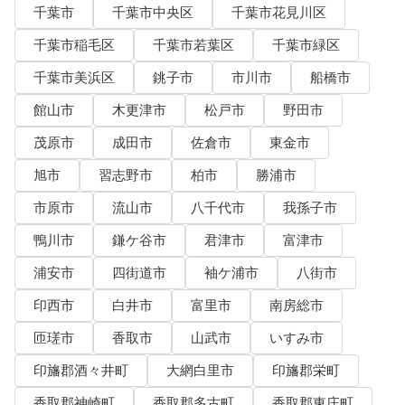
千葉市
千葉市中央区
千葉市花見川区
千葉市稲毛区
千葉市若葉区
千葉市緑区
千葉市美浜区
銚子市
市川市
船橋市
館山市
木更津市
松戸市
野田市
茂原市
成田市
佐倉市
東金市
旭市
習志野市
柏市
勝浦市
市原市
流山市
八千代市
我孫子市
鴨川市
鎌ケ谷市
君津市
富津市
浦安市
四街道市
袖ケ浦市
八街市
印西市
白井市
富里市
南房総市
匝瑳市
香取市
山武市
いすみ市
印旛郡酒々井町
大網白里市
印旛郡栄町
香取郡神崎町
香取郡多古町
香取郡東庄町