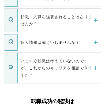
お電話にて次のステップのご案内をいたし
ます。通常、5営業日以内にはご連絡をせて
マイナビDOCTORで取り扱っている求人の
いただきますので、しばらくお待ちくださ
うち約3割は、Webサイトからご覧いただ
転職・入職を強要されることはありま
い。
けない「非公開求人」です。非公開求人は
せんか？
下記の理由によって、一般には公開してい
ません。
転職・入職を強要することは一切ありませ
ん。また、仮に応募先から内定をいただい
個人情報は漏えいしませんか？
■応募殺到を避けるため 人気のある医療機
たとしても、ご本人が納得しない限り、内
関を公にしてしまうと、応募が殺到する場
定を承諾する必要はありません。内定先へ
個人情報が漏えいすることはありませんの
合があります。 選考を効率よく行うため
の辞退の連絡はキャリアパートナーが行い
で、ご安心ください。当サイトからの登録
いますぐ転職は考えていないのです
に、医療機関が求める条件に合った人材の
ますので、ご安心ください。
などで収集したご登録者様の個人情報は、
が、これからのキャリアを相談できま
みを人材紹介会社に依頼するケースが増え
ご本人のキャリアアップおよび転職活動の
ています。
すか？
支援を目的に使用いたします。お預かりし
ているすべての個人データはご本人の許可
お気軽にご相談ください。先生専任のキャ
なく、医療機関側に開示したり、第三者に
リアパートナーが将来のご希望などをおう
提供することは一切ありません。また弊社
かがいして、現在の医療機関の状況や紹介
転職成功の秘訣は
は、個人情報の取り扱いについての厳密な
経験をまじえながら、適切なアドバイスを