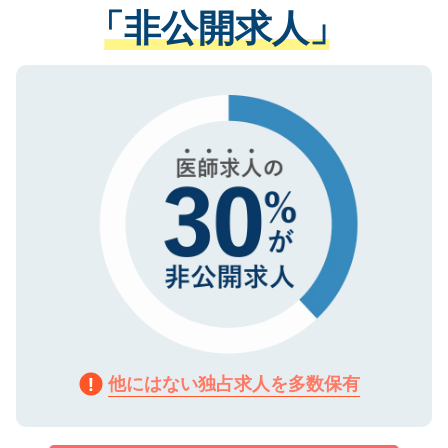
管理基準を満たした事業者のみに付与され
「非公開求人」
させていただきます。すぐにご転職をされ
る、プライバシーマークを取得済みです。
ない方には、長期的なサポートが可能です
ご登録いただいた個人情報は、SSL（デー
ので、まずはご登録ください。
タ暗号化）によって保護されていますの
で、機密保持に関してもご安心ください。
他にはない独占求人を多数保有