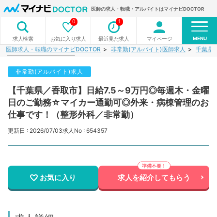
医師の求人・転職・アルバイトはマイナビDOCTOR
0
1
MENU
お気に入り求人
最近見た求人
マイページ
求人検索
医師求人・転職のマイナビDOCTOR
非常勤(アルバイト)医師求人
千葉県
非常勤(アルバイト)求人
【千葉県／香取市】日給7.5～9万円◎毎週木・金曜
日のご勤務☆マイカー通勤可◎外来・病棟管理のお
仕事です！（整形外科／非常勤）
更新日 : 2026/07/03
求人No : 654357
お気に入り
求人を紹介してもらう