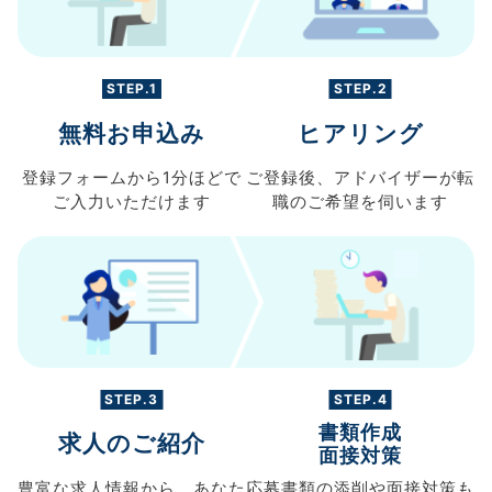
STEP.1
STEP.2
無料お申込み
ヒアリング
登録フォームから
1分ほどで
ご登録後、
アドバイザーが転
ご入力
いただけます
職の
ご希望を伺います
STEP.3
STEP.4
書類作成
求人のご紹介
面接対策
豊富な求人情報から、
あなた
応募書類の
添削や面接対策も