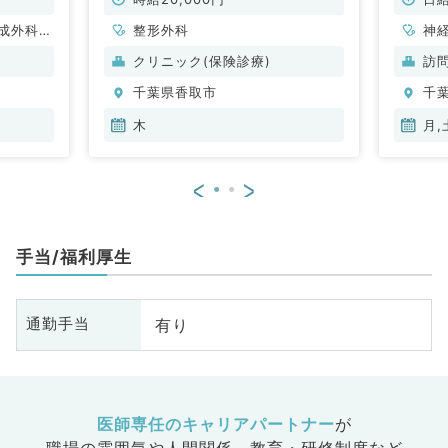
成外科、
整形外科
神
、心臓血
脳
クリニック(保険診療)
訪
器科、一
管
千葉県香取市
千
吸器内
般
・代謝内
科
木
月,
、血液内
科
科、消化
科
<
>
病科、ス
器
肛門外科
ポ
手当/福利厚生
有り
通勤手当
医師専任のキャリアパートナー
が