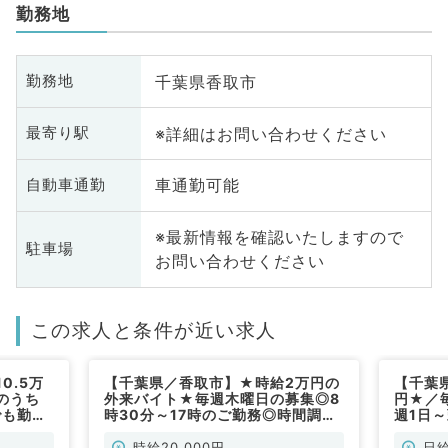
勤務地
千葉県香取市
勤務地
※詳細はお問い合わせください
最寄り駅
車通勤可能
自動車通勤
※最新情報を確認いたしますので
駐車場
お問い合わせください
この求人と条件が近い求人
0.5万
【千葉県／香取市】★時給2万円の
【千葉
のうち
外来バイト★毎週木曜日の募集◎8
円★／
でも勤務
時30分～17時のご勤務◎時間調整
週1日
／非常
の相談可（整形外科／非常勤）
可能で
勤）
時給20,000円
日給