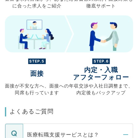
に合った求人を
ご紹介
徹底サポート
STEP.5
STEP.6
内定・入職
面接
アフターフォロー
面接が不安な方へ、
面接への
年収交渉や
入社日調整まで、
同席も
行っています
内定後もバックアップ
よくあるご質問
医療転職支援サービスとは？