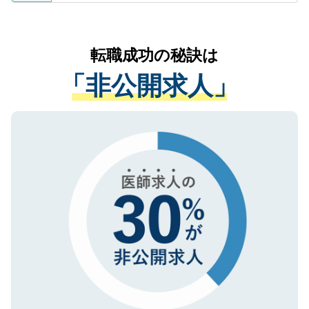
ているすべての個人データはご本人の許可
お気軽にご相談ください。先生専任のキャ
なく、医療機関側に開示したり、第三者に
リアパートナーが将来のご希望などをおう
提供することは一切ありません。また弊社
かがいして、現在の医療機関の状況や紹介
転職成功の秘訣は
は、個人情報の取り扱いについての厳密な
経験をまじえながら、適切なアドバイスを
管理基準を満たした事業者のみに付与され
「非公開求人」
させていただきます。すぐにご転職をされ
る、プライバシーマークを取得済みです。
ない方には、長期的なサポートが可能です
ご登録いただいた個人情報は、SSL（デー
ので、まずはご登録ください。
タ暗号化）によって保護されていますの
で、機密保持に関してもご安心ください。