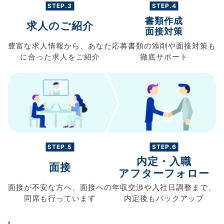
STEP.3
STEP.4
書類作成
求人のご紹介
面接対策
豊富な求人情報から、
あなた
応募書類の
添削や面接対策も
に合った求人を
ご紹介
徹底サポート
STEP.5
STEP.6
内定・入職
面接
アフターフォロー
面接が不安な方へ、
面接への
年収交渉や
入社日調整まで、
同席も
行っています
内定後もバックアップ