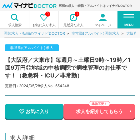
医師の求人・転職・アルバイトはマイナビDOCTOR
0
1
MENU
お気に入り求人
最近見た求人
マイページ
求人検索
医師求人・転職のマイナビDOCTOR
非常勤(アルバイト)医師求人
大阪府
非常勤(アルバイト)求人
【大阪府／大東市】毎週月～土曜日9時～19時／1
回9万円◎地域の中核病院で病棟管理のお仕事で
す！（救急科・ICU／非常勤）
更新日 : 2024/05/28
求人No : 654248
お気に入り
求人を紹介してもらう
求人詳細