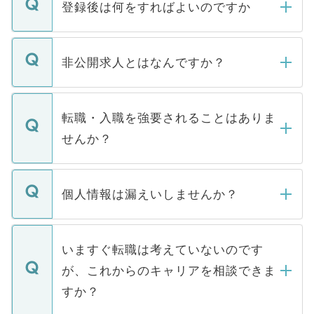
登録後は何をすればよいのですか
ご登録いただきましたら、弊社担当者がご
登録内容を確認し、その後メールもしくは
非公開求人とはなんですか？
お電話にて次のステップのご案内をいたし
ます。通常、5営業日以内にはご連絡をせて
マイナビDOCTORで取り扱っている求人の
いただきますので、しばらくお待ちくださ
うち約3割は、Webサイトからご覧いただ
転職・入職を強要されることはありま
い。
けない「非公開求人」です。非公開求人は
せんか？
下記の理由によって、一般には公開してい
ません。
転職・入職を強要することは一切ありませ
ん。また、仮に応募先から内定をいただい
個人情報は漏えいしませんか？
■応募殺到を避けるため 人気のある医療機
たとしても、ご本人が納得しない限り、内
関を公にしてしまうと、応募が殺到する場
定を承諾する必要はありません。内定先へ
個人情報が漏えいすることはありませんの
合があります。 選考を効率よく行うため
の辞退の連絡はキャリアパートナーが行い
で、ご安心ください。当サイトからの登録
いますぐ転職は考えていないのです
に、医療機関が求める条件に合った人材の
ますので、ご安心ください。
などで収集したご登録者様の個人情報は、
が、これからのキャリアを相談できま
みを人材紹介会社に依頼するケースが増え
ご本人のキャリアアップおよび転職活動の
ています。
すか？
支援を目的に使用いたします。お預かりし