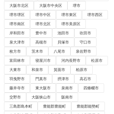
大阪市北区
大阪市中央区
堺市
堺市堺区
堺市中区
堺市東区
堺市西区
堺市南区
堺市北区
堺市美原区
岸和田市
豊中市
池田市
吹田市
泉大津市
高槻市
貝塚市
守口市
枚方市
茨木市
八尾市
泉佐野市
富田林市
寝屋川市
河内長野市
松原市
大東市
和泉市
箕面市
柏原市
羽曳野市
門真市
摂津市
高石市
藤井寺市
東大阪市
泉南市
四條畷市
交野市
大阪狭山市
阪南市
三島郡島本町
豊能郡豊能町
豊能郡能勢町