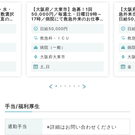
・水・
【大阪府／大東市】急募！1回
【大阪
複数選択
50,000円／毎週土・日曜日9時～
急外来当
当直のお
17時／病院にて救急外来のお仕事
日給50
期非常
です♪（救急科／非常勤）
日給50,000円
日給
救急科・ＩＣＵ
救
病院（一般）
病
大阪府大東市
大
土,日
金
<
>
手当/福利厚生
※詳細はお問い合わせください
通勤手当