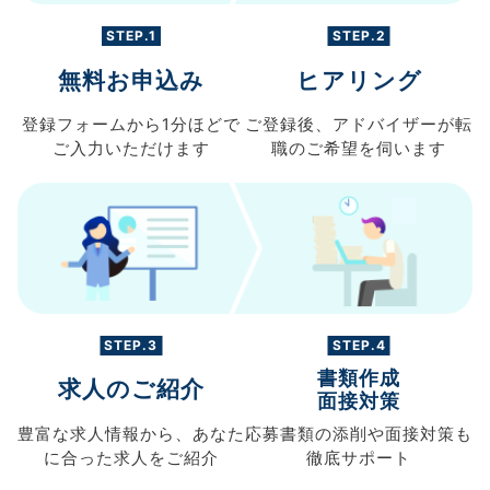
STEP.1
STEP.2
無料お申込み
ヒアリング
登録フォームから
1分ほどで
ご登録後、
アドバイザーが転
ご入力
いただけます
職の
ご希望を伺います
STEP.3
STEP.4
書類作成
求人のご紹介
面接対策
豊富な求人情報から、
あなた
応募書類の
添削や面接対策も
に合った求人を
ご紹介
徹底サポート