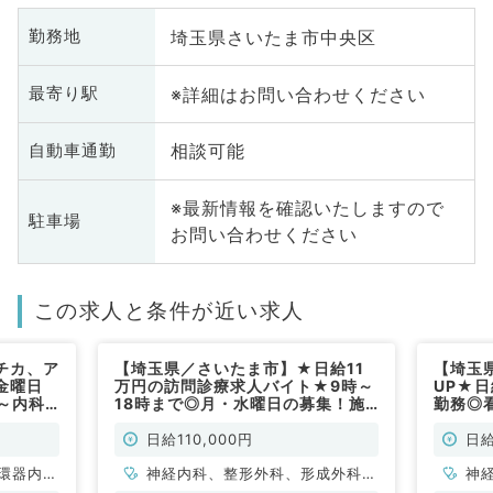
埼玉県さいたま市中央区
勤務地
※詳細はお問い合わせください
最寄り駅
相談可能
自動車通勤
※最新情報を確認いたしますので
駐車場
お問い合わせください
この求人と条件が近い求人
チカ、ア
【埼玉県／さいたま市】★日給11
【埼玉
金曜日
万円の訪問診療求人バイト★9時～
UP★
～内科
18時まで◎月・水曜日の募集！施
勤務◎
非常勤）
設メインの訪問診療のお仕事／最寄
イトで
り駅より徒歩圏内（一般内科／非常
日給110,000円
日給
勤）
環器内
神経内科、整形外科、形成外科、
神