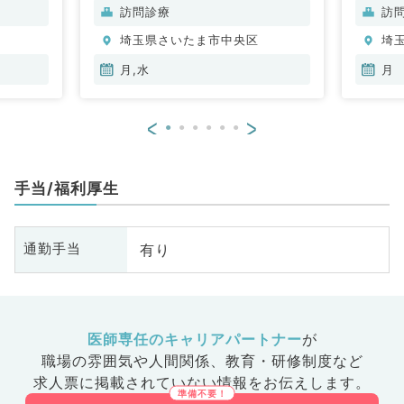
内科、内
脳神経外科、呼吸器外科、心臓血
脳
訪問診療
訪
問
管外科、小児外科、泌尿器科、一
管
埼玉県さいたま市中央区
埼
般内科、循環器内科、呼吸器内
般
科、消化器内科、内分泌・代謝内
科
月,水
月
科、腎臓内科、老年内科、血液内
科
科、外科系全般、一般外科、消化
科
<
>
器外科、乳腺外科、膠原病科
器
ポ
手当/福利厚生
有り
通勤手当
医師専任のキャリアパートナー
が
職場の雰囲気や人間関係、
教育・研修制度など
求人票に掲載されていない情報をお伝えします。