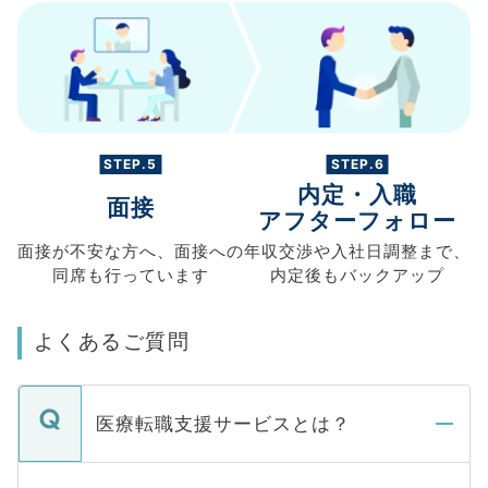
STEP.5
STEP.6
内定・入職
面接
アフターフォロー
面接が不安な方へ、
面接への
年収交渉や
入社日調整まで、
同席も
行っています
内定後もバックアップ
よくあるご質問
医療転職支援サービスとは？