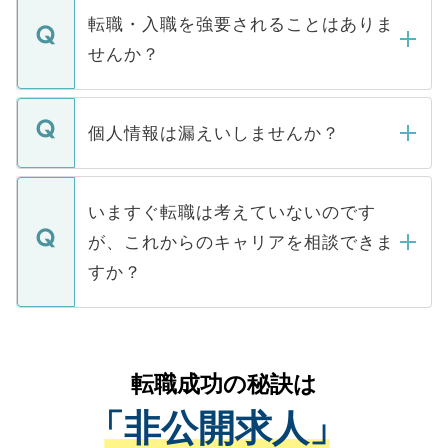
いただきますので、しばらくお待ちくださ
うち約3割は、Webサイトからご覧いただ
転職・入職を強要されることはありま
い。
けない「非公開求人」です。非公開求人は
せんか？
下記の理由によって、一般には公開してい
ません。
転職・入職を強要することは一切ありませ
ん。また、仮に応募先から内定をいただい
個人情報は漏えいしませんか？
■応募殺到を避けるため 人気のある医療機
たとしても、ご本人が納得しない限り、内
関を公にしてしまうと、応募が殺到する場
定を承諾する必要はありません。内定先へ
個人情報が漏えいすることはありませんの
合があります。 選考を効率よく行うため
の辞退の連絡はキャリアパートナーが行い
で、ご安心ください。当サイトからの登録
いますぐ転職は考えていないのです
に、医療機関が求める条件に合った人材の
ますので、ご安心ください。
などで収集したご登録者様の個人情報は、
が、これからのキャリアを相談できま
みを人材紹介会社に依頼するケースが増え
ご本人のキャリアアップおよび転職活動の
ています。
すか？
支援を目的に使用いたします。お預かりし
ているすべての個人データはご本人の許可
お気軽にご相談ください。先生専任のキャ
なく、医療機関側に開示したり、第三者に
リアパートナーが将来のご希望などをおう
提供することは一切ありません。また弊社
かがいして、現在の医療機関の状況や紹介
転職成功の秘訣は
は、個人情報の取り扱いについての厳密な
経験をまじえながら、適切なアドバイスを
管理基準を満たした事業者のみに付与され
「非公開求人」
させていただきます。すぐにご転職をされ
る、プライバシーマークを取得済みです。
ない方には、長期的なサポートが可能です