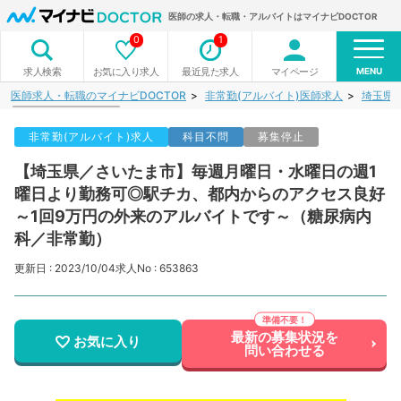
医師の求人・転職・アルバイトはマイナビDOCTOR
0
1
MENU
お気に入り求人
最近見た求人
マイページ
求人検索
医師求人・転職のマイナビDOCTOR
非常勤(アルバイト)医師求人
埼玉県
非常勤(アルバイト)求人
科目不問
募集停止
【埼玉県／さいたま市】毎週月曜日・水曜日の週1
曜日より勤務可◎駅チカ、都内からのアクセス良好
～1回9万円の外来のアルバイトです～（糖尿病内
科／非常勤）
更新日 : 2023/10/04
求人No : 653863
最新の募集状況を
お気に入り
問い合わせる