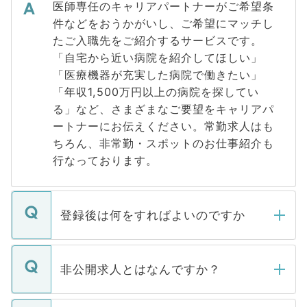
医師専任のキャリアパートナーがご希望条
件などをおうかがいし、ご希望にマッチし
たご入職先をご紹介するサービスです。
「自宅から近い病院を紹介してほしい」
「医療機器が充実した病院で働きたい」
「年収1,500万円以上の病院を探してい
る」など、さまざまなご要望をキャリアパ
ートナーにお伝えください。常勤求人はも
ちろん、非常勤・スポットのお仕事紹介も
行なっております。
登録後は何をすればよいのですか
ご登録いただきましたら、弊社担当者がご
登録内容を確認し、その後メールもしくは
非公開求人とはなんですか？
お電話にて次のステップのご案内をいたし
ます。通常、5営業日以内にはご連絡をせて
マイナビDOCTORで取り扱っている求人の