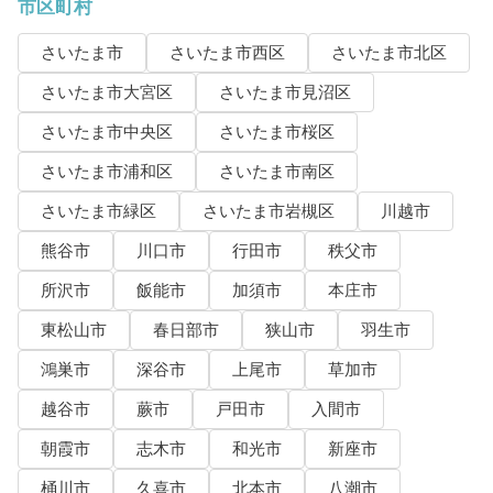
市区町村
さいたま市
さいたま市西区
さいたま市北区
さいたま市大宮区
さいたま市見沼区
さいたま市中央区
さいたま市桜区
さいたま市浦和区
さいたま市南区
さいたま市緑区
さいたま市岩槻区
川越市
熊谷市
川口市
行田市
秩父市
所沢市
飯能市
加須市
本庄市
東松山市
春日部市
狭山市
羽生市
鴻巣市
深谷市
上尾市
草加市
越谷市
蕨市
戸田市
入間市
朝霞市
志木市
和光市
新座市
桶川市
久喜市
北本市
八潮市