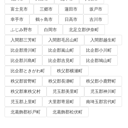
富士見市
三郷市
蓮田市
坂戸市
幸手市
鶴ヶ島市
日高市
吉川市
ふじみ野市
白岡市
北足立郡伊奈町
入間郡三芳町
入間郡毛呂山町
入間郡越生町
比企郡滑川町
比企郡嵐山町
比企郡小川町
比企郡川島町
比企郡吉見町
比企郡鳩山町
比企郡ときがわ町
秩父郡横瀬町
秩父郡皆野町
秩父郡長瀞町
秩父郡小鹿野町
秩父郡東秩父村
児玉郡美里町
児玉郡神川町
児玉郡上里町
大里郡寄居町
南埼玉郡宮代町
北葛飾郡杉戸町
北葛飾郡松伏町