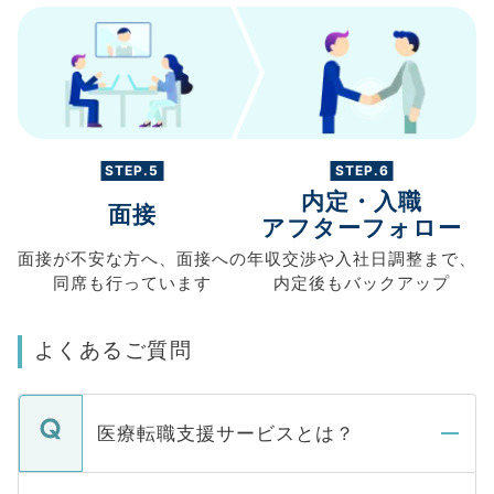
STEP.5
STEP.6
内定・入職
面接
アフターフォロー
面接が不安な方へ、
面接への
年収交渉や
入社日調整まで、
同席も
行っています
内定後もバックアップ
よくあるご質問
医療転職支援サービスとは？