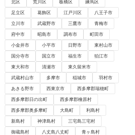
北区
荒川区
板橋区
練馬区
足立区
葛飾区
江戸川区
八王子市
立川市
武蔵野市
三鷹市
青梅市
府中市
昭島市
調布市
町田市
小金井市
小平市
日野市
東村山市
国分寺市
国立市
福生市
狛江市
東大和市
清瀬市
東久留米市
武蔵村山市
多摩市
稲城市
羽村市
あきる野市
西東京市
西多摩郡瑞穂町
西多摩郡日の出町
西多摩郡檜原村
西多摩郡奥多摩町
大島町
利島村
新島村
神津島村
三宅島三宅村
御蔵島村
八丈島八丈町
青ヶ島村