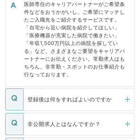
医師専任のキャリアパートナーがご希望条
件などをおうかがいし、ご希望にマッチし
たご入職先をご紹介するサービスです。
「自宅から近い病院を紹介してほしい」
「医療機器が充実した病院で働きたい」
「年収1,500万円以上の病院を探してい
る」など、さまざまなご要望をキャリアパ
ートナーにお伝えください。常勤求人はも
ちろん、非常勤・スポットのお仕事紹介も
行なっております。
登録後は何をすればよいのですか
ご登録いただきましたら、弊社担当者がご
登録内容を確認し、その後メールもしくは
非公開求人とはなんですか？
お電話にて次のステップのご案内をいたし
ます。通常、5営業日以内にはご連絡をせて
マイナビDOCTORで取り扱っている求人の