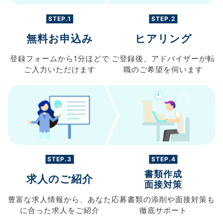
STEP.1
STEP.2
無料お申込み
ヒアリング
登録フォームから
1分ほどで
ご登録後、
アドバイザーが転
ご入力
いただけます
職の
ご希望を伺います
STEP.3
STEP.4
書類作成
求人のご紹介
面接対策
豊富な求人情報から、
あなた
応募書類の
添削や面接対策も
に合った求人を
ご紹介
徹底サポート