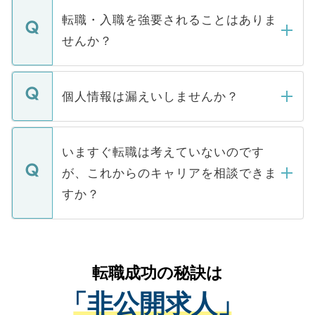
いただきますので、しばらくお待ちくださ
うち約3割は、Webサイトからご覧いただ
転職・入職を強要されることはありま
い。
けない「非公開求人」です。非公開求人は
せんか？
下記の理由によって、一般には公開してい
ません。
転職・入職を強要することは一切ありませ
ん。また、仮に応募先から内定をいただい
個人情報は漏えいしませんか？
■応募殺到を避けるため 人気のある医療機
たとしても、ご本人が納得しない限り、内
関を公にしてしまうと、応募が殺到する場
定を承諾する必要はありません。内定先へ
個人情報が漏えいすることはありませんの
合があります。 選考を効率よく行うため
の辞退の連絡はキャリアパートナーが行い
で、ご安心ください。当サイトからの登録
いますぐ転職は考えていないのです
に、医療機関が求める条件に合った人材の
ますので、ご安心ください。
などで収集したご登録者様の個人情報は、
が、これからのキャリアを相談できま
みを人材紹介会社に依頼するケースが増え
ご本人のキャリアアップおよび転職活動の
ています。
すか？
支援を目的に使用いたします。お預かりし
ているすべての個人データはご本人の許可
お気軽にご相談ください。先生専任のキャ
なく、医療機関側に開示したり、第三者に
リアパートナーが将来のご希望などをおう
提供することは一切ありません。また弊社
かがいして、現在の医療機関の状況や紹介
転職成功の秘訣は
は、個人情報の取り扱いについての厳密な
経験をまじえながら、適切なアドバイスを
管理基準を満たした事業者のみに付与され
「非公開求人」
させていただきます。すぐにご転職をされ
る、プライバシーマークを取得済みです。