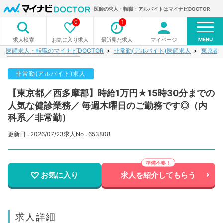
医師の求人・転職・アルバイトはマイナビDOCTOR
0
1
MENU
お気に入り求人
最近見た求人
マイページ
求人検索
医師求人・転職のマイナビDOCTOR
非常勤(アルバイト)医師求人
東京都
非常勤(アルバイト)求人
【東京都／西多摩郡】時給1万円★15時30分までの
人気な健診業務／ 毎週木曜日のご勤務です◎（内
科系／非常勤）
更新日 : 2026/07/23
求人No : 653808
お気に入り
求人を紹介してもらう
求人詳細