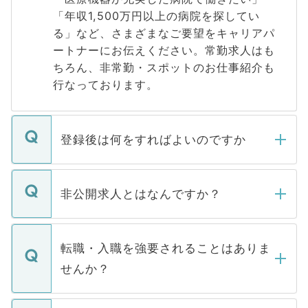
「年収1,500万円以上の病院を探してい
る」など、さまざまなご要望をキャリアパ
ートナーにお伝えください。常勤求人はも
ちろん、非常勤・スポットのお仕事紹介も
行なっております。
登録後は何をすればよいのですか
ご登録いただきましたら、弊社担当者がご
登録内容を確認し、その後メールもしくは
非公開求人とはなんですか？
お電話にて次のステップのご案内をいたし
ます。通常、5営業日以内にはご連絡をせて
マイナビDOCTORで取り扱っている求人の
いただきますので、しばらくお待ちくださ
うち約3割は、Webサイトからご覧いただ
転職・入職を強要されることはありま
い。
けない「非公開求人」です。非公開求人は
せんか？
下記の理由によって、一般には公開してい
ません。
転職・入職を強要することは一切ありませ