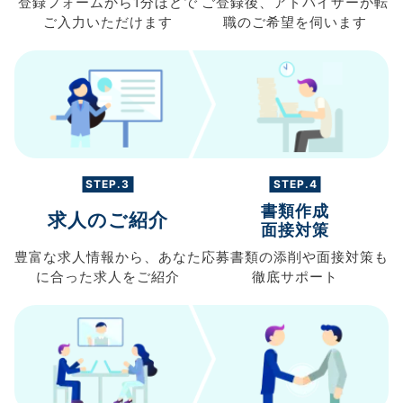
登録フォームから
1分ほどで
ご登録後、
アドバイザーが転
ご入力
いただけます
職の
ご希望を伺います
STEP.3
STEP.4
書類作成
求人のご紹介
面接対策
豊富な求人情報から、
あなた
応募書類の
添削や面接対策も
に合った求人を
ご紹介
徹底サポート