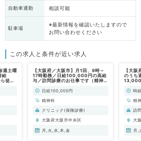
相談可能
自動車通勤
※最新情報を確認いたしますので
駐車場
お問い合わせください
この求人と条件が近い求人
毎週土曜
【大阪府／大阪市】月1回、9時～
【大阪
時給
17時勤務／日給100,000円の高給
のうち
から徒歩
与／訪問診療のお仕事です（精神科
13,0
のお仕事
／非常勤）
設メイ
（精神
日給100,000円
時給
精神科
精
クリニック(保険診療)
訪
大阪府大阪市中央区
大
月,火,水,木,金
月,