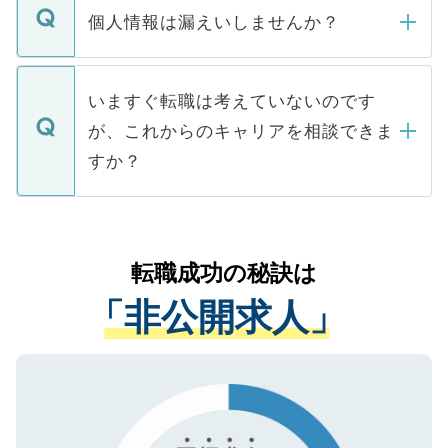
ん。また、仮に応募先から内定をいただい
個人情報は漏えいしませんか？
■応募殺到を避けるため 人気のある医療機
たとしても、ご本人が納得しない限り、内
関を公にしてしまうと、応募が殺到する場
定を承諾する必要はありません。内定先へ
個人情報が漏えいすることはありませんの
合があります。 選考を効率よく行うため
の辞退の連絡はキャリアパートナーが行い
で、ご安心ください。当サイトからの登録
いますぐ転職は考えていないのです
に、医療機関が求める条件に合った人材の
ますので、ご安心ください。
などで収集したご登録者様の個人情報は、
が、これからのキャリアを相談できま
みを人材紹介会社に依頼するケースが増え
ご本人のキャリアアップおよび転職活動の
ています。
すか？
支援を目的に使用いたします。お預かりし
ているすべての個人データはご本人の許可
お気軽にご相談ください。先生専任のキャ
なく、医療機関側に開示したり、第三者に
リアパートナーが将来のご希望などをおう
提供することは一切ありません。また弊社
かがいして、現在の医療機関の状況や紹介
転職成功の秘訣は
は、個人情報の取り扱いについての厳密な
経験をまじえながら、適切なアドバイスを
管理基準を満たした事業者のみに付与され
「非公開求人」
させていただきます。すぐにご転職をされ
る、プライバシーマークを取得済みです。
ない方には、長期的なサポートが可能です
ご登録いただいた個人情報は、SSL（デー
ので、まずはご登録ください。
タ暗号化）によって保護されていますの
で、機密保持に関してもご安心ください。