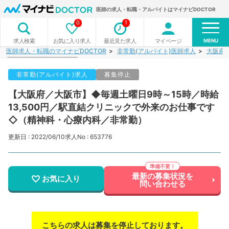
医師の求人・転職・アルバイトはマイナビDOCTOR
0
1
MENU
お気に入り求人
最近見た求人
マイページ
求人検索
医師求人・転職のマイナビDOCTOR
非常勤(アルバイト)医師求人
大阪府
非常勤(アルバイト)求人
募集停止
【大阪府／大阪市】◆毎週土曜日9時～15時／時給
13,500円／駅直結クリニックで外来のお仕事です
◇（精神科・心療内科／非常勤）
更新日 : 2022/06/10
求人No : 653776
最新の募集状況を
お気に入り
問い合わせる
こちらの求人は募集を停止しております。