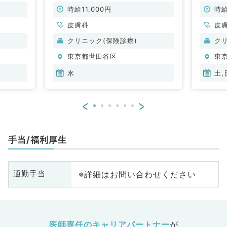
皮膚科
外来業務（皮膚科／非常勤）
の駅チ
勤）
時給11,000円
時給
皮膚科
皮
クリニック(保険診療)
ク
東京都世田谷区
東
水
土,
<
>
手当/福利厚生
※詳細はお問い合わせください
通勤手当
医師専任のキャリアパートナー
が