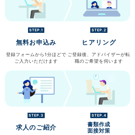
STEP.1
STEP.2
無料お申込み
ヒアリング
登録フォームから
1分ほどで
ご登録後、
アドバイザーが転
ご入力
いただけます
職の
ご希望を伺います
STEP.3
STEP.4
書類作成
求人のご紹介
面接対策