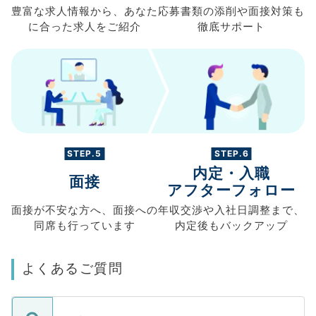
豊富な求人情報から、
あなた
応募書類の
添削や面接対策も
に合った求人を
ご紹介
徹底サポート
STEP.5
STEP.6
内定・入職
面接
アフターフォロー
面接が不安な方へ、
面接への
年収交渉や
入社日調整まで、
同席も
行っています
内定後もバックアップ
よくあるご質問