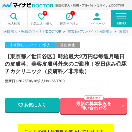
医師の求人・転職・アルバイトはマイナビDOCTOR
0
1
MENU
お気に入り求人
最近見た求人
マイページ
求人検索
医師求人・転職のマイナビDOCTOR
非常勤(アルバイト)医師求人
東京都
非常勤(アルバイト)求人
募集停止
【東京都／世田谷区】時給最大2万円◎毎週月曜日
の皮膚科、美容皮膚科外来のご勤務！祝日休み◎駅
チカクリニック（皮膚科／非常勤）
更新日 : 2025/08/18
求人No : 653700
最新の募集状況を
お気に入り
問い合わせる
こちらの求人は募集を停止しております。