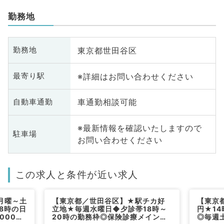
勤務地
東京都世田谷区
勤務地
※詳細はお問い合わせください
最寄り駅
車通勤相談可能
自動車通勤
※最新情報を確認いたしますので
駐車場
お問い合わせください
この求人と条件が近い求人
月曜～土
【東京都／世田谷区】★駅チカ好
【東京都
8時の日
立地★毎週水曜日◆夕診帯18時～
円★14
,000円
20時の勤務枠◎保険診療メインの
◎毎週