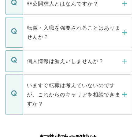
登録内容を確認し、その後メールもしくは
非公開求人とはなんですか？
お電話にて次のステップのご案内をいたし
ます。通常、5営業日以内にはご連絡をせて
マイナビDOCTORで取り扱っている求人の
いただきますので、しばらくお待ちくださ
うち約3割は、Webサイトからご覧いただ
転職・入職を強要されることはありま
い。
けない「非公開求人」です。非公開求人は
せんか？
下記の理由によって、一般には公開してい
ません。
転職・入職を強要することは一切ありませ
ん。また、仮に応募先から内定をいただい
個人情報は漏えいしませんか？
■応募殺到を避けるため 人気のある医療機
たとしても、ご本人が納得しない限り、内
関を公にしてしまうと、応募が殺到する場
定を承諾する必要はありません。内定先へ
個人情報が漏えいすることはありませんの
合があります。 選考を効率よく行うため
の辞退の連絡はキャリアパートナーが行い
で、ご安心ください。当サイトからの登録
いますぐ転職は考えていないのです
に、医療機関が求める条件に合った人材の
ますので、ご安心ください。
などで収集したご登録者様の個人情報は、
が、これからのキャリアを相談できま
みを人材紹介会社に依頼するケースが増え
ご本人のキャリアアップおよび転職活動の
ています。
すか？
支援を目的に使用いたします。お預かりし
ているすべての個人データはご本人の許可
お気軽にご相談ください。先生専任のキャ
なく、医療機関側に開示したり、第三者に
リアパートナーが将来のご希望などをおう
提供することは一切ありません。また弊社
かがいして、現在の医療機関の状況や紹介