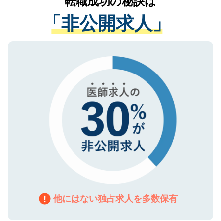
転職成功の秘訣は
は、個人情報の取り扱いについての厳密な
経験をまじえながら、適切なアドバイスを
管理基準を満たした事業者のみに付与され
「非公開求人」
させていただきます。すぐにご転職をされ
る、プライバシーマークを取得済みです。
ない方には、長期的なサポートが可能です
ご登録いただいた個人情報は、SSL（デー
ので、まずはご登録ください。
タ暗号化）によって保護されていますの
で、機密保持に関してもご安心ください。
他にはない独占求人を多数保有