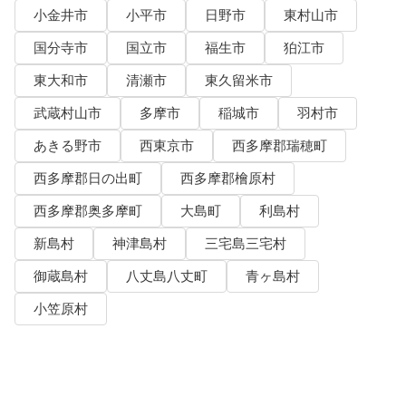
小金井市
小平市
日野市
東村山市
国分寺市
国立市
福生市
狛江市
東大和市
清瀬市
東久留米市
武蔵村山市
多摩市
稲城市
羽村市
あきる野市
西東京市
西多摩郡瑞穂町
西多摩郡日の出町
西多摩郡檜原村
西多摩郡奥多摩町
大島町
利島村
新島村
神津島村
三宅島三宅村
御蔵島村
八丈島八丈町
青ヶ島村
小笠原村