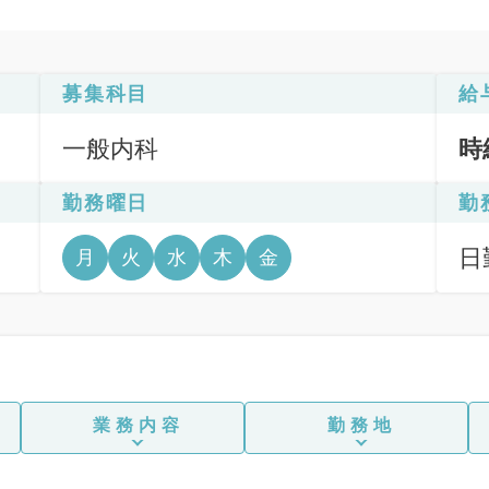
募集科目
給
一般内科
時
勤務曜日
勤
日
月
火
水
木
金
6
業務内容
勤務地