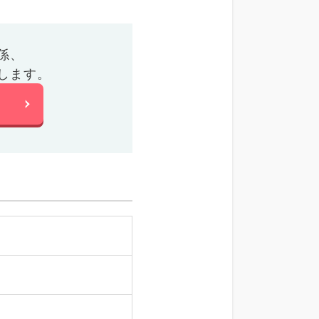
係、
します。