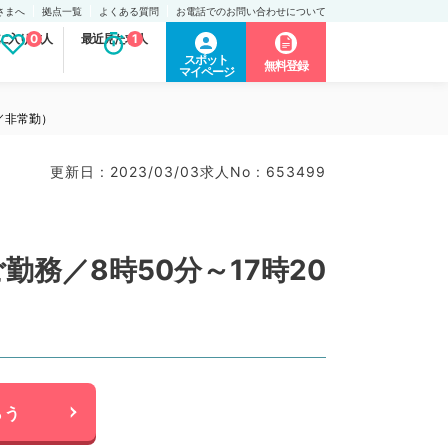
さまへ
拠点一覧
よくある質問
お電話でのお問い合わせについて
に入り求人
0
最近見た求人
1
スポット
無料登録
マイページ
／非常勤）
更新日 : 2023/03/03
求人No : 653499
務／8時50分～17時20
らう