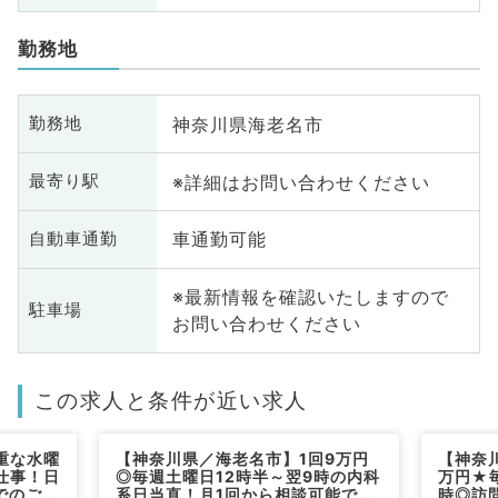
勤務地
神奈川県海老名市
勤務地
※詳細はお問い合わせください
最寄り駅
車通勤可能
自動車通勤
※最新情報を確認いたしますので
駐車場
お問い合わせください
この求人と条件が近い求人
重な水曜
【神奈川県／海老名市】1回9万円
【神奈
仕事！日
◎毎週土曜日12時半～翌9時の内科
万円★
でのご勤
系日当直！月1回から相談可能です
時◎訪