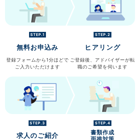
STEP.1
STEP.2
無料お申込み
ヒアリング
登録フォームから
1分ほどで
ご登録後、
アドバイザーが転
ご入力
いただけます
職の
ご希望を伺います
STEP.3
STEP.4
書類作成
求人のご紹介
面接対策