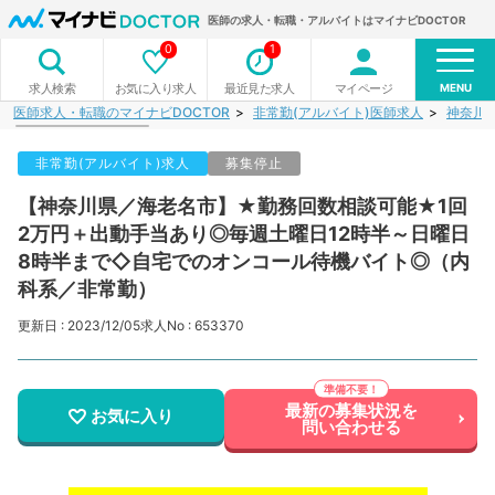
医師の求人・転職・アルバイトはマイナビDOCTOR
0
1
MENU
お気に入り求人
最近見た求人
マイページ
求人検索
医師求人・転職のマイナビDOCTOR
非常勤(アルバイト)医師求人
神奈川
非常勤(アルバイト)求人
募集停止
【神奈川県／海老名市】★勤務回数相談可能★1回
2万円＋出動手当あり◎毎週土曜日12時半～日曜日
8時半まで◇自宅でのオンコール待機バイト◎（内
科系／非常勤）
更新日 : 2023/12/05
求人No : 653370
最新の募集状況を
お気に入り
問い合わせる