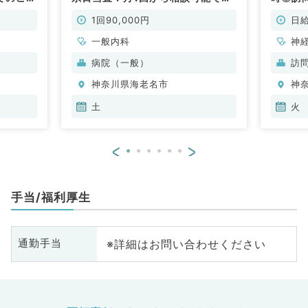
）
◎（内科系／非常勤）
常勤）
1回90,000円
日給
一般内科
神
循
病院（一般）
訪
内
神奈川県海老名市
神
科
土
火
<
>
手当/福利厚生
※詳細はお問い合わせください
通勤手当