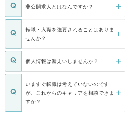
登録内容を確認し、その後メールもしくは
非公開求人とはなんですか？
お電話にて次のステップのご案内をいたし
ます。通常、5営業日以内にはご連絡をせて
マイナビDOCTORで取り扱っている求人の
いただきますので、しばらくお待ちくださ
うち約3割は、Webサイトからご覧いただ
転職・入職を強要されることはありま
い。
けない「非公開求人」です。非公開求人は
せんか？
下記の理由によって、一般には公開してい
ません。
転職・入職を強要することは一切ありませ
ん。また、仮に応募先から内定をいただい
個人情報は漏えいしませんか？
■応募殺到を避けるため 人気のある医療機
たとしても、ご本人が納得しない限り、内
関を公にしてしまうと、応募が殺到する場
定を承諾する必要はありません。内定先へ
個人情報が漏えいすることはありませんの
合があります。 選考を効率よく行うため
の辞退の連絡はキャリアパートナーが行い
で、ご安心ください。当サイトからの登録
いますぐ転職は考えていないのです
に、医療機関が求める条件に合った人材の
ますので、ご安心ください。
などで収集したご登録者様の個人情報は、
が、これからのキャリアを相談できま
みを人材紹介会社に依頼するケースが増え
ご本人のキャリアアップおよび転職活動の
ています。
すか？
支援を目的に使用いたします。お預かりし
ているすべての個人データはご本人の許可
お気軽にご相談ください。先生専任のキャ
なく、医療機関側に開示したり、第三者に
リアパートナーが将来のご希望などをおう
提供することは一切ありません。また弊社