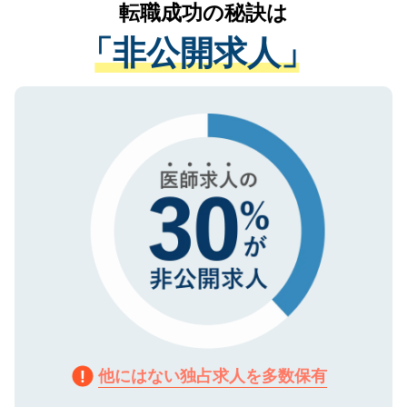
かがいして、現在の医療機関の状況や紹介
転職成功の秘訣は
は、個人情報の取り扱いについての厳密な
経験をまじえながら、適切なアドバイスを
管理基準を満たした事業者のみに付与され
「非公開求人」
させていただきます。すぐにご転職をされ
る、プライバシーマークを取得済みです。
ない方には、長期的なサポートが可能です
ご登録いただいた個人情報は、SSL（デー
ので、まずはご登録ください。
タ暗号化）によって保護されていますの
で、機密保持に関してもご安心ください。
他にはない独占求人を多数保有