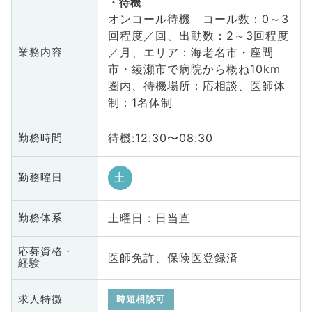
待機
オンコール待機 コール数：0～3
回程度／回、出動数：2～3回程度
／月、エリア：海老名市・座間
業務内容
市・綾瀬市で病院から概ね10km
圏内、待機場所：応相談、医師体
制：1名体制
待機:12:30〜08:30
勤務時間
土
勤務曜日
土曜日 : 日当直
勤務体系
応募資格・
医師免許、保険医登録済
経験
求人特徴
時短相談可