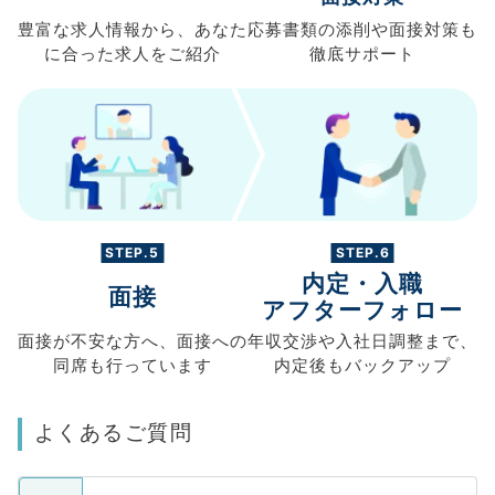
豊富な求人情報から、
あなた
応募書類の
添削や面接対策も
に合った求人を
ご紹介
徹底サポート
STEP.5
STEP.6
内定・入職
面接
アフターフォロー
面接が不安な方へ、
面接への
年収交渉や
入社日調整まで、
同席も
行っています
内定後もバックアップ
よくあるご質問