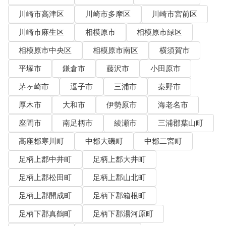
川崎市高津区
川崎市多摩区
川崎市宮前区
川崎市麻生区
相模原市
相模原市緑区
相模原市中央区
相模原市南区
横須賀市
平塚市
鎌倉市
藤沢市
小田原市
茅ヶ崎市
逗子市
三浦市
秦野市
厚木市
大和市
伊勢原市
海老名市
座間市
南足柄市
綾瀬市
三浦郡葉山町
高座郡寒川町
中郡大磯町
中郡二宮町
足柄上郡中井町
足柄上郡大井町
足柄上郡松田町
足柄上郡山北町
足柄上郡開成町
足柄下郡箱根町
足柄下郡真鶴町
足柄下郡湯河原町