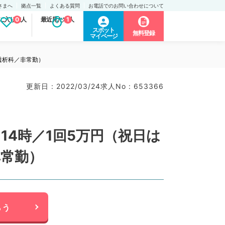
さまへ
拠点一覧
よくある質問
お電話でのお問い合わせについて
に入り求人
0
最近見た求人
1
スポット
無料登録
マイページ
透析科／非常勤）
更新日 : 2022/03/24
求人No : 653366
4時／1回5万円（祝日は
非常勤）
らう