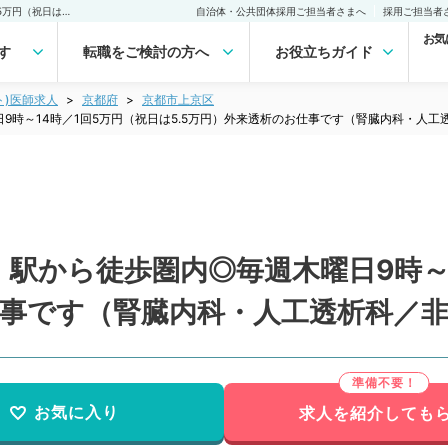
【京都府／京都市上京区】駅から徒歩圏内◎毎週木曜日9時～14時／1回5万円（祝日は5.5万円）外来透析のお仕事です（腎臓内科・人工透析科／非常勤）非常勤(アルバイト)の求人｜医師の求人・転職・アルバイトは【マイナビDOCTOR】
自治体・公共団体採用ご担当者さまへ
採用ご担当者
お気
す
転職をご検討の方へ
お役立ちガイド
ト)医師求人
京都府
京都市上京区
9時～14時／1回5万円（祝日は5.5万円）外来透析のお仕事です（腎臓内科・人工
駅から徒歩圏内◎毎週木曜日9時～1
仕事です（腎臓内科・人工透析科／
お気に入り
求人を紹介しても