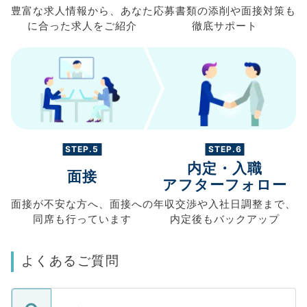
豊富な求人情報から、
あなた
応募書類の
添削や面接対策も
に合った求人を
ご紹介
徹底サポート
STEP.5
STEP.6
内定・入職
面接
アフターフォロー
面接が不安な方へ、
面接への
年収交渉や
入社日調整まで、
同席も
行っています
内定後もバックアップ
よくあるご質問