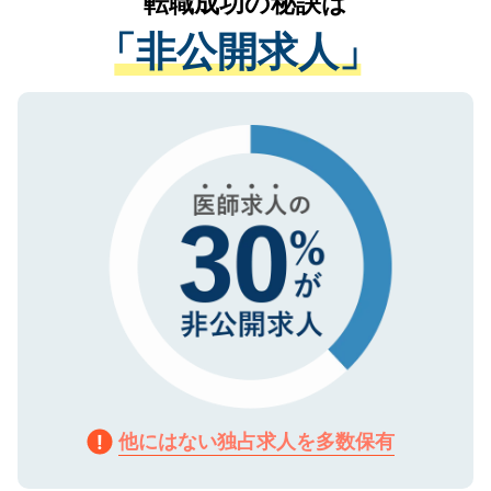
転職成功の秘訣は
は、個人情報の取り扱いについての厳密な
経験をまじえながら、適切なアドバイスを
管理基準を満たした事業者のみに付与され
「非公開求人」
させていただきます。すぐにご転職をされ
る、プライバシーマークを取得済みです。
ない方には、長期的なサポートが可能です
ご登録いただいた個人情報は、SSL（デー
ので、まずはご登録ください。
タ暗号化）によって保護されていますの
で、機密保持に関してもご安心ください。
他にはない独占求人を多数保有