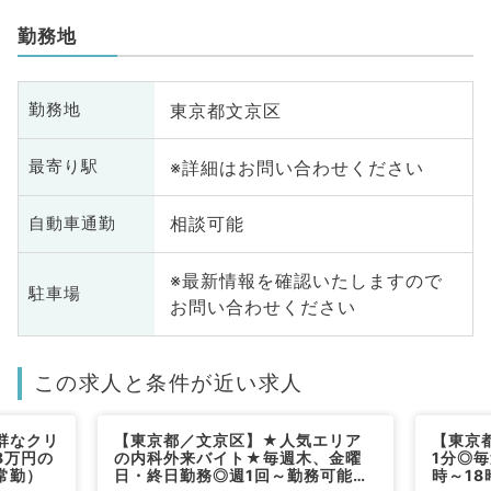
勤務地
東京都文京区
勤務地
※詳細はお問い合わせください
最寄り駅
相談可能
自動車通勤
※最新情報を確認いたしますので
駐車場
お問い合わせください
この求人と条件が近い求人
群なクリ
【東京都／文京区】★人気エリア
【東京
8万円の
の内科外来バイト★毎週木、金曜
1分◎
常勤）
日・終日勤務◎週1回～勤務可能！
時～18