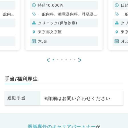
時給1万円からのご案内です（一般
120,
内科／非常勤）
す（内
時給10,000円
日給
一般内
一般内科、循環器内科、呼吸器内
一
般、一般
科、消化器内科、内分泌・代謝内
クリニック(保険診療)
ク
科
東京都文京区
東
木,金
月,
<
>
手当/福利厚生
※詳細はお問い合わせください
通勤手当
医師専任のキャリアパートナー
が