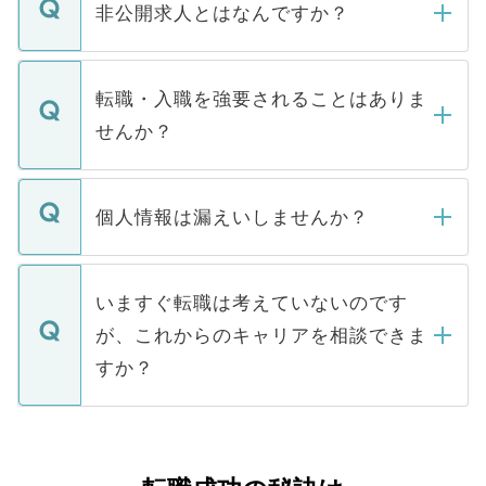
登録内容を確認し、その後メールもしくは
非公開求人とはなんですか？
お電話にて次のステップのご案内をいたし
ます。通常、5営業日以内にはご連絡をせて
マイナビDOCTORで取り扱っている求人の
いただきますので、しばらくお待ちくださ
うち約3割は、Webサイトからご覧いただ
転職・入職を強要されることはありま
い。
けない「非公開求人」です。非公開求人は
せんか？
下記の理由によって、一般には公開してい
ません。
転職・入職を強要することは一切ありませ
ん。また、仮に応募先から内定をいただい
個人情報は漏えいしませんか？
■応募殺到を避けるため 人気のある医療機
たとしても、ご本人が納得しない限り、内
関を公にしてしまうと、応募が殺到する場
定を承諾する必要はありません。内定先へ
個人情報が漏えいすることはありませんの
合があります。 選考を効率よく行うため
の辞退の連絡はキャリアパートナーが行い
で、ご安心ください。当サイトからの登録
いますぐ転職は考えていないのです
に、医療機関が求める条件に合った人材の
ますので、ご安心ください。
などで収集したご登録者様の個人情報は、
が、これからのキャリアを相談できま
みを人材紹介会社に依頼するケースが増え
ご本人のキャリアアップおよび転職活動の
ています。
すか？
支援を目的に使用いたします。お預かりし
ているすべての個人データはご本人の許可
お気軽にご相談ください。先生専任のキャ
なく、医療機関側に開示したり、第三者に
リアパートナーが将来のご希望などをおう
提供することは一切ありません。また弊社
かがいして、現在の医療機関の状況や紹介