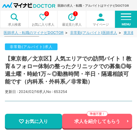
医師の求人・転職・アルバイトはマイナビDOCTOR
0
1
MENU
お気に入り求人
最近見た求人
マイページ
求人検索
医師求人・転職のマイナビDOCTOR
非常勤(アルバイト)医師求人
東京都
非常勤(アルバイト)求人
【東京都／文京区】人気エリアでの訪問バイト！教
育＆フォロー体制の整ったクリニックでの募集◎毎
週土曜・時給1万～◎勤務時間・半日・隔週相談可
能です（内科系・外科系／非常勤）
更新日 : 2024/02/16
求人No : 653254
お気に入り
求人を紹介してもらう