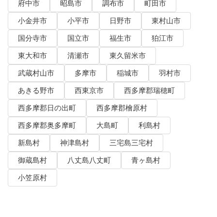
府中市
昭島市
調布市
町田市
小金井市
小平市
日野市
東村山市
国分寺市
国立市
福生市
狛江市
東大和市
清瀬市
東久留米市
武蔵村山市
多摩市
稲城市
羽村市
あきる野市
西東京市
西多摩郡瑞穂町
西多摩郡日の出町
西多摩郡檜原村
西多摩郡奥多摩町
大島町
利島村
新島村
神津島村
三宅島三宅村
御蔵島村
八丈島八丈町
青ヶ島村
小笠原村