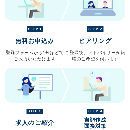
STEP.1
STEP.2
無料お申込み
ヒアリング
登録フォームから
1分ほどで
ご登録後、
アドバイザーが転
ご入力
いただけます
職の
ご希望を伺います
STEP.3
STEP.4
書類作成
求人のご紹介
面接対策