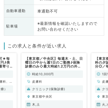
車通勤不可
自動車通勤
※最新情報を確認いたしますので
駐車場
お問い合わせください
この求人と条件が近い求人
可★毎
【東京都／中央区】毎週木・土、日
【東京
円♪美
曜日の中から週1日のご勤務♪保険
科の夕
最寄り
診療のみ◇最大時給1.2万円の外来
分◎／
アのクリ
バイト◎立地抜群！駅チカクリニッ
日～OK
科・美容
クでの募集（皮膚科／非常勤）
☆1回1
時給10,000円
1回
仕事で
膚科、美
皮膚科
皮
診療）
クリニック(保険診療)
ク
東京都中央区
東
木,土
火,