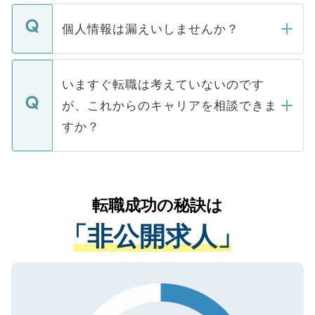
ません。
転職・入職を強要することは一切ありませ
ん。また、仮に応募先から内定をいただい
個人情報は漏えいしませんか？
■応募殺到を避けるため 人気のある医療機
たとしても、ご本人が納得しない限り、内
関を公にしてしまうと、応募が殺到する場
定を承諾する必要はありません。内定先へ
個人情報が漏えいすることはありませんの
合があります。 選考を効率よく行うため
の辞退の連絡はキャリアパートナーが行い
で、ご安心ください。当サイトからの登録
いますぐ転職は考えていないのです
に、医療機関が求める条件に合った人材の
ますので、ご安心ください。
などで収集したご登録者様の個人情報は、
が、これからのキャリアを相談できま
みを人材紹介会社に依頼するケースが増え
ご本人のキャリアアップおよび転職活動の
ています。
すか？
支援を目的に使用いたします。お預かりし
ているすべての個人データはご本人の許可
お気軽にご相談ください。先生専任のキャ
なく、医療機関側に開示したり、第三者に
リアパートナーが将来のご希望などをおう
提供することは一切ありません。また弊社
かがいして、現在の医療機関の状況や紹介
転職成功の秘訣は
は、個人情報の取り扱いについての厳密な
経験をまじえながら、適切なアドバイスを
管理基準を満たした事業者のみに付与され
「非公開求人」
させていただきます。すぐにご転職をされ
る、プライバシーマークを取得済みです。
ない方には、長期的なサポートが可能です
ご登録いただいた個人情報は、SSL（デー
ので、まずはご登録ください。
タ暗号化）によって保護されていますの
で、機密保持に関してもご安心ください。