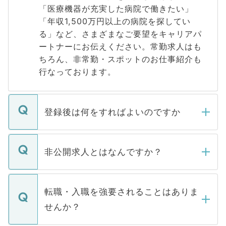
「医療機器が充実した病院で働きたい」
「年収1,500万円以上の病院を探してい
る」など、さまざまなご要望をキャリアパ
ートナーにお伝えください。常勤求人はも
ちろん、非常勤・スポットのお仕事紹介も
行なっております。
登録後は何をすればよいのですか
ご登録いただきましたら、弊社担当者がご
登録内容を確認し、その後メールもしくは
非公開求人とはなんですか？
お電話にて次のステップのご案内をいたし
ます。通常、5営業日以内にはご連絡をせて
マイナビDOCTORで取り扱っている求人の
いただきますので、しばらくお待ちくださ
うち約3割は、Webサイトからご覧いただ
転職・入職を強要されることはありま
い。
けない「非公開求人」です。非公開求人は
せんか？
下記の理由によって、一般には公開してい