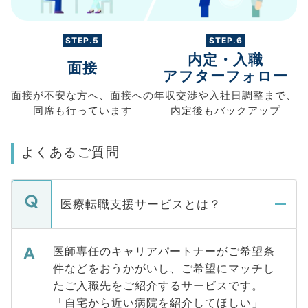
STEP.5
STEP.6
内定・入職
面接
アフターフォロー
面接が不安な方へ、
面接への
年収交渉や
入社日調整まで、
同席も
行っています
内定後もバックアップ
よくあるご質問
医療転職支援サービスとは？
医師専任のキャリアパートナーがご希望条
件などをおうかがいし、ご希望にマッチし
たご入職先をご紹介するサービスです。
「自宅から近い病院を紹介してほしい」