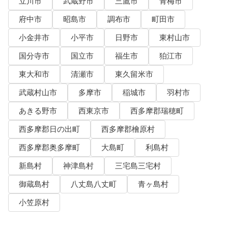
立川市
武蔵野市
三鷹市
青梅市
府中市
昭島市
調布市
町田市
小金井市
小平市
日野市
東村山市
国分寺市
国立市
福生市
狛江市
東大和市
清瀬市
東久留米市
武蔵村山市
多摩市
稲城市
羽村市
あきる野市
西東京市
西多摩郡瑞穂町
西多摩郡日の出町
西多摩郡檜原村
西多摩郡奥多摩町
大島町
利島村
新島村
神津島村
三宅島三宅村
御蔵島村
八丈島八丈町
青ヶ島村
小笠原村