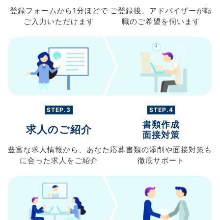
登録フォームから
1分ほどで
ご登録後、
アドバイザーが転
ご入力
いただけます
職の
ご希望を伺います
STEP.3
STEP.4
書類作成
求人のご紹介
面接対策
豊富な求人情報から、
あなた
応募書類の
添削や面接対策も
に合った求人を
ご紹介
徹底サポート