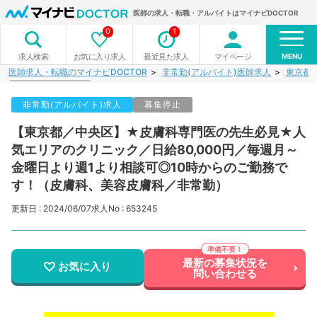
医師の求人・転職・アルバイトはマイナビDOCTOR
0
1
MENU
お気に入り求人
最近見た求人
マイページ
求人検索
医師求人・転職のマイナビDOCTOR
非常勤(アルバイト)医師求人
東京都
非常勤(アルバイト)求人
募集停止
【東京都／中央区】★皮膚科専門医の先生必見★人
気エリアのクリニック／日給80,000円／毎週月～
金曜日より週1より相談可◎10時からのご勤務で
す！（皮膚科、美容皮膚科／非常勤）
更新日 : 2024/06/07
求人No : 653245
最新の募集状況を
お気に入り
問い合わせる