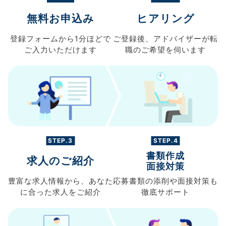
無料お申込み
ヒアリング
登録フォームから
1分ほどで
ご登録後、
アドバイザーが転
ご入力
いただけます
職の
ご希望を伺います
STEP.3
STEP.4
書類作成
求人のご紹介
面接対策
豊富な求人情報から、
あなた
応募書類の
添削や面接対策も
に合った求人を
ご紹介
徹底サポート