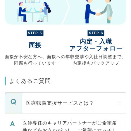
STEP.5
STEP.6
内定・入職
面接
アフターフォロー
面接が不安な方へ、
面接への
年収交渉や
入社日調整まで、
同席も
行っています
内定後もバックアップ
よくあるご質問
医療転職支援サービスとは？
医師専任のキャリアパートナーがご希望条
件などをおうかがいし、ご希望にマッチし