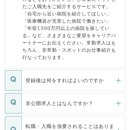
たご入職先をご紹介するサービスです。
「自宅から近い病院を紹介してほしい」
「医療機器が充実した病院で働きたい」
「年収1,500万円以上の病院を探してい
る」など、さまざまなご要望をキャリアパ
ートナーにお伝えください。常勤求人はも
ちろん、非常勤・スポットのお仕事紹介も
行なっております。
登録後は何をすればよいのですか
ご登録いただきましたら、弊社担当者がご
登録内容を確認し、その後メールもしくは
非公開求人とはなんですか？
お電話にて次のステップのご案内をいたし
ます。通常、5営業日以内にはご連絡をせて
マイナビDOCTORで取り扱っている求人の
いただきますので、しばらくお待ちくださ
うち約3割は、Webサイトからご覧いただ
転職・入職を強要されることはありま