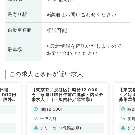
※詳細はお問い合わせください
最寄り駅
相談可能
自動車通勤
※最新情報を確認いたしますので
駐車場
お問い合わせください
この求人と条件が近い求人
4日曜
【東京都／渋谷区】時給12,000
【東京都
,000円
円！毎週月曜日午前の健診・内科外
～／毎
一般外
来求人！（一般内科／非常勤）
募集◎
非常勤)
のご勤
非常勤
1回12,000円
時給
一般内科
皮
クリニック(保険診療)
ク