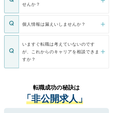
い。
けない「非公開求人」です。非公開求人は
せんか？
下記の理由によって、一般には公開してい
ません。
転職・入職を強要することは一切ありませ
ん。また、仮に応募先から内定をいただい
個人情報は漏えいしませんか？
■応募殺到を避けるため 人気のある医療機
たとしても、ご本人が納得しない限り、内
関を公にしてしまうと、応募が殺到する場
定を承諾する必要はありません。内定先へ
個人情報が漏えいすることはありませんの
合があります。 選考を効率よく行うため
の辞退の連絡はキャリアパートナーが行い
で、ご安心ください。当サイトからの登録
いますぐ転職は考えていないのです
に、医療機関が求める条件に合った人材の
ますので、ご安心ください。
などで収集したご登録者様の個人情報は、
が、これからのキャリアを相談できま
みを人材紹介会社に依頼するケースが増え
ご本人のキャリアアップおよび転職活動の
ています。
すか？
支援を目的に使用いたします。お預かりし
ているすべての個人データはご本人の許可
お気軽にご相談ください。先生専任のキャ
なく、医療機関側に開示したり、第三者に
リアパートナーが将来のご希望などをおう
提供することは一切ありません。また弊社
かがいして、現在の医療機関の状況や紹介
転職成功の秘訣は
は、個人情報の取り扱いについての厳密な
経験をまじえながら、適切なアドバイスを
管理基準を満たした事業者のみに付与され
「非公開求人」
させていただきます。すぐにご転職をされ
る、プライバシーマークを取得済みです。
ない方には、長期的なサポートが可能です
ご登録いただいた個人情報は、SSL（デー
ので、まずはご登録ください。
タ暗号化）によって保護されていますの