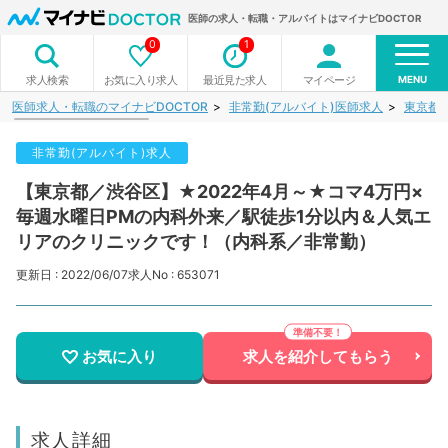
医師の求人・転職・アルバイトはマイナビDOCTOR
0
1
MENU
お気に入り求人
最近見た求人
マイページ
求人検索
医師求人・転職のマイナビDOCTOR
非常勤(アルバイト)医師求人
東京都
非常勤(アルバイト)求人
【東京都／渋谷区】★2022年4月～★コマ4万円×
毎週水曜日PMの内科外来／駅徒歩1分以内＆人気エ
リアのクリニックです！（内科系／非常勤）
更新日 : 2022/06/07
求人No : 653071
お気に入り
求人を紹介してもらう
求人詳細