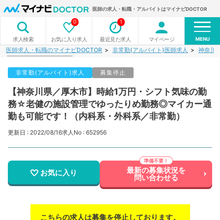
医師の求人・転職・アルバイトはマイナビDOCTOR
0
1
MENU
お気に入り求人
最近見た求人
マイページ
求人検索
医師求人・転職のマイナビDOCTOR
非常勤(アルバイト)医師求人
神奈川
非常勤(アルバイト)求人
募集停止
【神奈川県／厚木市】時給1万円・シフト気味の勤
務☆老健の施設管理でゆったりめ勤務◎マイカー通
勤も可能です！（内科系・外科系／非常勤）
更新日 : 2022/08/16
求人No : 652956
最新の募集状況を
お気に入り
問い合わせる
こちらの求人は募集を停止しております。