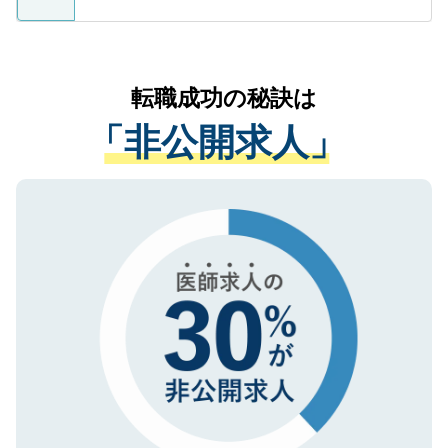
ているすべての個人データはご本人の許可
お気軽にご相談ください。先生専任のキャ
なく、医療機関側に開示したり、第三者に
リアパートナーが将来のご希望などをおう
提供することは一切ありません。また弊社
かがいして、現在の医療機関の状況や紹介
転職成功の秘訣は
は、個人情報の取り扱いについての厳密な
経験をまじえながら、適切なアドバイスを
管理基準を満たした事業者のみに付与され
「非公開求人」
させていただきます。すぐにご転職をされ
る、プライバシーマークを取得済みです。
ない方には、長期的なサポートが可能です
ご登録いただいた個人情報は、SSL（デー
ので、まずはご登録ください。
タ暗号化）によって保護されていますの
で、機密保持に関してもご安心ください。