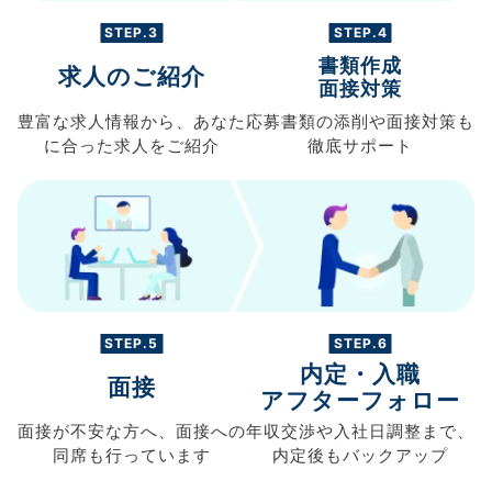
STEP.3
STEP.4
書類作成
求人のご紹介
面接対策
豊富な求人情報から、
あなた
応募書類の
添削や面接対策も
に合った求人を
ご紹介
徹底サポート
STEP.5
STEP.6
内定・入職
面接
アフターフォロー
面接が不安な方へ、
面接への
年収交渉や
入社日調整まで、
同席も
行っています
内定後もバックアップ