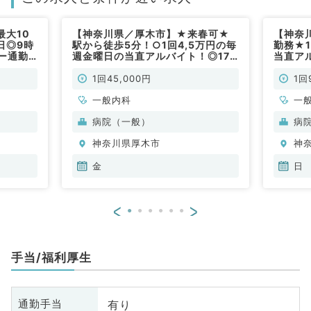
最大10
【神奈川県／厚木市】★来春可★
【神奈
日◎9時
駅から徒歩5分！○1回4,5万円の毎
勤務★
ー通勤
週金曜日の当直アルバイト！◎17
当直ア
時～8時30分■明け時間調整可能
分！（
（内科系／非常勤）
1回45,000円
1回
一般内科
一
科
病院（一般）
病
科
神奈川県厚木市
神
金
日
<
>
手当/福利厚生
有り
通勤手当