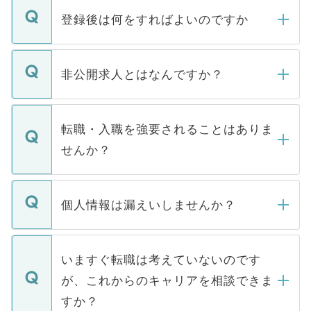
登録後は何をすればよいのですか
ご登録いただきましたら、弊社担当者がご
登録内容を確認し、その後メールもしくは
非公開求人とはなんですか？
お電話にて次のステップのご案内をいたし
ます。通常、5営業日以内にはご連絡をせて
マイナビDOCTORで取り扱っている求人の
いただきますので、しばらくお待ちくださ
うち約3割は、Webサイトからご覧いただ
転職・入職を強要されることはありま
い。
けない「非公開求人」です。非公開求人は
せんか？
下記の理由によって、一般には公開してい
ません。
転職・入職を強要することは一切ありませ
ん。また、仮に応募先から内定をいただい
個人情報は漏えいしませんか？
■応募殺到を避けるため 人気のある医療機
たとしても、ご本人が納得しない限り、内
関を公にしてしまうと、応募が殺到する場
定を承諾する必要はありません。内定先へ
個人情報が漏えいすることはありませんの
合があります。 選考を効率よく行うため
の辞退の連絡はキャリアパートナーが行い
で、ご安心ください。当サイトからの登録
いますぐ転職は考えていないのです
に、医療機関が求める条件に合った人材の
ますので、ご安心ください。
などで収集したご登録者様の個人情報は、
が、これからのキャリアを相談できま
みを人材紹介会社に依頼するケースが増え
ご本人のキャリアアップおよび転職活動の
ています。
すか？
支援を目的に使用いたします。お預かりし