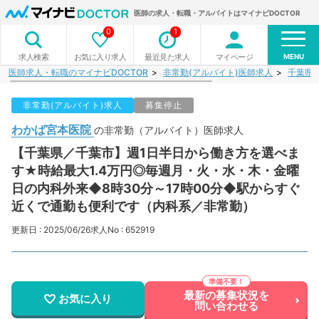
医師の求人・転職・アルバイトはマイナビDOCTOR
0
1
MENU
お気に入り求人
最近見た求人
マイページ
求人検索
医師求人・転職のマイナビDOCTOR
非常勤(アルバイト)医師求人
千葉県
非常勤(アルバイト)求人
募集停止
わかば宮本医院
の非常勤（アルバイト）医師求人
【千葉県／千葉市】週1日半日から働き方を選べま
す★時給最大1.4万円◎毎週月・火・水・木・金曜
日の内科外来◆8時30分～17時00分◆駅からすぐ
近くで通勤も便利です（内科系／非常勤）
更新日 : 2025/06/26
求人No : 652919
最新の募集状況を
お気に入り
問い合わせる