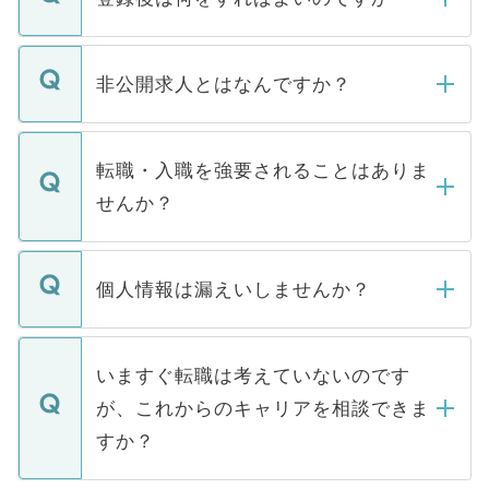
ご登録いただきましたら、弊社担当者がご
登録内容を確認し、その後メールもしくは
非公開求人とはなんですか？
お電話にて次のステップのご案内をいたし
ます。通常、5営業日以内にはご連絡をせて
マイナビDOCTORで取り扱っている求人の
いただきますので、しばらくお待ちくださ
うち約3割は、Webサイトからご覧いただ
転職・入職を強要されることはありま
い。
けない「非公開求人」です。非公開求人は
せんか？
下記の理由によって、一般には公開してい
ません。
転職・入職を強要することは一切ありませ
ん。また、仮に応募先から内定をいただい
個人情報は漏えいしませんか？
■応募殺到を避けるため 人気のある医療機
たとしても、ご本人が納得しない限り、内
関を公にしてしまうと、応募が殺到する場
定を承諾する必要はありません。内定先へ
個人情報が漏えいすることはありませんの
合があります。 選考を効率よく行うため
の辞退の連絡はキャリアパートナーが行い
で、ご安心ください。当サイトからの登録
いますぐ転職は考えていないのです
に、医療機関が求める条件に合った人材の
ますので、ご安心ください。
などで収集したご登録者様の個人情報は、
が、これからのキャリアを相談できま
みを人材紹介会社に依頼するケースが増え
ご本人のキャリアアップおよび転職活動の
ています。
すか？
支援を目的に使用いたします。お預かりし
ているすべての個人データはご本人の許可