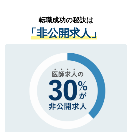
お気軽にご相談ください。先生専任のキャ
なく、医療機関側に開示したり、第三者に
リアパートナーが将来のご希望などをおう
提供することは一切ありません。また弊社
かがいして、現在の医療機関の状況や紹介
転職成功の秘訣は
は、個人情報の取り扱いについての厳密な
経験をまじえながら、適切なアドバイスを
管理基準を満たした事業者のみに付与され
「非公開求人」
させていただきます。すぐにご転職をされ
る、プライバシーマークを取得済みです。
ない方には、長期的なサポートが可能です
ご登録いただいた個人情報は、SSL（デー
ので、まずはご登録ください。
タ暗号化）によって保護されていますの
で、機密保持に関してもご安心ください。