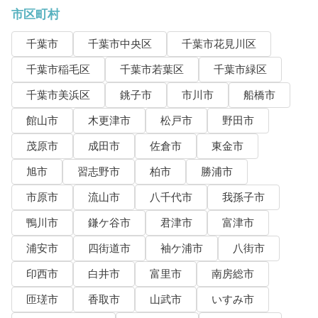
市区町村
千葉市
千葉市中央区
千葉市花見川区
千葉市稲毛区
千葉市若葉区
千葉市緑区
千葉市美浜区
銚子市
市川市
船橋市
館山市
木更津市
松戸市
野田市
茂原市
成田市
佐倉市
東金市
旭市
習志野市
柏市
勝浦市
市原市
流山市
八千代市
我孫子市
鴨川市
鎌ケ谷市
君津市
富津市
浦安市
四街道市
袖ケ浦市
八街市
印西市
白井市
富里市
南房総市
匝瑳市
香取市
山武市
いすみ市