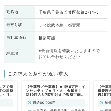
千葉県千葉市若葉区都賀2-14-3
勤務地
ＪＲ総武本線 都賀駅
最寄り駅
相談可能
自動車通勤
※最新情報を確認いたしますので
駐車場
お問い合わせください
この求人と条件が近い求人
リアで病
【千葉県／千葉市】★1回6万円+イ
【千葉
直◎高待
ンセンティブ★月・火・金曜日！
棟管理
り～月曜
◎19時入り7時明けまで調整可能◎
遇25
系・精神
内科系・外科系の2診体制！救急を
明け・
積極的に受け入れていただける先生
科／非
日給60,000円
単価
歓迎（内科系・救急科／非常勤）
一般内科、外科系全般、一般外科
精