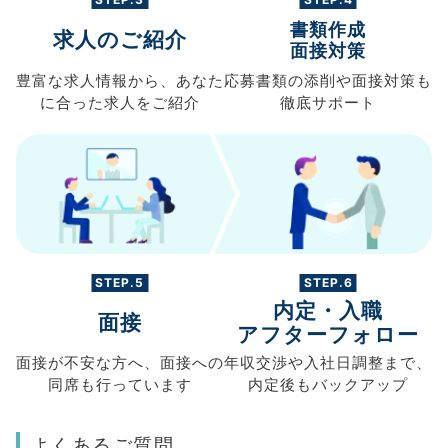
書類作成
求人のご紹介
面接対策
豊富な求人情報から、
あなた
応募書類の
添削や面接対策も
に合った求人を
ご紹介
徹底サポート
STEP.5
STEP.6
内定・入職
面接
アフターフォロー
面接が不安な方へ、
面接への
年収交渉や
入社日調整まで、
同席も
行っています
内定後もバックアップ
よくあるご質問