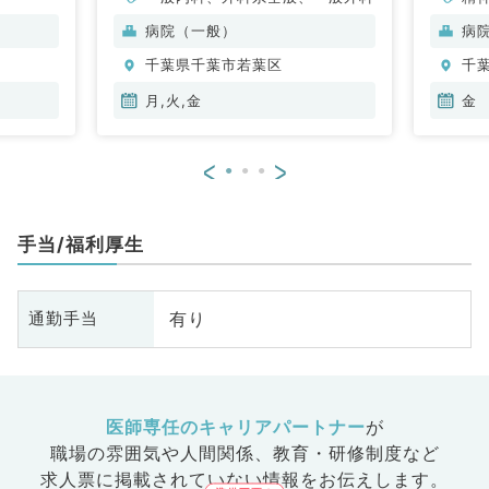
病院（一般）
病
千葉県千葉市若葉区
千
月,火,金
金
<
>
手当/福利厚生
有り
通勤手当
医師専任のキャリアパートナー
が
職場の雰囲気や人間関係、
教育・研修制度など
求人票に掲載されていない情報をお伝えします。