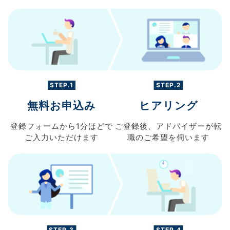
STEP.1
STEP.2
無料お申込み
ヒアリング
登録フォームから
1分ほどで
ご登録後、
アドバイザーが転
ご入力
いただけます
職の
ご希望を伺います
STEP.3
STEP.4