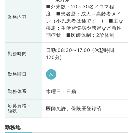
■外来数：20～30名／コマ程
度 ■患者層：成人～高齢者メイ
業務内容
ン（小児患者は稀です。) ■主な
疾患：生活習慣病や感冒など急性
期症状 ■医師体制：2診体制
日勤:08:30〜17:00 (休憩時間:
勤務時間
120分)
木
勤務曜日
木曜日 : 日勤
勤務体系
応募資格・
医師免許、保険医登録済
経験
勤務地