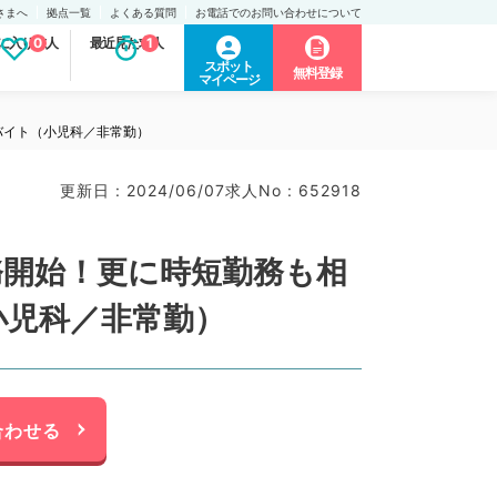
さまへ
拠点一覧
よくある質問
お電話でのお問い合わせについて
に入り求人
0
最近見た求人
1
スポット
無料登録
マイページ
バイト（小児科／非常勤）
更新日 : 2024/06/07
求人No : 652918
務開始！更に時短勤務も相
小児科／非常勤）
合わせる