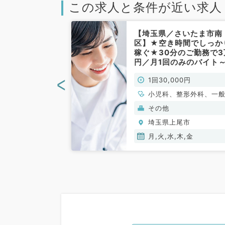
この求人と条件が近い求人
上尾市】新規オ
【埼玉県／さいたま市南
児クリニック◎
区】★空き時間でしっか
ご勤務◎時給1
稼ぐ★30分のご勤務で3
外来で募集中◎
円／月1回のみのバイト
終日勤務も相談
イサービス利用者の体調
<
00円
1回30,000円
／非常勤）
ェックをお任せ～（内科
小児科、整形外科／非常
小児科、整形外科、一
勤）
科、循環器内科、呼吸
(保険診療)
その他
科、消化器内科、内分
尾市
埼玉県上尾市
代謝内科
月,火,水,木,金