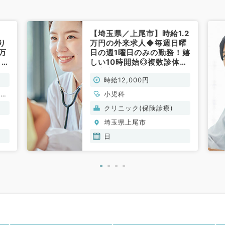
【埼玉県／上尾市】時給1.2
り
万円の外来求人◆毎週日曜
万
日の週1曜日のみの勤務！嬉
～デ
しい10時開始◎複数診体制
チ
で安心してご勤務いただけ
時給12,000円
、
るクリニックです（小児科
／非常勤）
般内
小児科
器内
クリニック(保険診療)
泌・
埼玉県上尾市
日