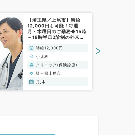
【埼玉県／上尾市】時給
12,000円も可能！毎週
月・木曜日のご勤務◆15時
～18時半◎2診制の外来業
務をお任せします！（小児
>
時給12,000円
科／非常勤）
小児科
クリニック(保険診療)
埼玉県上尾市
月,木