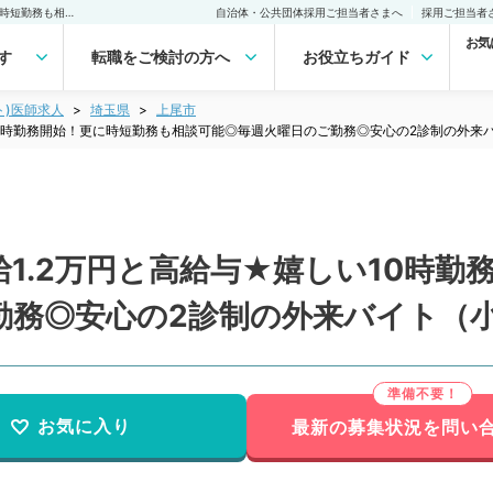
【埼玉県／上尾市】★時給1.2万円と高給与★嬉しい10時勤務開始！更に時短勤務も相談可能◎毎週火曜日のご勤務◎安心の2診制の外来バイト（小児科／非常勤）非常勤(アルバイト)の求人｜医師の求人・転職・アルバイトは【マイナビDOCTOR】
自治体・公共団体採用ご担当者さまへ
採用ご担当者
お気
す
転職をご検討の方へ
お役立ちガイド
ト)医師求人
埼玉県
上尾市
10時勤務開始！更に時短勤務も相談可能◎毎週火曜日のご勤務◎安心の2診制の外来
1.2万円と高給与★嬉しい10時勤
勤務◎安心の2診制の外来バイト（
お気に入り
最新の募集状況を問い