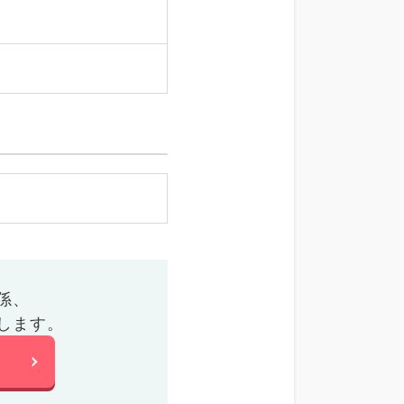
係、
します。