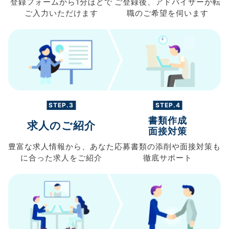
登録フォームから
1分ほどで
ご登録後、
アドバイザーが転
ご入力
いただけます
職の
ご希望を伺います
STEP.3
STEP.4
書類作成
求人のご紹介
面接対策
豊富な求人情報から、
あなた
応募書類の
添削や面接対策も
に合った求人を
ご紹介
徹底サポート