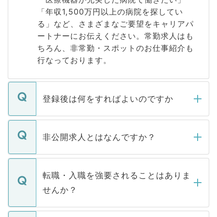
「年収1,500万円以上の病院を探してい
る」など、さまざまなご要望をキャリアパ
ートナーにお伝えください。常勤求人はも
ちろん、非常勤・スポットのお仕事紹介も
行なっております。
登録後は何をすればよいのですか
ご登録いただきましたら、弊社担当者がご
登録内容を確認し、その後メールもしくは
非公開求人とはなんですか？
お電話にて次のステップのご案内をいたし
ます。通常、5営業日以内にはご連絡をせて
マイナビDOCTORで取り扱っている求人の
いただきますので、しばらくお待ちくださ
うち約3割は、Webサイトからご覧いただ
転職・入職を強要されることはありま
い。
けない「非公開求人」です。非公開求人は
せんか？
下記の理由によって、一般には公開してい
ません。
転職・入職を強要することは一切ありませ