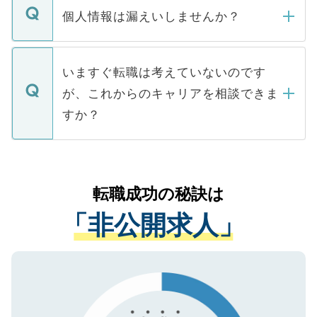
ん。また、仮に応募先から内定をいただい
個人情報は漏えいしませんか？
■応募殺到を避けるため 人気のある医療機
たとしても、ご本人が納得しない限り、内
関を公にしてしまうと、応募が殺到する場
定を承諾する必要はありません。内定先へ
個人情報が漏えいすることはありませんの
合があります。 選考を効率よく行うため
の辞退の連絡はキャリアパートナーが行い
で、ご安心ください。当サイトからの登録
いますぐ転職は考えていないのです
に、医療機関が求める条件に合った人材の
ますので、ご安心ください。
などで収集したご登録者様の個人情報は、
が、これからのキャリアを相談できま
みを人材紹介会社に依頼するケースが増え
ご本人のキャリアアップおよび転職活動の
ています。
すか？
支援を目的に使用いたします。お預かりし
ているすべての個人データはご本人の許可
お気軽にご相談ください。先生専任のキャ
なく、医療機関側に開示したり、第三者に
リアパートナーが将来のご希望などをおう
提供することは一切ありません。また弊社
かがいして、現在の医療機関の状況や紹介
転職成功の秘訣は
は、個人情報の取り扱いについての厳密な
経験をまじえながら、適切なアドバイスを
管理基準を満たした事業者のみに付与され
「非公開求人」
させていただきます。すぐにご転職をされ
る、プライバシーマークを取得済みです。
ない方には、長期的なサポートが可能です
ご登録いただいた個人情報は、SSL（デー
ので、まずはご登録ください。
タ暗号化）によって保護されていますの
で、機密保持に関してもご安心ください。