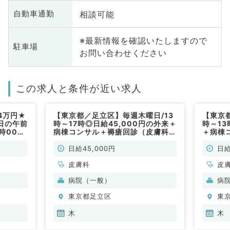
相談可能
自動車通勤
※最新情報を確認いたしますので
駐車場
お問い合わせください
この求人と条件が近い求人
4万円★
【東京都／足立区】毎週木曜日/13
【東京
日の午前
時～17時◎日給45,000円の外来＋
時～13
時00分
病棟コンサル＋褥瘡回診（皮膚科／
＋病棟
ニック
非常勤）
／非常
科／非常
日給45,000円
日給
皮膚科
皮
病院（一般）
病
東京都足立区
東
木
木