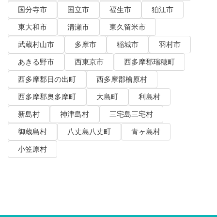
国分寺市
国立市
福生市
狛江市
東大和市
清瀬市
東久留米市
武蔵村山市
多摩市
稲城市
羽村市
あきる野市
西東京市
西多摩郡瑞穂町
西多摩郡日の出町
西多摩郡檜原村
西多摩郡奥多摩町
大島町
利島村
新島村
神津島村
三宅島三宅村
御蔵島村
八丈島八丈町
青ヶ島村
小笠原村