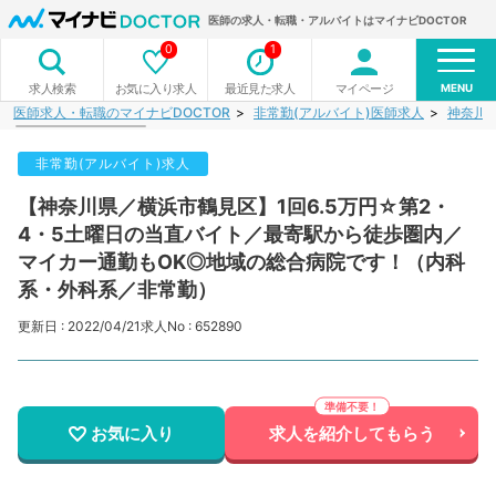
医師の求人・転職・アルバイトはマイナビDOCTOR
0
1
MENU
お気に入り求人
最近見た求人
マイページ
求人検索
医師求人・転職のマイナビDOCTOR
非常勤(アルバイト)医師求人
神奈川
非常勤(アルバイト)求人
【神奈川県／横浜市鶴見区】1回6.5万円☆第2・
4・5土曜日の当直バイト／最寄駅から徒歩圏内／
マイカー通勤もOK◎地域の総合病院です！（内科
系・外科系／非常勤）
更新日 : 2022/04/21
求人No : 652890
お気に入り
求人を紹介してもらう