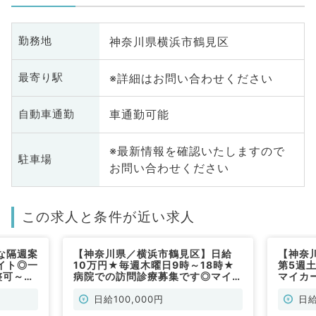
神奈川県横浜市鶴見区
勤務地
※詳細はお問い合わせください
最寄り駅
車通勤可能
自動車通勤
※最新情報を確認いたしますので
駐車場
お問い合わせください
この求人と条件が近い求人
な隔週案
【神奈川県／横浜市鶴見区】日給
【神奈
イト◎一
10万円★毎週木曜日9時～18時★
第5週土
整可～最
病院での訪問診療募集です◎マイカ
マイカ
科系・外
ー通勤可能です（内科系・外科系／
外来の
非常勤）
勤）
日給100,000円
日給