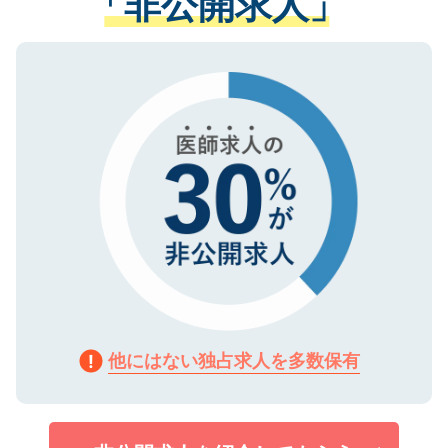
「非公開求人」
る、プライバシーマークを取得済みです。
ない方には、長期的なサポートが可能です
ご登録いただいた個人情報は、SSL（デー
ので、まずはご登録ください。
タ暗号化）によって保護されていますの
で、機密保持に関してもご安心ください。
他にはない独占求人を多数保有