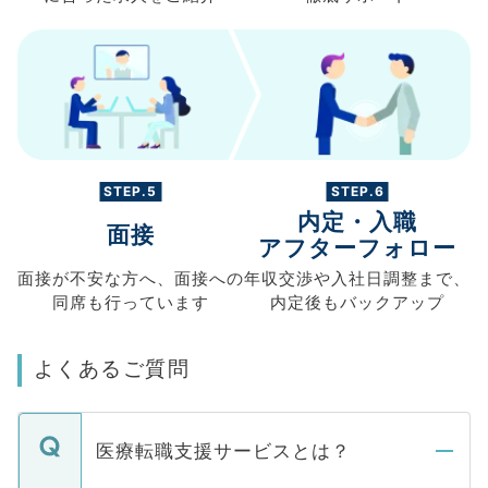
STEP.5
STEP.6
内定・入職
面接
アフターフォロー
面接が不安な方へ、
面接への
年収交渉や
入社日調整まで、
同席も
行っています
内定後もバックアップ
よくあるご質問
医療転職支援サービスとは？