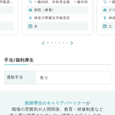
呼吸器内
一般内科、外科系全般、一般外科
一
科、消化
病院（療養）
ク
神奈川県横浜市鶴見区
神
木
土
<
>
手当/福利厚生
有り
通勤手当
医師専任のキャリアパートナー
が
職場の雰囲気や人間関係、
教育・研修制度など