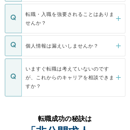
ます。通常、5営業日以内にはご連絡をせて
マイナビDOCTORで取り扱っている求人の
いただきますので、しばらくお待ちくださ
うち約3割は、Webサイトからご覧いただ
転職・入職を強要されることはありま
い。
けない「非公開求人」です。非公開求人は
せんか？
下記の理由によって、一般には公開してい
ません。
転職・入職を強要することは一切ありませ
ん。また、仮に応募先から内定をいただい
個人情報は漏えいしませんか？
■応募殺到を避けるため 人気のある医療機
たとしても、ご本人が納得しない限り、内
関を公にしてしまうと、応募が殺到する場
定を承諾する必要はありません。内定先へ
個人情報が漏えいすることはありませんの
合があります。 選考を効率よく行うため
の辞退の連絡はキャリアパートナーが行い
で、ご安心ください。当サイトからの登録
いますぐ転職は考えていないのです
に、医療機関が求める条件に合った人材の
ますので、ご安心ください。
などで収集したご登録者様の個人情報は、
が、これからのキャリアを相談できま
みを人材紹介会社に依頼するケースが増え
ご本人のキャリアアップおよび転職活動の
ています。
すか？
支援を目的に使用いたします。お預かりし
ているすべての個人データはご本人の許可
お気軽にご相談ください。先生専任のキャ
なく、医療機関側に開示したり、第三者に
リアパートナーが将来のご希望などをおう
提供することは一切ありません。また弊社
かがいして、現在の医療機関の状況や紹介
転職成功の秘訣は
は、個人情報の取り扱いについての厳密な
経験をまじえながら、適切なアドバイスを
管理基準を満たした事業者のみに付与され
させていただきます。すぐにご転職をされ