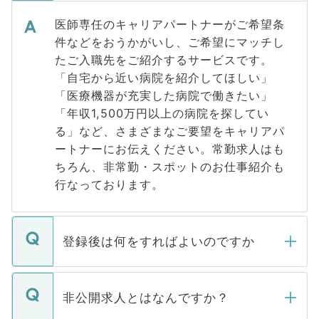
医師専任のキャリアパートナーがご希望条
件などをおうかがいし、ご希望にマッチし
たご入職先をご紹介するサービスです。
「自宅から近い病院を紹介してほしい」
「医療機器が充実した病院で働きたい」
「年収1,500万円以上の病院を探してい
る」など、さまざまなご要望をキャリアパ
ートナーにお伝えください。常勤求人はも
ちろん、非常勤・スポットのお仕事紹介も
行なっております。
登録後は何をすればよいのですか
ご登録いただきましたら、弊社担当者がご
登録内容を確認し、その後メールもしくは
非公開求人とはなんですか？
お電話にて次のステップのご案内をいたし