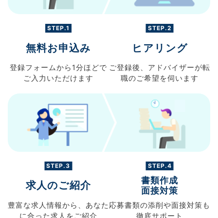
STEP.1
STEP.2
無料お申込み
ヒアリング
登録フォームから
1分ほどで
ご登録後、
アドバイザーが転
ご入力
いただけます
職の
ご希望を伺います
STEP.3
STEP.4
書類作成
求人のご紹介
面接対策
豊富な求人情報から、
あなた
応募書類の
添削や面接対策も
に合った求人を
ご紹介
徹底サポート