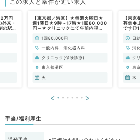
この求人と条件が近い求人
2万円
【東京都／港区】★毎週火曜日★
【東京
の外来・
週1曜日★9時～17時★1回80,000
募集◆
制の駅チ
円～★クリニックにて午前内視
です◎1
です
鏡・午後内科外来、読影業務のお仕
最寄り
事です！(消化器内科／非常勤)
先生も
1回80,000円
日給
科／非
一般内科、消化器内科
消
クリニック(保険診療)
ク
東京都港区
東
火
木
<
>
手当/福利厚生
※詳細はお問い合わせください
通勤手当