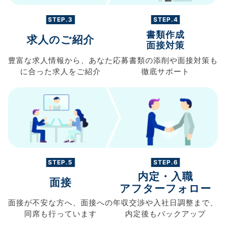
STEP.3
STEP.4
書類作成
求人のご紹介
面接対策
豊富な求人情報から、
あなた
応募書類の
添削や面接対策も
に合った求人を
ご紹介
徹底サポート
STEP.5
STEP.6
内定・入職
面接
アフターフォロー
面接が不安な方へ、
面接への
年収交渉や
入社日調整まで、
同席も
行っています
内定後もバックアップ