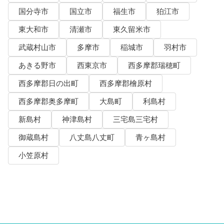
国分寺市
国立市
福生市
狛江市
東大和市
清瀬市
東久留米市
武蔵村山市
多摩市
稲城市
羽村市
あきる野市
西東京市
西多摩郡瑞穂町
西多摩郡日の出町
西多摩郡檜原村
西多摩郡奥多摩町
大島町
利島村
新島村
神津島村
三宅島三宅村
御蔵島村
八丈島八丈町
青ヶ島村
小笠原村