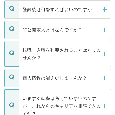
登録後は何をすればよいのですか
ご登録いただきましたら、弊社担当者がご
登録内容を確認し、その後メールもしくは
非公開求人とはなんですか？
お電話にて次のステップのご案内をいたし
ます。通常、5営業日以内にはご連絡をせて
マイナビDOCTORで取り扱っている求人の
いただきますので、しばらくお待ちくださ
うち約3割は、Webサイトからご覧いただ
転職・入職を強要されることはありま
い。
けない「非公開求人」です。非公開求人は
せんか？
下記の理由によって、一般には公開してい
ません。
転職・入職を強要することは一切ありませ
ん。また、仮に応募先から内定をいただい
個人情報は漏えいしませんか？
■応募殺到を避けるため 人気のある医療機
たとしても、ご本人が納得しない限り、内
関を公にしてしまうと、応募が殺到する場
定を承諾する必要はありません。内定先へ
個人情報が漏えいすることはありませんの
合があります。 選考を効率よく行うため
の辞退の連絡はキャリアパートナーが行い
で、ご安心ください。当サイトからの登録
いますぐ転職は考えていないのです
に、医療機関が求める条件に合った人材の
ますので、ご安心ください。
などで収集したご登録者様の個人情報は、
が、これからのキャリアを相談できま
みを人材紹介会社に依頼するケースが増え
ご本人のキャリアアップおよび転職活動の
ています。
すか？