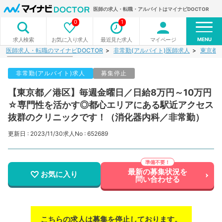
医師の求人・転職・アルバイトはマイナビDOCTOR
0
1
MENU
お気に入り求人
最近見た求人
マイページ
求人検索
医師求人・転職のマイナビDOCTOR
非常勤(アルバイト)医師求人
東京都
非常勤(アルバイト)求人
募集停止
【東京都／港区】毎週金曜日／日給8万円～10万円
☆専門性を活かす◎都心エリアにある駅近アクセス
抜群のクリニックです！（消化器内科／非常勤）
更新日 : 2023/11/30
求人No : 652689
最新の募集状況を
お気に入り
問い合わせる
こちらの求人は募集を停止しております。