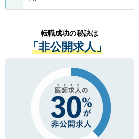
支援を目的に使用いたします。お預かりし
ているすべての個人データはご本人の許可
お気軽にご相談ください。先生専任のキャ
なく、医療機関側に開示したり、第三者に
リアパートナーが将来のご希望などをおう
提供することは一切ありません。また弊社
かがいして、現在の医療機関の状況や紹介
転職成功の秘訣は
は、個人情報の取り扱いについての厳密な
経験をまじえながら、適切なアドバイスを
管理基準を満たした事業者のみに付与され
「非公開求人」
させていただきます。すぐにご転職をされ
る、プライバシーマークを取得済みです。
ない方には、長期的なサポートが可能です
ご登録いただいた個人情報は、SSL（デー
ので、まずはご登録ください。
タ暗号化）によって保護されていますの
で、機密保持に関してもご安心ください。