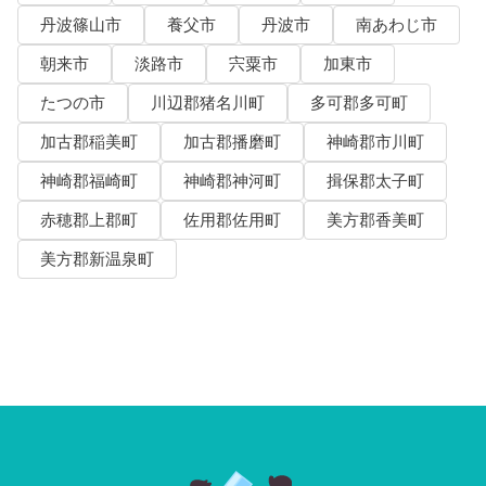
丹波篠山市
養父市
丹波市
南あわじ市
朝来市
淡路市
宍粟市
加東市
たつの市
川辺郡猪名川町
多可郡多可町
加古郡稲美町
加古郡播磨町
神崎郡市川町
神崎郡福崎町
神崎郡神河町
揖保郡太子町
赤穂郡上郡町
佐用郡佐用町
美方郡香美町
美方郡新温泉町