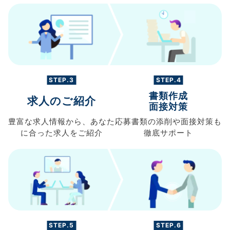
STEP.3
STEP.4
書類作成
求人のご紹介
面接対策
豊富な求人情報から、
あなた
応募書類の
添削や面接対策も
に合った求人を
ご紹介
徹底サポート
STEP.5
STEP.6