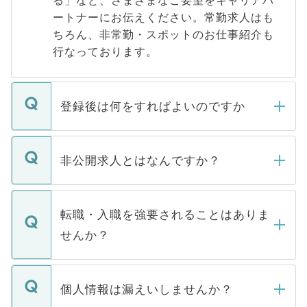
ートナーにお伝えください。常勤求人はも
ちろん、非常勤・スポットのお仕事紹介も
行なっております。
登録後は何をすればよいのですか
ご登録いただきましたら、弊社担当者がご
登録内容を確認し、その後メールもしくは
非公開求人とはなんですか？
お電話にて次のステップのご案内をいたし
ます。通常、5営業日以内にはご連絡をせて
マイナビDOCTORで取り扱っている求人の
いただきますので、しばらくお待ちくださ
うち約3割は、Webサイトからご覧いただ
転職・入職を強要されることはありま
い。
けない「非公開求人」です。非公開求人は
せんか？
下記の理由によって、一般には公開してい
ません。
転職・入職を強要することは一切ありませ
ん。また、仮に応募先から内定をいただい
個人情報は漏えいしませんか？
■応募殺到を避けるため 人気のある医療機
たとしても、ご本人が納得しない限り、内