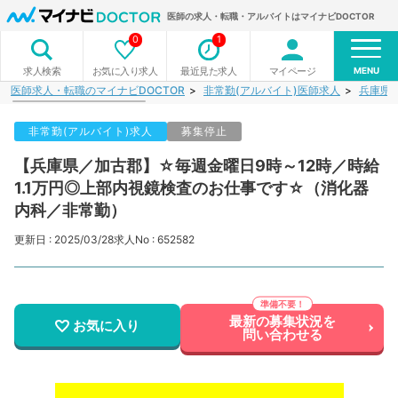
医師の求人・転職・アルバイトはマイナビDOCTOR
0
1
MENU
お気に入り求人
最近見た求人
マイページ
求人検索
医師求人・転職のマイナビDOCTOR
非常勤(アルバイト)医師求人
兵庫県
非常勤(アルバイト)求人
募集停止
【兵庫県／加古郡】☆毎週金曜日9時～12時／時給
1.1万円◎上部内視鏡検査のお仕事です☆（消化器
内科／非常勤）
更新日 : 2025/03/28
求人No : 652582
最新の募集状況を
お気に入り
問い合わせる