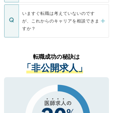
関を公にしてしまうと、応募が殺到する場
定を承諾する必要はありません。内定先へ
個人情報が漏えいすることはありませんの
合があります。 選考を効率よく行うため
の辞退の連絡はキャリアパートナーが行い
で、ご安心ください。当サイトからの登録
いますぐ転職は考えていないのです
に、医療機関が求める条件に合った人材の
ますので、ご安心ください。
などで収集したご登録者様の個人情報は、
が、これからのキャリアを相談できま
みを人材紹介会社に依頼するケースが増え
ご本人のキャリアアップおよび転職活動の
ています。
すか？
支援を目的に使用いたします。お預かりし
ているすべての個人データはご本人の許可
お気軽にご相談ください。先生専任のキャ
なく、医療機関側に開示したり、第三者に
リアパートナーが将来のご希望などをおう
提供することは一切ありません。また弊社
かがいして、現在の医療機関の状況や紹介
転職成功の秘訣は
は、個人情報の取り扱いについての厳密な
経験をまじえながら、適切なアドバイスを
管理基準を満たした事業者のみに付与され
「非公開求人」
させていただきます。すぐにご転職をされ
る、プライバシーマークを取得済みです。
ない方には、長期的なサポートが可能です
ご登録いただいた個人情報は、SSL（デー
ので、まずはご登録ください。
タ暗号化）によって保護されていますの
で、機密保持に関してもご安心ください。