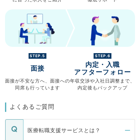
STEP.5
STEP.6
内定・入職
面接
アフターフォロー
面接が不安な方へ、
面接への
年収交渉や
入社日調整まで、
同席も
行っています
内定後もバックアップ
よくあるご質問
医療転職支援サービスとは？