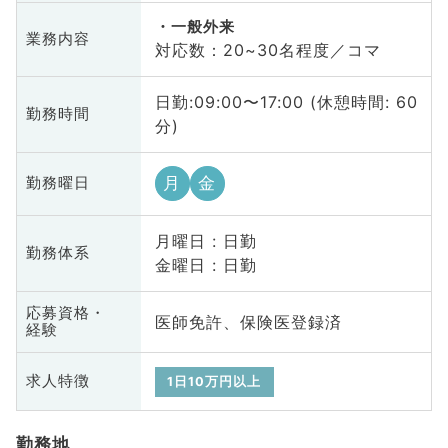
一般外来
業務内容
対応数：20~30名程度／コマ
日勤:09:00〜17:00 (休憩時間: 60
勤務時間
分)
月
金
勤務曜日
月曜日 : 日勤
勤務体系
金曜日 : 日勤
応募資格・
医師免許、保険医登録済
経験
求人特徴
1日10万円以上
勤務地