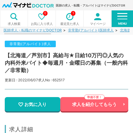
医師の求人・転職・アルバイトはマイナビDOCTOR
0
1
MENU
お気に入り求人
最近見た求人
マイページ
求人検索
医師求人・転職のマイナビDOCTOR
非常勤(アルバイト)医師求人
北海道
非常勤(アルバイト)求人
【北海道／芦別市】高給与★日給10万円◎人気の
内科外来バイト◆毎週月・金曜日の募集（一般内科
／非常勤）
更新日 : 2022/06/07
求人No : 652517
お気に入り
求人を紹介してもらう
求人詳細