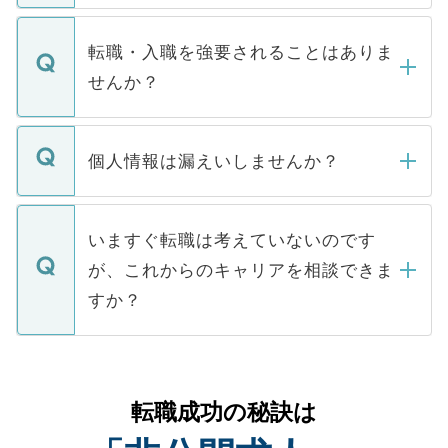
ます。通常、5営業日以内にはご連絡をせて
マイナビDOCTORで取り扱っている求人の
いただきますので、しばらくお待ちくださ
うち約3割は、Webサイトからご覧いただ
転職・入職を強要されることはありま
い。
けない「非公開求人」です。非公開求人は
せんか？
下記の理由によって、一般には公開してい
ません。
転職・入職を強要することは一切ありませ
ん。また、仮に応募先から内定をいただい
個人情報は漏えいしませんか？
■応募殺到を避けるため 人気のある医療機
たとしても、ご本人が納得しない限り、内
関を公にしてしまうと、応募が殺到する場
定を承諾する必要はありません。内定先へ
個人情報が漏えいすることはありませんの
合があります。 選考を効率よく行うため
の辞退の連絡はキャリアパートナーが行い
で、ご安心ください。当サイトからの登録
いますぐ転職は考えていないのです
に、医療機関が求める条件に合った人材の
ますので、ご安心ください。
などで収集したご登録者様の個人情報は、
が、これからのキャリアを相談できま
みを人材紹介会社に依頼するケースが増え
ご本人のキャリアアップおよび転職活動の
ています。
すか？
支援を目的に使用いたします。お預かりし
ているすべての個人データはご本人の許可
お気軽にご相談ください。先生専任のキャ
なく、医療機関側に開示したり、第三者に
リアパートナーが将来のご希望などをおう
提供することは一切ありません。また弊社
かがいして、現在の医療機関の状況や紹介
転職成功の秘訣は
は、個人情報の取り扱いについての厳密な
経験をまじえながら、適切なアドバイスを
管理基準を満たした事業者のみに付与され