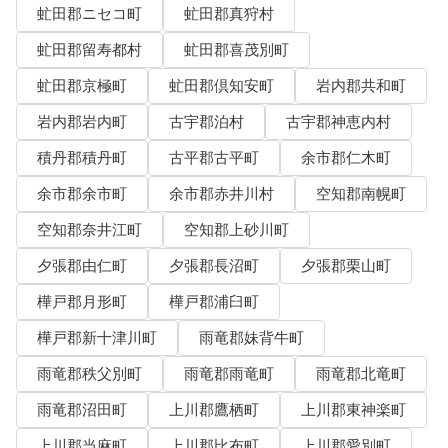
虻田郡ニセコ町
虻田郡真狩村
虻田郡留寿都村
虻田郡喜茂別町
虻田郡京極町
虻田郡倶知安町
岩内郡共和町
岩内郡岩内町
古宇郡泊村
古宇郡神恵内村
積丹郡積丹町
古平郡古平町
余市郡仁木町
余市郡余市町
余市郡赤井川村
空知郡南幌町
空知郡奈井江町
空知郡上砂川町
夕張郡由仁町
夕張郡長沼町
夕張郡栗山町
樺戸郡月形町
樺戸郡浦臼町
樺戸郡新十津川町
雨竜郡妹背牛町
雨竜郡秩父別町
雨竜郡雨竜町
雨竜郡北竜町
雨竜郡沼田町
上川郡鷹栖町
上川郡東神楽町
上川郡当麻町
上川郡比布町
上川郡愛別町