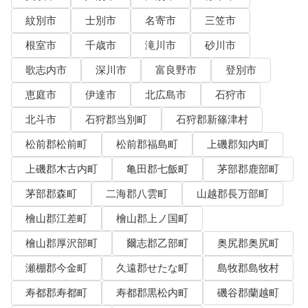
紋別市
士別市
名寄市
三笠市
根室市
千歳市
滝川市
砂川市
歌志内市
深川市
富良野市
登別市
恵庭市
伊達市
北広島市
石狩市
北斗市
石狩郡当別町
石狩郡新篠津村
松前郡松前町
松前郡福島町
上磯郡知内町
上磯郡木古内町
亀田郡七飯町
茅部郡鹿部町
茅部郡森町
二海郡八雲町
山越郡長万部町
檜山郡江差町
檜山郡上ノ国町
檜山郡厚沢部町
爾志郡乙部町
奥尻郡奥尻町
瀬棚郡今金町
久遠郡せたな町
島牧郡島牧村
寿都郡寿都町
寿都郡黒松内町
磯谷郡蘭越町