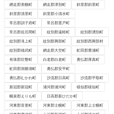
網走郡美幌町
網走郡津別町
斜里郡斜里町
斜里郡清里町
斜里郡小清水町
常呂郡訓子府町
常呂郡置戸町
常呂郡佐呂間町
紋別郡遠軽町
紋別郡湧別町
紋別郡滝上町
紋別郡興部町
紋別郡西興部村
紋別郡雄武町
網走郡大空町
虻田郡豊浦町
有珠郡壮瞥町
白老郡白老町
勇払郡厚真町
虻田郡洞爺湖町
勇払郡安平町
勇払郡むかわ町
沙流郡日高町
沙流郡平取町
新冠郡新冠町
浦河郡浦河町
様似郡様似町
幌泉郡えりも町
日高郡新ひだか町
河東郡音更町
河東郡士幌町
河東郡上士幌町