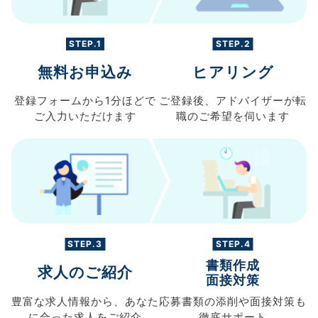
STEP.1
STEP.2
無料お申込み
ヒアリング
登録フォームから
1分ほどで
ご登録後、
アドバイザーが転
ご入力
いただけます
職の
ご希望を伺います
STEP.3
STEP.4
書類作成
求人のご紹介
面接対策
豊富な求人情報から、
あなた
応募書類の
添削や面接対策も
に合った求人を
ご紹介
徹底サポート