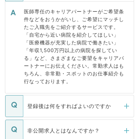
医師専任のキャリアパートナーがご希望条
件などをおうかがいし、ご希望にマッチし
たご入職先をご紹介するサービスです。
「自宅から近い病院を紹介してほしい」
「医療機器が充実した病院で働きたい」
「年収1,500万円以上の病院を探してい
る」など、さまざまなご要望をキャリアパ
ートナーにお伝えください。常勤求人はも
ちろん、非常勤・スポットのお仕事紹介も
行なっております。
登録後は何をすればよいのですか
ご登録いただきましたら、弊社担当者がご
登録内容を確認し、その後メールもしくは
非公開求人とはなんですか？
お電話にて次のステップのご案内をいたし