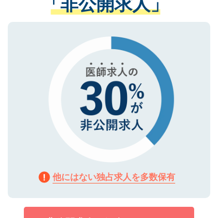
「非公開求人」
させていただきます。すぐにご転職をされ
る、プライバシーマークを取得済みです。
ない方には、長期的なサポートが可能です
ご登録いただいた個人情報は、SSL（デー
ので、まずはご登録ください。
タ暗号化）によって保護されていますの
で、機密保持に関してもご安心ください。
他にはない独占求人を多数保有