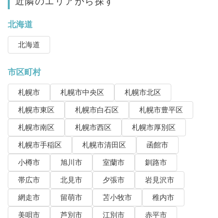
近隣のエリアから探す
北海道
北海道
市区町村
札幌市
札幌市中央区
札幌市北区
札幌市東区
札幌市白石区
札幌市豊平区
札幌市南区
札幌市西区
札幌市厚別区
札幌市手稲区
札幌市清田区
函館市
小樽市
旭川市
室蘭市
釧路市
帯広市
北見市
夕張市
岩見沢市
網走市
留萌市
苫小牧市
稚内市
美唄市
芦別市
江別市
赤平市