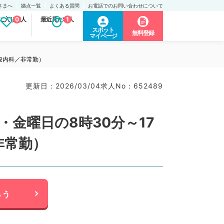
さまへ
拠点一覧
よくある質問
お電話でのお問い合わせについて
に入り求人
0
最近見た求人
1
スポット
無料登録
マイページ
般内科／非常勤）
更新日 : 2026/03/04
求人No : 652489
金曜日の8時30分～17
非常勤）
らう