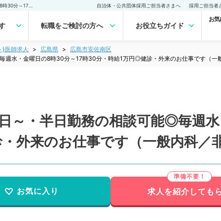
【広島県／広島市】週1曜日～・半日勤務の相談可能◎毎週水・金曜日の8時30分～17時30分・時給1万円◎健診・外来のお仕事です（一般内科／非常勤）非常勤(アルバイト)の求人｜医師の求人・転職・アルバイトは【マイナビDOCTOR】
自治体・公共団体採用ご担当者さまへ
採用ご担当者
お気
す
転職をご検討の方へ
お役立ちガイド
ト)医師求人
広島県
広島市安佐南区
毎週水・金曜日の8時30分～17時30分・時給1万円◎健診・外来のお仕事です（一
日～・半日勤務の相談可能◎毎週水・
診・外来のお仕事です（一般内科／
お気に入り
求人を紹介しても