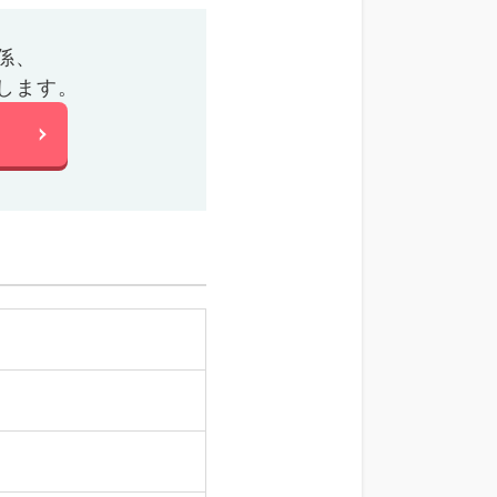
係、
します。