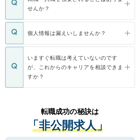
い。
けない「非公開求人」です。非公開求人は
せんか？
下記の理由によって、一般には公開してい
ません。
転職・入職を強要することは一切ありませ
ん。また、仮に応募先から内定をいただい
個人情報は漏えいしませんか？
■応募殺到を避けるため 人気のある医療機
たとしても、ご本人が納得しない限り、内
関を公にしてしまうと、応募が殺到する場
定を承諾する必要はありません。内定先へ
個人情報が漏えいすることはありませんの
合があります。 選考を効率よく行うため
の辞退の連絡はキャリアパートナーが行い
で、ご安心ください。当サイトからの登録
いますぐ転職は考えていないのです
に、医療機関が求める条件に合った人材の
ますので、ご安心ください。
などで収集したご登録者様の個人情報は、
が、これからのキャリアを相談できま
みを人材紹介会社に依頼するケースが増え
ご本人のキャリアアップおよび転職活動の
ています。
すか？
支援を目的に使用いたします。お預かりし
ているすべての個人データはご本人の許可
お気軽にご相談ください。先生専任のキャ
なく、医療機関側に開示したり、第三者に
リアパートナーが将来のご希望などをおう
提供することは一切ありません。また弊社
かがいして、現在の医療機関の状況や紹介
転職成功の秘訣は
は、個人情報の取り扱いについての厳密な
経験をまじえながら、適切なアドバイスを
管理基準を満たした事業者のみに付与され
「非公開求人」
させていただきます。すぐにご転職をされ
る、プライバシーマークを取得済みです。
ない方には、長期的なサポートが可能です
ご登録いただいた個人情報は、SSL（デー
ので、まずはご登録ください。