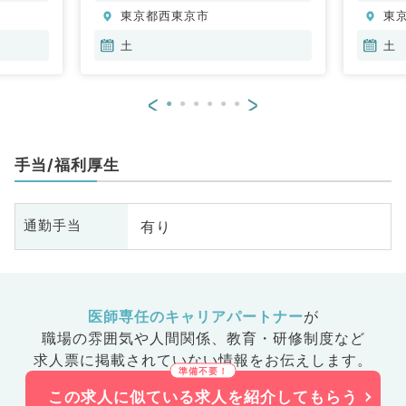
東京都西東京市
東
土
土
<
>
手当/福利厚生
有り
通勤手当
医師専任のキャリアパートナー
が
職場の雰囲気や人間関係、
教育・研修制度など
求人票に掲載されていない情報をお伝えします。
この求人に似ている求人を紹介してもらう