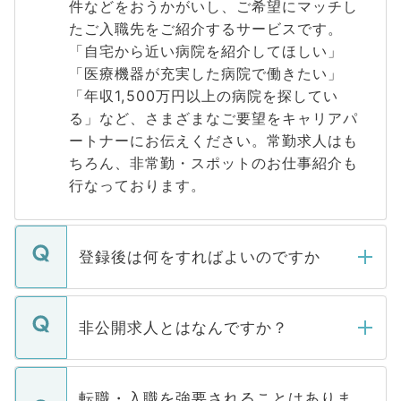
件などをおうかがいし、ご希望にマッチし
たご入職先をご紹介するサービスです。
「自宅から近い病院を紹介してほしい」
「医療機器が充実した病院で働きたい」
「年収1,500万円以上の病院を探してい
る」など、さまざまなご要望をキャリアパ
ートナーにお伝えください。常勤求人はも
ちろん、非常勤・スポットのお仕事紹介も
行なっております。
登録後は何をすればよいのですか
ご登録いただきましたら、弊社担当者がご
登録内容を確認し、その後メールもしくは
非公開求人とはなんですか？
お電話にて次のステップのご案内をいたし
ます。通常、5営業日以内にはご連絡をせて
マイナビDOCTORで取り扱っている求人の
いただきますので、しばらくお待ちくださ
うち約3割は、Webサイトからご覧いただ
転職・入職を強要されることはありま