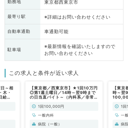
東京都西東京市
勤務地
※詳細はお問い合わせください
最寄り駅
車通勤可能
自動車通勤
※最新情報を確認いたしますので
駐車場
お問い合わせください
この求人と条件が近い求人
曜日～相
【東京都／西東京市】★1回10万円
【東京都
・木・
◎第1週土曜日／14時～翌9時まで
時～翌
日給
の日当直バイト～（内科系／非常
100,
／訪問診療
勤）
1回100,000円
1回
一般内科
一
病院（一般）
病