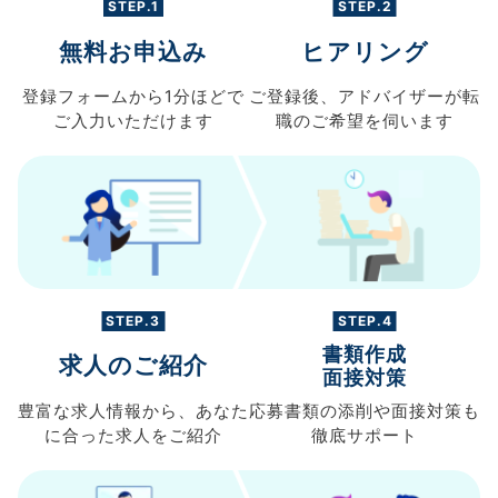
STEP.1
STEP.2
無料お申込み
ヒアリング
登録フォームから
1分ほどで
ご登録後、
アドバイザーが転
ご入力
いただけます
職の
ご希望を伺います
STEP.3
STEP.4
書類作成
求人のご紹介
面接対策
豊富な求人情報から、
あなた
応募書類の
添削や面接対策も
に合った求人を
ご紹介
徹底サポート