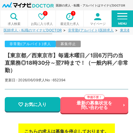
医師の求人・転職・アルバイトはマイナビDOCTOR
0
1
MENU
お気に入り求人
最近見た求人
マイページ
求人検索
医師求人・転職のマイナビDOCTOR
非常勤(アルバイト)医師求人
東京都
非常勤(アルバイト)求人
募集停止
【東京都／西東京市】毎週木曜日／1回6万円の当
直業務◎18時30分～翌7時まで！（一般内科／非常
勤）
更新日 : 2026/06/09
求人No : 652394
最新の募集状況を
お気に入り
問い合わせる
こちらの求人は募集を停止しております。