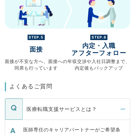
STEP.5
STEP.6
内定・入職
面接
アフターフォロー
面接が不安な方へ、
面接への
年収交渉や
入社日調整まで、
同席も
行っています
内定後もバックアップ
よくあるご質問
医療転職支援サービスとは？
医師専任のキャリアパートナーがご希望条