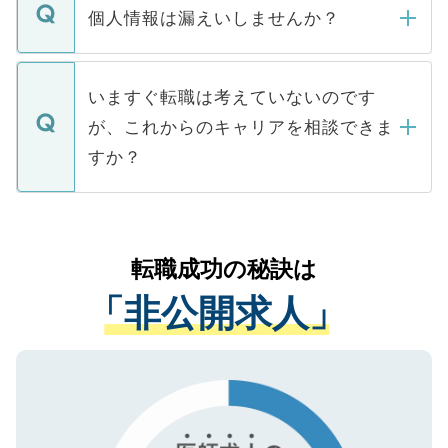
ん。また、仮に応募先から内定をいただい
個人情報は漏えいしませんか？
■応募殺到を避けるため 人気のある医療機
たとしても、ご本人が納得しない限り、内
関を公にしてしまうと、応募が殺到する場
定を承諾する必要はありません。内定先へ
個人情報が漏えいすることはありませんの
合があります。 選考を効率よく行うため
の辞退の連絡はキャリアパートナーが行い
で、ご安心ください。当サイトからの登録
いますぐ転職は考えていないのです
に、医療機関が求める条件に合った人材の
ますので、ご安心ください。
などで収集したご登録者様の個人情報は、
が、これからのキャリアを相談できま
みを人材紹介会社に依頼するケースが増え
ご本人のキャリアアップおよび転職活動の
ています。
すか？
支援を目的に使用いたします。お預かりし
ているすべての個人データはご本人の許可
お気軽にご相談ください。先生専任のキャ
なく、医療機関側に開示したり、第三者に
リアパートナーが将来のご希望などをおう
提供することは一切ありません。また弊社
かがいして、現在の医療機関の状況や紹介
転職成功の秘訣は
は、個人情報の取り扱いについての厳密な
経験をまじえながら、適切なアドバイスを
管理基準を満たした事業者のみに付与され
「非公開求人」
させていただきます。すぐにご転職をされ
る、プライバシーマークを取得済みです。
ない方には、長期的なサポートが可能です
ご登録いただいた個人情報は、SSL（デー
ので、まずはご登録ください。
タ暗号化）によって保護されていますの
で、機密保持に関してもご安心ください。