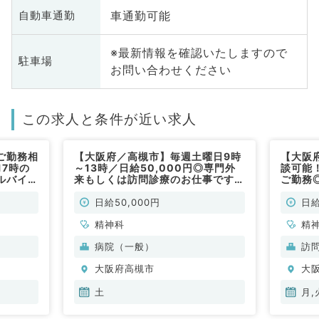
車通勤可能
自動車通勤
※最新情報を確認いたしますので
駐車場
お問い合わせください
この求人と条件が近い求人
ご勤務相
【大阪府／高槻市】毎週土曜日9時
【大阪
17時の
～13時／日給50,000円◎専門外
談可能！
ルバイト
来もしくは訪問診療のお仕事です
ご勤務
（精神科
（精神科／非常勤）
♪1回7
／非常
日給50,000円
日給
精神科
精
病院（一般）
訪
大阪府高槻市
大
土
月,