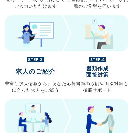
ご入力
いただけます
職の
ご希望を伺います
STEP.3
STEP.4
書類作成
求人のご紹介
面接対策
豊富な求人情報から、
あなた
応募書類の
添削や面接対策も
に合った求人を
ご紹介
徹底サポート