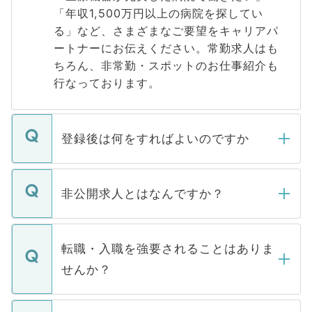
「年収1,500万円以上の病院を探してい
る」など、さまざまなご要望をキャリアパ
ートナーにお伝えください。常勤求人はも
ちろん、非常勤・スポットのお仕事紹介も
行なっております。
登録後は何をすればよいのですか
ご登録いただきましたら、弊社担当者がご
登録内容を確認し、その後メールもしくは
非公開求人とはなんですか？
お電話にて次のステップのご案内をいたし
ます。通常、5営業日以内にはご連絡をせて
マイナビDOCTORで取り扱っている求人の
いただきますので、しばらくお待ちくださ
うち約3割は、Webサイトからご覧いただ
転職・入職を強要されることはありま
い。
けない「非公開求人」です。非公開求人は
せんか？
下記の理由によって、一般には公開してい
ません。
転職・入職を強要することは一切ありませ