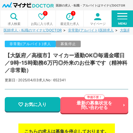
医師の求人・転職・アルバイトはマイナビDOCTOR
0
1
MENU
お気に入り求人
最近見た求人
マイページ
求人検索
医師求人・転職のマイナビDOCTOR
非常勤(アルバイト)医師求人
大阪府
非常勤(アルバイト)求人
募集停止
【大阪府／高槻市】マイカー通勤OK◎毎週金曜日
／9時-15時勤務6万円◎外来のお仕事です（精神科
／非常勤）
更新日 : 2025/04/03
求人No : 652341
最新の募集状況を
お気に入り
問い合わせる
こちらの求人は募集を停止しております。