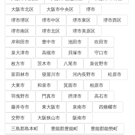
大阪市北区
大阪市中央区
堺市
堺市堺区
堺市中区
堺市東区
堺市西区
堺市南区
堺市北区
堺市美原区
岸和田市
豊中市
池田市
吹田市
泉大津市
高槻市
貝塚市
守口市
枚方市
茨木市
八尾市
泉佐野市
富田林市
寝屋川市
河内長野市
松原市
大東市
和泉市
箕面市
柏原市
羽曳野市
門真市
摂津市
高石市
藤井寺市
東大阪市
泉南市
四條畷市
交野市
大阪狭山市
阪南市
三島郡島本町
豊能郡豊能町
豊能郡能勢町