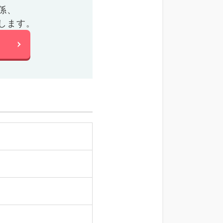
係、
します。