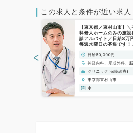
この求人と条件が近い求人
東村山市】◇毎
【東京都／東村山市】＼
～17時勤務、
料老人ホームのみの施設
◇一般内科（一
診アルバイト／日給8万
常勤）
毎週水曜日の募集です！
護師同行あり◎後期研修
<
00円
日給80,000円
の先生やセカンドキャリ
をお考えの先生にもお勧
神経内科、形成外科、
です！（内科系・外科系
経外科、呼吸器外科、
般）
クリニック(保険診療)
非常勤）
科、緩和ケア科、一般
村山市
東京都東村山市
科、循環器内科、呼吸
科、消化器内科、内分
水
代謝内科、腎臓内科、
内科、血液内科、外科
般、一般外科、消化器
科、総合診療科、救急
ＩＣＵ、膠原病科