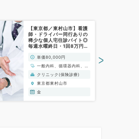
【東京都／東村山市】看護
師・ドライバー同行ありの
稀少な個人宅往診バイト◎
毎週水曜終日・1回8万円
（内科系／非常勤）
>
単価80,000円
一般内科、循環器内科、呼
吸器内科、消化器内科、腎
クリニック(保険診療)
臓内科、老年内科
東京都東村山市
金