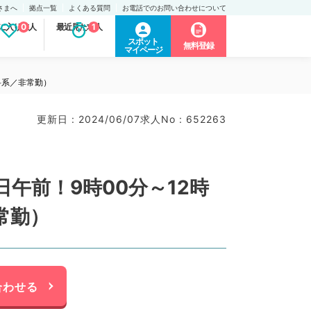
さまへ
拠点一覧
よくある質問
お電話でのお問い合わせについて
に入り求人
0
最近見た求人
1
スポット
無料登録
マイページ
科系／非常勤）
更新日 : 2024/06/07
求人No : 652263
午前！9時00分～12時
常勤）
合わせる