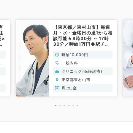
有
【東京都／東村山市】毎週
往
月・水・金曜日の週1から相
円×
談可能★8時30分 ～ 17時
看
30分／時給1万円◆駅チカ
中
クリニックでの内科外来の
時給10,000円
ア
お仕事です！（一般内科／
め
非常勤）
脳神
一般内科
／
麻酔
クリニック(保険診療)
内
東京都東村山市
器内
泌・
月,水,金
老年
系全
外
科・