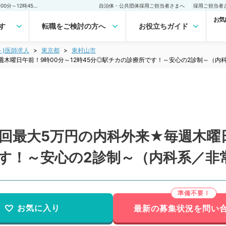
【東京都／東村山市】★1回最大5万円の内科外来★毎週木曜日午前！9時00分～12時45分◎駅チカの診療所です！～安心の2診制～（内科系／非常勤）非常勤(アルバイト)の求人｜医師の求人・転職・アルバイトは【マイナビDOCTOR】
自治体・公共団体採用ご担当者さまへ
採用ご担当者
お気
す
転職をご検討の方へ
お役立ちガイド
ト)医師求人
東京都
東村山市
週木曜日午前！9時00分～12時45分◎駅チカの診療所です！～安心の2診制～（内
回最大5万円の内科外来★毎週木曜日
です！～安心の2診制～（内科系／非
お気に入り
最新の募集状況を問い