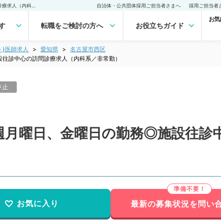
【愛知県／名古屋市】毎週月曜日、金曜日の勤務◎施設往診中心の訪問診療求人（内科系／非常勤）非常勤(アルバイト)の求人｜医師の求人・転職・アルバイトは【マイナビDOCTOR】
自治体・公共団体採用ご担当者さまへ
採用ご担当者
お気
す
転職をご検討の方へ
お役立ちガイド
ト)医師求人
愛知県
名古屋市西区
設往診中心の訪問診療求人（内科系／非常勤）
停止
週月曜日、金曜日の勤務◎施設往診
お気に入り
最新の募集状況を問い