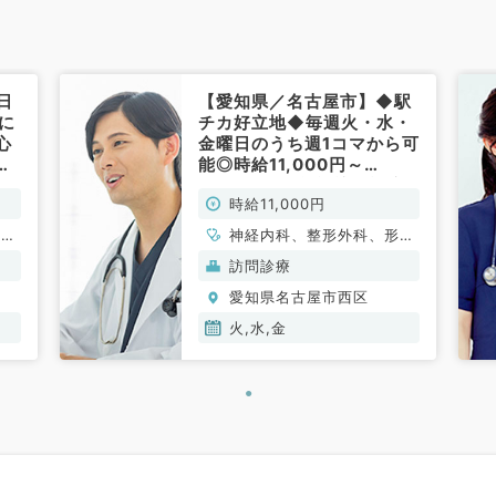
日
【愛知県／名古屋市】◆駅
に
チカ好立地◆毎週火・水・
心
金曜日のうち週1コマから可
／
能◎時給11,000円～
13,000円★施設訪問診療
時給11,000円
のお仕事です！（内科系・
外科系／非常勤）
、呼
神経内科、整形外科、形成
、科
外科、脳神経外科、呼吸器
訪問診療
外科、心臓血管外科、泌尿
愛知県名古屋市西区
器科、一般内科、循環器内
科、呼吸器内科、消化器内
火,水,金
科、内分泌・代謝内科、腎
臓内科、老年内科、血液内
科、外科系全般、一般外
科、消化器外科、乳腺外
科、膠原病科、大腸・肛門
外科