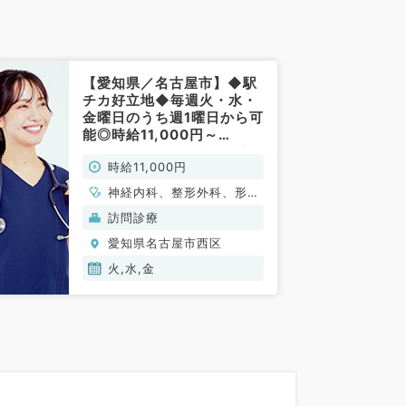
【愛知県／名古屋市】◆駅
チカ好立地◆毎週火・水・
金曜日のうち週1曜日から可
能◎時給11,000円～
13,000円★施設訪問診療
時給11,000円
のお仕事です！（内科系・
外科系／非常勤）
神経内科、整形外科、形成
外科、脳神経外科、呼吸器
訪問診療
外科、心臓血管外科、泌尿
愛知県名古屋市西区
器科、一般内科、循環器内
科、呼吸器内科、消化器内
火,水,金
科、内分泌・代謝内科、腎
臓内科、老年内科、血液内
科、外科系全般、一般外
科、消化器外科、乳腺外
科、膠原病科、大腸・肛門
外科