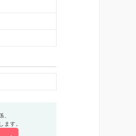
係、
します。