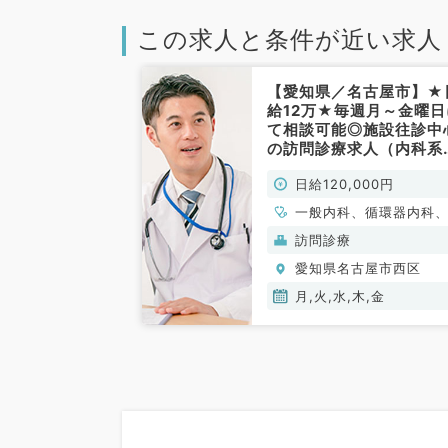
この求人と条件が近い求人
【愛知県／名古屋市】★
給12万★毎週月～金曜日
て相談可能◎施設往診中
の訪問診療求人（内科系
非常勤）
日給120,000円
一般内科、循環器内科
吸器内科、消化器内科
訪問診療
目不問
愛知県名古屋市西区
月,火,水,木,金