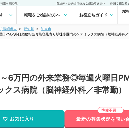
【愛知県／知立市】日給5～6万円の外来業務◎毎週火曜日PM／終日勤務相談可能◎最寄り駅徒歩圏内のケアミックス病院（脳神経外科／非常勤）非常勤(アルバイト)の求人｜医師の求人・転職・アルバイトは【マイナビDOCTOR】
自治体・公共団体採用ご担当者さまへ
採用ご担当者
お気
す
転職をご検討の方へ
お役立ちガイド
ト)医師求人
愛知県
知立市
曜日PM／終日勤務相談可能◎最寄り駅徒歩圏内のケアミックス病院（脳神経外科／
5～6万円の外来業務◎毎週火曜日P
ックス病院（脳神経外科／非常勤）
お気に入り
最新の募集状況を問い