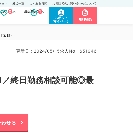
さまへ
拠点一覧
よくある質問
お電話でのお問い合わせについて
に入り求人
0
最近見た求人
1
スポット
無料登録
マイページ
非常勤）
更新日 : 2024/05/15
求人No : 651946
M／終日勤務相談可能◎最
合わせる