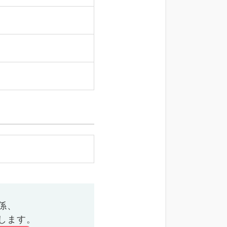
係、
します。