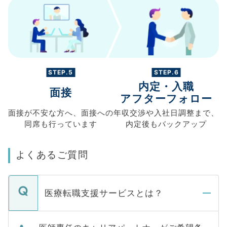
STEP.5
STEP.6
内定・入職
面接
アフターフォロー
面接が不安な方へ、
面接への
年収交渉や
入社日調整まで、
同席も
行っています
内定後もバックアップ
よくあるご質問
医療転職支援サービスとは？