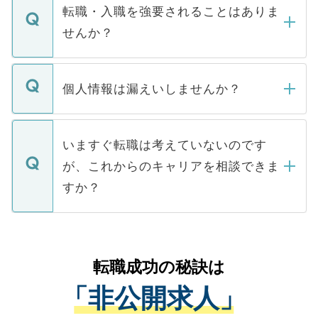
いただきますので、しばらくお待ちくださ
うち約3割は、Webサイトからご覧いただ
転職・入職を強要されることはありま
い。
けない「非公開求人」です。非公開求人は
せんか？
下記の理由によって、一般には公開してい
ません。
転職・入職を強要することは一切ありませ
ん。また、仮に応募先から内定をいただい
個人情報は漏えいしませんか？
■応募殺到を避けるため 人気のある医療機
たとしても、ご本人が納得しない限り、内
関を公にしてしまうと、応募が殺到する場
定を承諾する必要はありません。内定先へ
個人情報が漏えいすることはありませんの
合があります。 選考を効率よく行うため
の辞退の連絡はキャリアパートナーが行い
で、ご安心ください。当サイトからの登録
いますぐ転職は考えていないのです
に、医療機関が求める条件に合った人材の
ますので、ご安心ください。
などで収集したご登録者様の個人情報は、
が、これからのキャリアを相談できま
みを人材紹介会社に依頼するケースが増え
ご本人のキャリアアップおよび転職活動の
ています。
すか？
支援を目的に使用いたします。お預かりし
ているすべての個人データはご本人の許可
お気軽にご相談ください。先生専任のキャ
なく、医療機関側に開示したり、第三者に
リアパートナーが将来のご希望などをおう
提供することは一切ありません。また弊社
かがいして、現在の医療機関の状況や紹介
転職成功の秘訣は
は、個人情報の取り扱いについての厳密な
経験をまじえながら、適切なアドバイスを
管理基準を満たした事業者のみに付与され
「非公開求人」
させていただきます。すぐにご転職をされ
る、プライバシーマークを取得済みです。
ない方には、長期的なサポートが可能です