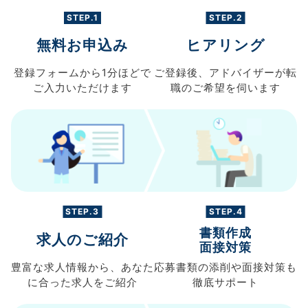
STEP.1
STEP.2
無料お申込み
ヒアリング
登録フォームから
1分ほどで
ご登録後、
アドバイザーが転
ご入力
いただけます
職の
ご希望を伺います
STEP.3
STEP.4
書類作成
求人のご紹介
面接対策
豊富な求人情報から、
あなた
応募書類の
添削や面接対策も
に合った求人を
ご紹介
徹底サポート