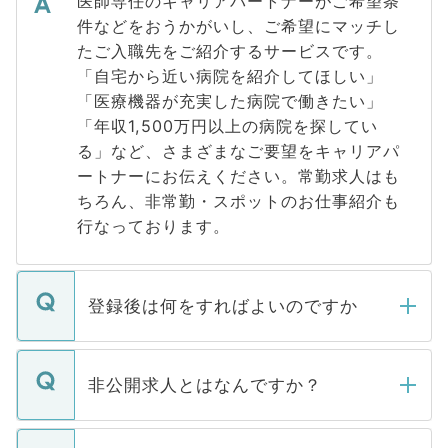
医師専任のキャリアパートナーがご希望条
件などをおうかがいし、ご希望にマッチし
たご入職先をご紹介するサービスです。
「自宅から近い病院を紹介してほしい」
「医療機器が充実した病院で働きたい」
「年収1,500万円以上の病院を探してい
る」など、さまざまなご要望をキャリアパ
ートナーにお伝えください。常勤求人はも
ちろん、非常勤・スポットのお仕事紹介も
行なっております。
登録後は何をすればよいのですか
ご登録いただきましたら、弊社担当者がご
登録内容を確認し、その後メールもしくは
非公開求人とはなんですか？
お電話にて次のステップのご案内をいたし
ます。通常、5営業日以内にはご連絡をせて
マイナビDOCTORで取り扱っている求人の