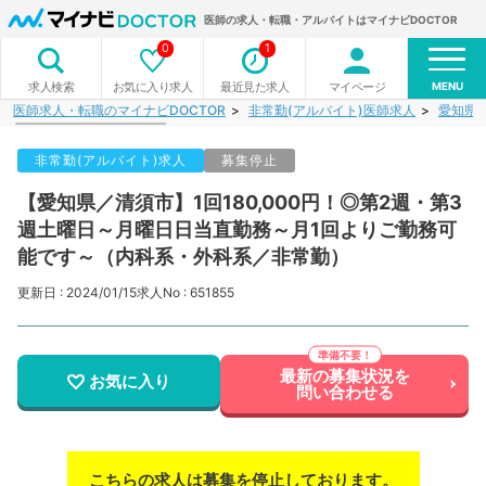
医師の求人・転職・アルバイトはマイナビDOCTOR
0
1
MENU
お気に入り求人
最近見た求人
マイページ
求人検索
医師求人・転職のマイナビDOCTOR
非常勤(アルバイト)医師求人
愛知県
非常勤(アルバイト)求人
募集停止
【愛知県／清須市】1回180,000円！◎第2週・第3
週土曜日～月曜日日当直勤務～月1回よりご勤務可
能です～（内科系・外科系／非常勤）
更新日 : 2024/01/15
求人No : 651855
最新の募集状況を
お気に入り
問い合わせる
こちらの求人は募集を停止しております。