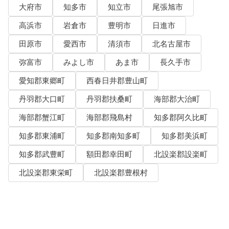
大府市
知多市
知立市
尾張旭市
高浜市
岩倉市
豊明市
日進市
田原市
愛西市
清須市
北名古屋市
弥富市
みよし市
あま市
長久手市
愛知郡東郷町
西春日井郡豊山町
丹羽郡大口町
丹羽郡扶桑町
海部郡大治町
海部郡蟹江町
海部郡飛島村
知多郡阿久比町
知多郡東浦町
知多郡南知多町
知多郡美浜町
知多郡武豊町
額田郡幸田町
北設楽郡設楽町
北設楽郡東栄町
北設楽郡豊根村