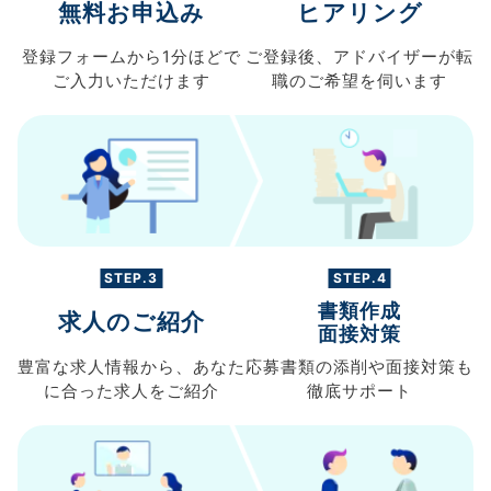
無料お申込み
ヒアリング
登録フォームから
1分ほどで
ご登録後、
アドバイザーが転
ご入力
いただけます
職の
ご希望を伺います
STEP.3
STEP.4
書類作成
求人のご紹介
面接対策
豊富な求人情報から、
あなた
応募書類の
添削や面接対策も
に合った求人を
ご紹介
徹底サポート