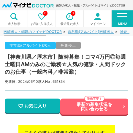
医師の求人・転職・アルバイトはマイナビDOCTOR
0
1
MENU
お気に入り求人
最近見た求人
マイページ
求人検索
医師求人・転職のマイナビDOCTOR
非常勤(アルバイト)医師求人
神奈川
非常勤(アルバイト)求人
募集停止
【神奈川県／厚木市】随時募集！コマ4万円◎毎週
土曜日AMのみのご勤務☆人気の健診・人間ドック
のお仕事（一般内科／非常勤）
更新日 : 2024/06/10
求人No : 651854
最新の募集状況を
お気に入り
問い合わせる
こちらの求人は募集を停止しております。