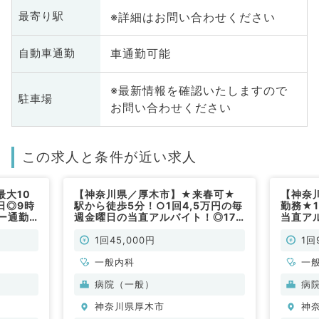
※詳細はお問い合わせください
最寄り駅
車通勤可能
自動車通勤
※最新情報を確認いたしますので
駐車場
お問い合わせください
この求人と条件が近い求人
最大10
【神奈川県／厚木市】★来春可★
【神奈
日◎9時
駅から徒歩5分！○1回4,5万円の毎
勤務★
ー通勤
週金曜日の当直アルバイト！◎17
当直ア
時～8時30分■明け時間調整可能
分！（
（内科系／非常勤）
1回45,000円
1回
一般内科
一
科
病院（一般）
病
科
神奈川県厚木市
神