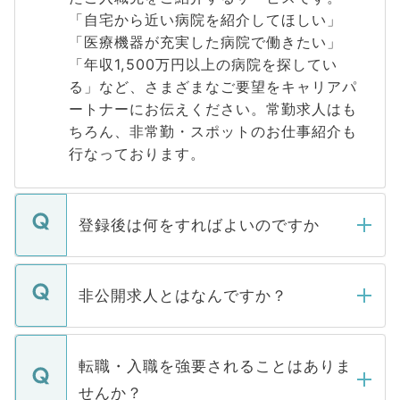
「自宅から近い病院を紹介してほしい」
「医療機器が充実した病院で働きたい」
「年収1,500万円以上の病院を探してい
る」など、さまざまなご要望をキャリアパ
ートナーにお伝えください。常勤求人はも
ちろん、非常勤・スポットのお仕事紹介も
行なっております。
登録後は何をすればよいのですか
ご登録いただきましたら、弊社担当者がご
登録内容を確認し、その後メールもしくは
非公開求人とはなんですか？
お電話にて次のステップのご案内をいたし
ます。通常、5営業日以内にはご連絡をせて
マイナビDOCTORで取り扱っている求人の
いただきますので、しばらくお待ちくださ
うち約3割は、Webサイトからご覧いただ
転職・入職を強要されることはありま
い。
けない「非公開求人」です。非公開求人は
せんか？