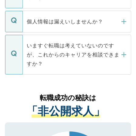
下記の理由によって、一般には公開してい
ません。
転職・入職を強要することは一切ありませ
ん。また、仮に応募先から内定をいただい
個人情報は漏えいしませんか？
■応募殺到を避けるため 人気のある医療機
たとしても、ご本人が納得しない限り、内
関を公にしてしまうと、応募が殺到する場
定を承諾する必要はありません。内定先へ
個人情報が漏えいすることはありませんの
合があります。 選考を効率よく行うため
の辞退の連絡はキャリアパートナーが行い
で、ご安心ください。当サイトからの登録
いますぐ転職は考えていないのです
に、医療機関が求める条件に合った人材の
ますので、ご安心ください。
などで収集したご登録者様の個人情報は、
が、これからのキャリアを相談できま
みを人材紹介会社に依頼するケースが増え
ご本人のキャリアアップおよび転職活動の
ています。
すか？
支援を目的に使用いたします。お預かりし
ているすべての個人データはご本人の許可
お気軽にご相談ください。先生専任のキャ
なく、医療機関側に開示したり、第三者に
リアパートナーが将来のご希望などをおう
提供することは一切ありません。また弊社
かがいして、現在の医療機関の状況や紹介
転職成功の秘訣は
は、個人情報の取り扱いについての厳密な
経験をまじえながら、適切なアドバイスを
管理基準を満たした事業者のみに付与され
「非公開求人」
させていただきます。すぐにご転職をされ
る、プライバシーマークを取得済みです。
ない方には、長期的なサポートが可能です
ご登録いただいた個人情報は、SSL（デー
ので、まずはご登録ください。
タ暗号化）によって保護されていますの
で、機密保持に関してもご安心ください。