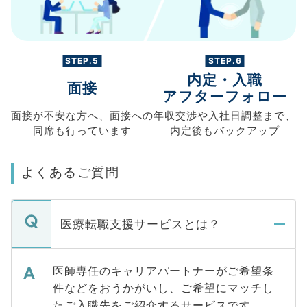
STEP.5
STEP.6
内定・入職
面接
アフターフォロー
面接が不安な方へ、
面接への
年収交渉や
入社日調整まで、
同席も
行っています
内定後もバックアップ
よくあるご質問
医療転職支援サービスとは？
医師専任のキャリアパートナーがご希望条
件などをおうかがいし、ご希望にマッチし
たご入職先をご紹介するサービスです。