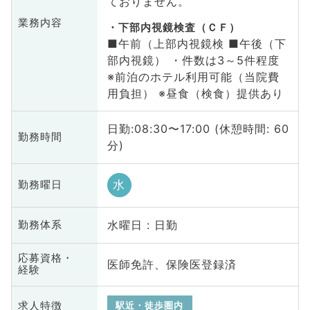
ておりません。
業務内容
下部内視鏡検査（ＣＦ）
■午前（上部内視鏡検 ■午後（下
部内視鏡） ・件数は3～5件程度
※前泊のホテル利用可能（当院費
用負担） ※昼食（検食）提供あり
日勤:08:30〜17:00 (休憩時間: 60
勤務時間
分)
水
勤務曜日
水曜日 : 日勤
勤務体系
応募資格・
医師免許、保険医登録済
経験
求人特徴
駅近・徒歩圏内