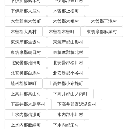
下伊那郡喬木村
下伊那郡豊丘村
下伊那郡大鹿村
木曽郡上松町
木曽郡南木曽町
木曽郡木祖村
木曽郡王滝村
木曽郡大桑村
木曽郡木曽町
東筑摩郡麻績村
東筑摩郡生坂村
東筑摩郡山形村
東筑摩郡朝日村
東筑摩郡筑北村
北安曇郡池田町
北安曇郡松川村
北安曇郡白馬村
北安曇郡小谷村
埴科郡坂城町
上高井郡小布施町
上高井郡高山村
下高井郡山ノ内町
下高井郡木島平村
下高井郡野沢温泉村
上水内郡信濃町
上水内郡小川村
上水内郡飯綱町
下水内郡栄村