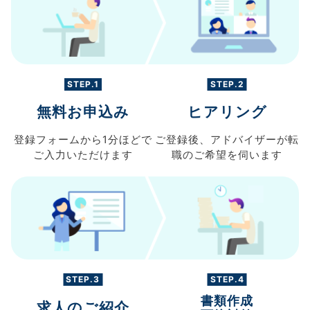
STEP.1
STEP.2
無料お申込み
ヒアリング
登録フォームから
1分ほどで
ご登録後、
アドバイザーが転
ご入力
いただけます
職の
ご希望を伺います
STEP.3
STEP.4
書類作成
求人のご紹介