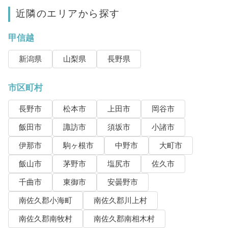
近隣のエリアから探す
甲信越
新潟県
山梨県
長野県
市区町村
長野市
松本市
上田市
岡谷市
飯田市
諏訪市
須坂市
小諸市
伊那市
駒ヶ根市
中野市
大町市
飯山市
茅野市
塩尻市
佐久市
千曲市
東御市
安曇野市
南佐久郡小海町
南佐久郡川上村
南佐久郡南牧村
南佐久郡南相木村