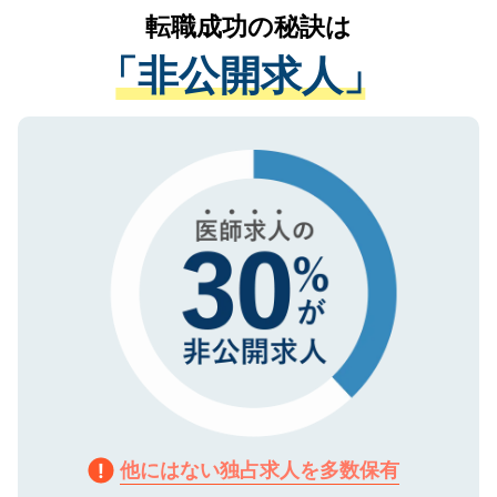
かがいして、現在の医療機関の状況や紹介
転職成功の秘訣は
は、個人情報の取り扱いについての厳密な
経験をまじえながら、適切なアドバイスを
管理基準を満たした事業者のみに付与され
「非公開求人」
させていただきます。すぐにご転職をされ
る、プライバシーマークを取得済みです。
ない方には、長期的なサポートが可能です
ご登録いただいた個人情報は、SSL（デー
ので、まずはご登録ください。
タ暗号化）によって保護されていますの
で、機密保持に関してもご安心ください。
他にはない独占求人を多数保有