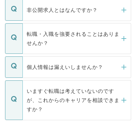
ご登録いただきましたら、弊社担当者がご
登録内容を確認し、その後メールもしくは
非公開求人とはなんですか？
お電話にて次のステップのご案内をいたし
ます。通常、5営業日以内にはご連絡をせて
マイナビDOCTORで取り扱っている求人の
いただきますので、しばらくお待ちくださ
うち約3割は、Webサイトからご覧いただ
転職・入職を強要されることはありま
い。
けない「非公開求人」です。非公開求人は
せんか？
下記の理由によって、一般には公開してい
ません。
転職・入職を強要することは一切ありませ
ん。また、仮に応募先から内定をいただい
個人情報は漏えいしませんか？
■応募殺到を避けるため 人気のある医療機
たとしても、ご本人が納得しない限り、内
関を公にしてしまうと、応募が殺到する場
定を承諾する必要はありません。内定先へ
個人情報が漏えいすることはありませんの
合があります。 選考を効率よく行うため
の辞退の連絡はキャリアパートナーが行い
で、ご安心ください。当サイトからの登録
いますぐ転職は考えていないのです
に、医療機関が求める条件に合った人材の
ますので、ご安心ください。
などで収集したご登録者様の個人情報は、
が、これからのキャリアを相談できま
みを人材紹介会社に依頼するケースが増え
ご本人のキャリアアップおよび転職活動の
ています。
すか？
支援を目的に使用いたします。お預かりし
ているすべての個人データはご本人の許可
お気軽にご相談ください。先生専任のキャ
なく、医療機関側に開示したり、第三者に
リアパートナーが将来のご希望などをおう
提供することは一切ありません。また弊社