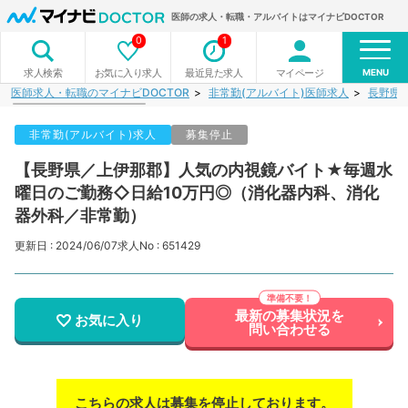
医師の求人・転職・アルバイトはマイナビDOCTOR
0
1
MENU
お気に入り求人
最近見た求人
マイページ
求人検索
医師求人・転職のマイナビDOCTOR
非常勤(アルバイト)医師求人
長野県
非常勤(アルバイト)求人
募集停止
【長野県／上伊那郡】人気の内視鏡バイト★毎週水
曜日のご勤務◇日給10万円◎（消化器内科、消化
器外科／非常勤）
更新日 : 2024/06/07
求人No : 651429
最新の募集状況を
お気に入り
問い合わせる
こちらの求人は募集を停止しております。