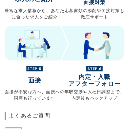
面接対策
豊富な求人情報から、
あなた
応募書類の
添削や面接対策も
に合った求人を
ご紹介
徹底サポート
STEP.5
STEP.6
内定・入職
面接
アフターフォロー
面接が不安な方へ、
面接への
年収交渉や
入社日調整まで、
同席も
行っています
内定後もバックアップ
よくあるご質問