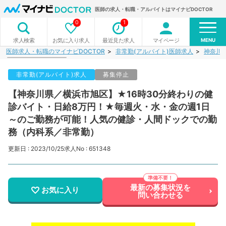
医師の求人・転職・アルバイトはマイナビDOCTOR
0
1
MENU
お気に入り求人
最近見た求人
マイページ
求人検索
医師求人・転職のマイナビDOCTOR
非常勤(アルバイト)医師求人
神奈川
非常勤(アルバイト)求人
募集停止
【神奈川県／横浜市旭区】★16時30分終わりの健
診バイト・日給8万円！★毎週火・水・金の週1日
～のご勤務が可能！人気の健診・人間ドックでの勤
務（内科系／非常勤）
更新日 : 2023/10/25
求人No : 651348
最新の募集状況を
お気に入り
問い合わせる