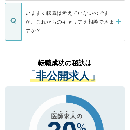
関を公にしてしまうと、応募が殺到する場
定を承諾する必要はありません。内定先へ
個人情報が漏えいすることはありませんの
合があります。 選考を効率よく行うため
の辞退の連絡はキャリアパートナーが行い
で、ご安心ください。当サイトからの登録
いますぐ転職は考えていないのです
に、医療機関が求める条件に合った人材の
ますので、ご安心ください。
などで収集したご登録者様の個人情報は、
が、これからのキャリアを相談できま
みを人材紹介会社に依頼するケースが増え
ご本人のキャリアアップおよび転職活動の
ています。
すか？
支援を目的に使用いたします。お預かりし
ているすべての個人データはご本人の許可
お気軽にご相談ください。先生専任のキャ
なく、医療機関側に開示したり、第三者に
リアパートナーが将来のご希望などをおう
提供することは一切ありません。また弊社
かがいして、現在の医療機関の状況や紹介
転職成功の秘訣は
は、個人情報の取り扱いについての厳密な
経験をまじえながら、適切なアドバイスを
管理基準を満たした事業者のみに付与され
「非公開求人」
させていただきます。すぐにご転職をされ
る、プライバシーマークを取得済みです。
ない方には、長期的なサポートが可能です
ご登録いただいた個人情報は、SSL（デー
ので、まずはご登録ください。
タ暗号化）によって保護されていますの
で、機密保持に関してもご安心ください。