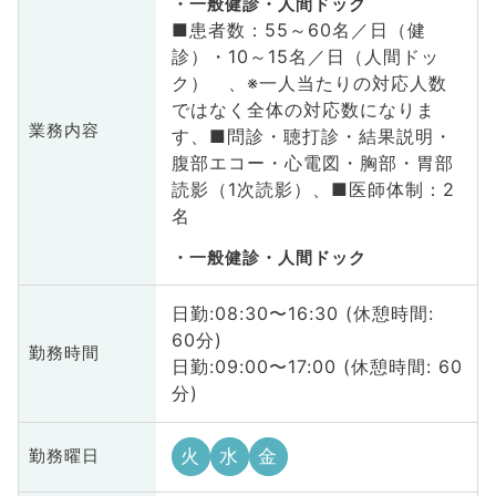
一般健診・人間ドック
■患者数：55～60名／日（健
診）・10～15名／日（人間ドッ
ク） 、※一人当たりの対応人数
ではなく全体の対応数になりま
業務内容
す、■問診・聴打診・結果説明・
腹部エコー・心電図・胸部・胃部
読影（1次読影）、■医師体制：2
名
一般健診・人間ドック
日勤:08:30〜16:30 (休憩時間:
60分)
勤務時間
日勤:09:00〜17:00 (休憩時間: 60
分)
火
水
金
勤務曜日