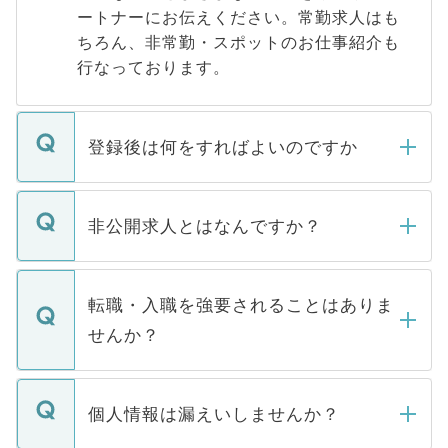
ートナーにお伝えください。常勤求人はも
ちろん、非常勤・スポットのお仕事紹介も
行なっております。
登録後は何をすればよいのですか
ご登録いただきましたら、弊社担当者がご
登録内容を確認し、その後メールもしくは
非公開求人とはなんですか？
お電話にて次のステップのご案内をいたし
ます。通常、5営業日以内にはご連絡をせて
マイナビDOCTORで取り扱っている求人の
いただきますので、しばらくお待ちくださ
うち約3割は、Webサイトからご覧いただ
転職・入職を強要されることはありま
い。
けない「非公開求人」です。非公開求人は
せんか？
下記の理由によって、一般には公開してい
ません。
転職・入職を強要することは一切ありませ
ん。また、仮に応募先から内定をいただい
個人情報は漏えいしませんか？
■応募殺到を避けるため 人気のある医療機
たとしても、ご本人が納得しない限り、内