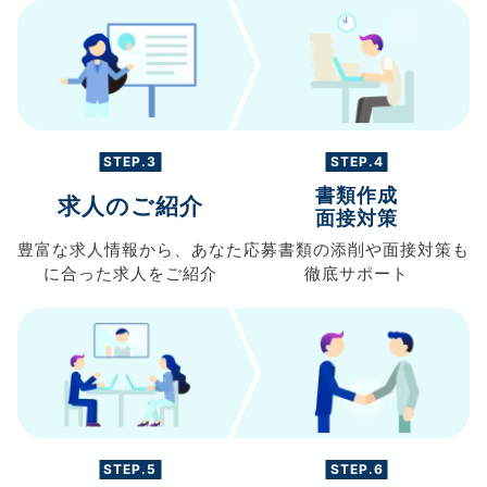
STEP.3
STEP.4
書類作成
求人のご紹介
面接対策
豊富な求人情報から、
あなた
応募書類の
添削や面接対策も
に合った求人を
ご紹介
徹底サポート
STEP.5
STEP.6