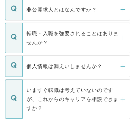
ご登録いただきましたら、弊社担当者がご
登録内容を確認し、その後メールもしくは
非公開求人とはなんですか？
お電話にて次のステップのご案内をいたし
ます。通常、5営業日以内にはご連絡をせて
マイナビDOCTORで取り扱っている求人の
いただきますので、しばらくお待ちくださ
うち約3割は、Webサイトからご覧いただ
転職・入職を強要されることはありま
い。
けない「非公開求人」です。非公開求人は
せんか？
下記の理由によって、一般には公開してい
ません。
転職・入職を強要することは一切ありませ
ん。また、仮に応募先から内定をいただい
個人情報は漏えいしませんか？
■応募殺到を避けるため 人気のある医療機
たとしても、ご本人が納得しない限り、内
関を公にしてしまうと、応募が殺到する場
定を承諾する必要はありません。内定先へ
個人情報が漏えいすることはありませんの
合があります。 選考を効率よく行うため
の辞退の連絡はキャリアパートナーが行い
で、ご安心ください。当サイトからの登録
いますぐ転職は考えていないのです
に、医療機関が求める条件に合った人材の
ますので、ご安心ください。
などで収集したご登録者様の個人情報は、
が、これからのキャリアを相談できま
みを人材紹介会社に依頼するケースが増え
ご本人のキャリアアップおよび転職活動の
ています。
すか？
支援を目的に使用いたします。お預かりし
ているすべての個人データはご本人の許可
お気軽にご相談ください。先生専任のキャ
なく、医療機関側に開示したり、第三者に
リアパートナーが将来のご希望などをおう
提供することは一切ありません。また弊社