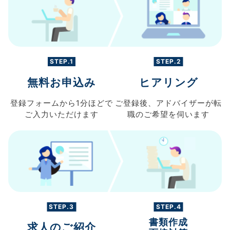
STEP.1
STEP.2
無料お申込み
ヒアリング
登録フォームから
1分ほどで
ご登録後、
アドバイザーが転
ご入力
いただけます
職の
ご希望を伺います
STEP.3
STEP.4
書類作成
求人のご紹介