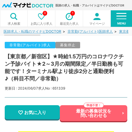
医師の求人・転職・アルバイトはマイナビDOCTOR
0
1
MENU
お気に入り求人
最近見た求人
マイページ
求人検索
医師求人・転職のマイナビDOCTOR
非常勤(アルバイト)医師求人
東京都
非常勤(アルバイト)求人
募集停止
【東京都／新宿区】★時給1.5万円のコロナワクチ
ン予診バイト★2～3月の期間限定／半日勤務も可
能です！ターミナル駅より徒歩2分と通勤便利
♪（科目不問／非常勤）
更新日 : 2024/06/07
求人No : 651339
最新の募集状況を
お気に入り
問い合わせる