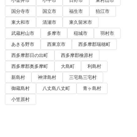
小金井市
小平市
日野市
東村山市
国分寺市
国立市
福生市
狛江市
東大和市
清瀬市
東久留米市
武蔵村山市
多摩市
稲城市
羽村市
あきる野市
西東京市
西多摩郡瑞穂町
西多摩郡日の出町
西多摩郡檜原村
西多摩郡奥多摩町
大島町
利島村
新島村
神津島村
三宅島三宅村
御蔵島村
八丈島八丈町
青ヶ島村
小笠原村