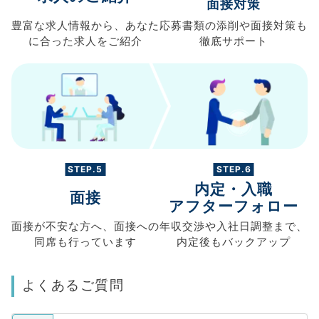
面接対策
豊富な求人情報から、
あなた
応募書類の
添削や面接対策も
に合った求人を
ご紹介
徹底サポート
STEP.5
STEP.6
内定・入職
面接
アフターフォロー
面接が不安な方へ、
面接への
年収交渉や
入社日調整まで、
同席も
行っています
内定後もバックアップ
よくあるご質問