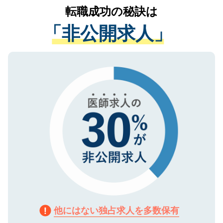
かがいして、現在の医療機関の状況や紹介
転職成功の秘訣は
は、個人情報の取り扱いについての厳密な
経験をまじえながら、適切なアドバイスを
管理基準を満たした事業者のみに付与され
「非公開求人」
させていただきます。すぐにご転職をされ
る、プライバシーマークを取得済みです。
ない方には、長期的なサポートが可能です
ご登録いただいた個人情報は、SSL（デー
ので、まずはご登録ください。
タ暗号化）によって保護されていますの
で、機密保持に関してもご安心ください。
他にはない独占求人を多数保有