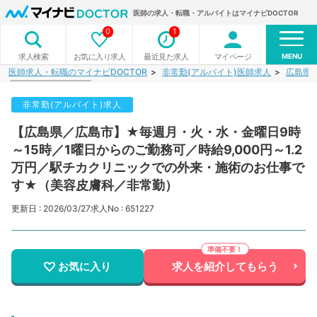
医師の求人・転職・アルバイトはマイナビDOCTOR
0
1
MENU
お気に入り求人
最近見た求人
マイページ
求人検索
医師求人・転職のマイナビDOCTOR
非常勤(アルバイト)医師求人
広島県
非常勤(アルバイト)求人
【広島県／広島市】★毎週月・火・水・金曜日9時
～15時／1曜日からのご勤務可／時給9,000円～1.2
万円／駅チカクリニックでの外来・施術のお仕事で
す★（美容皮膚科／非常勤）
更新日 : 2026/03/27
求人No : 651227
お気に入り
求人を紹介してもらう