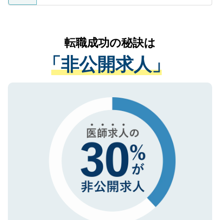
ているすべての個人データはご本人の許可
お気軽にご相談ください。先生専任のキャ
なく、医療機関側に開示したり、第三者に
リアパートナーが将来のご希望などをおう
提供することは一切ありません。また弊社
かがいして、現在の医療機関の状況や紹介
転職成功の秘訣は
は、個人情報の取り扱いについての厳密な
経験をまじえながら、適切なアドバイスを
管理基準を満たした事業者のみに付与され
「非公開求人」
させていただきます。すぐにご転職をされ
る、プライバシーマークを取得済みです。
ない方には、長期的なサポートが可能です
ご登録いただいた個人情報は、SSL（デー
ので、まずはご登録ください。
タ暗号化）によって保護されていますの
で、機密保持に関してもご安心ください。