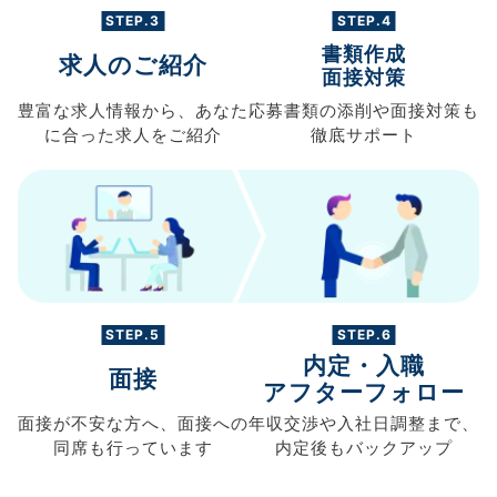
STEP.3
STEP.4
書類作成
求人のご紹介
面接対策
豊富な求人情報から、
あなた
応募書類の
添削や面接対策も
に合った求人を
ご紹介
徹底サポート
STEP.5
STEP.6
内定・入職
面接
アフターフォロー
面接が不安な方へ、
面接への
年収交渉や
入社日調整まで、
同席も
行っています
内定後もバックアップ