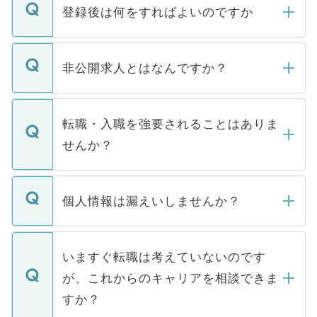
登録後は何をすればよいのですか
ご登録いただきましたら、弊社担当者がご
登録内容を確認し、その後メールもしくは
非公開求人とはなんですか？
お電話にて次のステップのご案内をいたし
ます。通常、5営業日以内にはご連絡をせて
マイナビDOCTORで取り扱っている求人の
いただきますので、しばらくお待ちくださ
うち約3割は、Webサイトからご覧いただ
転職・入職を強要されることはありま
い。
けない「非公開求人」です。非公開求人は
せんか？
下記の理由によって、一般には公開してい
ません。
転職・入職を強要することは一切ありませ
ん。また、仮に応募先から内定をいただい
個人情報は漏えいしませんか？
■応募殺到を避けるため 人気のある医療機
たとしても、ご本人が納得しない限り、内
関を公にしてしまうと、応募が殺到する場
定を承諾する必要はありません。内定先へ
個人情報が漏えいすることはありませんの
合があります。 選考を効率よく行うため
の辞退の連絡はキャリアパートナーが行い
で、ご安心ください。当サイトからの登録
いますぐ転職は考えていないのです
に、医療機関が求める条件に合った人材の
ますので、ご安心ください。
などで収集したご登録者様の個人情報は、
が、これからのキャリアを相談できま
みを人材紹介会社に依頼するケースが増え
ご本人のキャリアアップおよび転職活動の
ています。
すか？
支援を目的に使用いたします。お預かりし