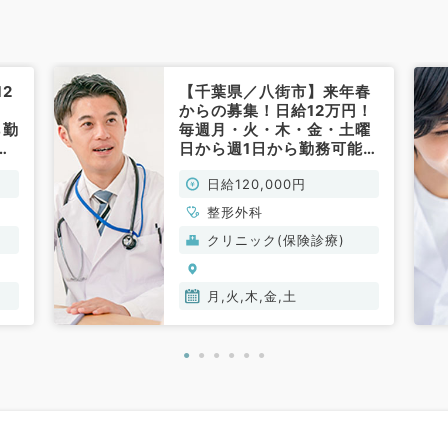
2
【千葉県／八街市】来年春
からの募集！日給12万円！
ら勤
毎週月・火・木・金・土曜
整
日から週1日から勤務可能！
整形外科の外来のお仕事で
日給120,000円
）
す！（整形外科／非常勤）
整形外科
クリニック(保険診療)
月,火,木,金,土