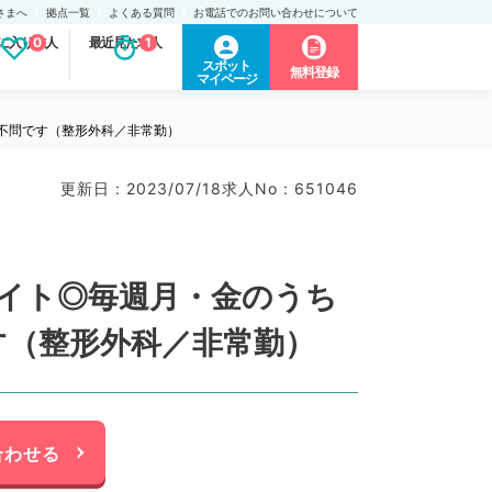
さまへ
拠点一覧
よくある質問
お電話でのお問い合わせについて
に入り求人
0
最近見た求人
1
スポット
無料登録
マイページ
医不問です（整形外科／非常勤）
更新日 : 2023/07/18
求人No : 651046
イト◎毎週月・金のうち
す（整形外科／非常勤）
合わせる