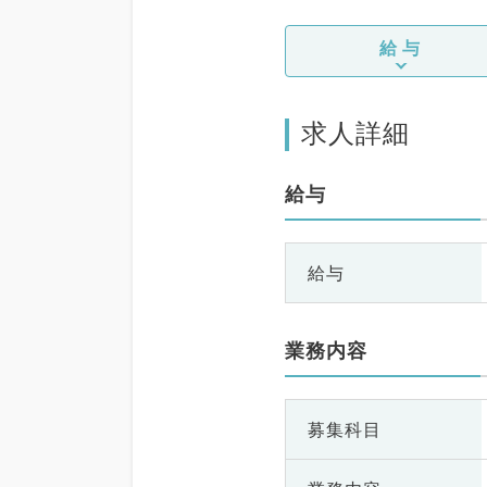
、外科系全般、一
消化器外科、乳腺
給与
容皮膚科、健診・
ク、救急科・ＩＣ
病科、スポーツ整
大腸・肛門外科、
求人詳細
椎外科、科目不問
給与
給与
業務内容
募集科目