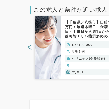
この求人と条件が近い求人
名古屋市】時給
【千葉県／八街市】日給1
第1・3・5週火
万円！毎週木曜日・金曜
！駅チカの脱毛
日・土曜日から週1日か
にて問診のお仕
務可能！リハ指示多めの
目不問／非常
形外科の外来のお仕事で
<
0円
日給120,000円
す！（整形外科／非常勤
、精神科、神経
整形外科
科、整形外科、形
ク(美容・自由診
クリニック(保険診療)
美容外科、脳神経
吸器外科、心臓血
小児外科、皮膚
木,金,土
器科、産婦人科、
眼科、耳鼻咽喉
線科、麻酔科、人
、一般内科、循環
呼吸器内科、消化
内分泌・代謝内
内科、老年内科、