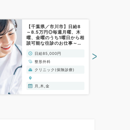
【千葉県／市川市】日給8
～8.5万円◎毎週月曜、木
曜、金曜のうち1曜日から相
談可能な往診のお仕事～往
診未経験の先生も歓迎～
>
日給85,000円
（整形外科／非常勤）
整形外科
クリニック(保険診療)
月,木,金