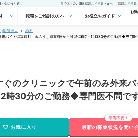
【千葉県／柏市】駅徒歩すぐのクリニックで午前のみ外来バイト◎毎週月・金のうち週1曜日から可能◎9時～12時30分のご勤務◆専門医不問です（整形外科／非常勤）非常勤(アルバイト)の求人｜医師の求人・転職・アルバイトは【マイナビDOCTOR】
自治体・公共団体採用ご担当者さまへ
採用ご担当者
お気
す
転職をご検討の方へ
お役立ちガイド
ト)医師求人
柏市
来バイト◎毎週月・金のうち週1曜日から可能◎9時～12時30分のご勤務◆専門
すぐのクリニックで午前のみ外来バ
12時30分のご勤務◆専門医不問で
お気に入り
最新の募集状況を問い