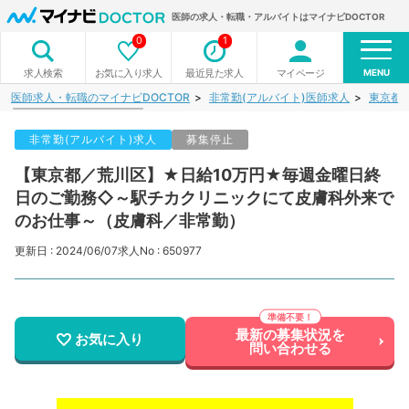
医師の求人・転職・アルバイトはマイナビDOCTOR
0
1
MENU
お気に入り求人
最近見た求人
マイページ
求人検索
医師求人・転職のマイナビDOCTOR
非常勤(アルバイト)医師求人
東京都
非常勤(アルバイト)求人
募集停止
【東京都／荒川区】★日給10万円★毎週金曜日終
日のご勤務◇～駅チカクリニックにて皮膚科外来で
のお仕事～（皮膚科／非常勤）
更新日 : 2024/06/07
求人No : 650977
最新の募集状況を
お気に入り
問い合わせる