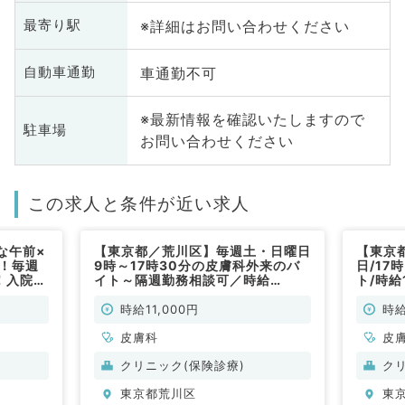
※詳細はお問い合わせください
最寄り駅
車通勤不可
自動車通勤
※最新情報を確認いたしますので
駐車場
お問い合わせください
この求人と条件が近い求人
な午前×
【東京都／荒川区】毎週土・日曜日
【東京
円！毎週
9時～17時30分の皮膚科外来のバ
日/17
！入院患
イト～隔週勤務相談可／時給
ト/時給
理をお願
11,000円～13,000円（皮膚科／
勤）
り勤務開
非常勤）
時給11,000円
時給
皮膚科
皮
クリニック(保険診療)
ク
東京都荒川区
東