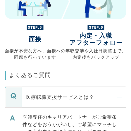
STEP.5
STEP.6
内定・入職
面接
アフターフォロー
面接が不安な方へ、
面接への
年収交渉や
入社日調整まで、
同席も
行っています
内定後もバックアップ
よくあるご質問
医療転職支援サービスとは？
医師専任のキャリアパートナーがご希望条
件などをおうかがいし、ご希望にマッチし