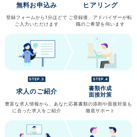
無料お申込み
ヒアリング
登録フォームから
1分ほどで
ご登録後、
アドバイザーが転
ご入力
いただけます
職の
ご希望を伺います
STEP.3
STEP.4
書類作成
求人のご紹介
面接対策
豊富な求人情報から、
あなた
応募書類の
添削や面接対策も
に合った求人を
ご紹介
徹底サポート