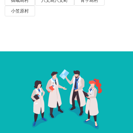
御蔵島村
八丈島八丈町
青ヶ島村
小笠原村