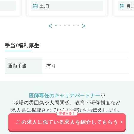
土,日
月,
<
>
手当/福利厚生
有り
通勤手当
医師専任のキャリアパートナー
が
職場の雰囲気や人間関係、
教育・研修制度など
求人票に掲載されていない情報をお伝えします。
この求人に似ている求人を紹介してもらう