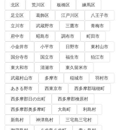
北区
荒川区
板橋区
練馬区
足立区
葛飾区
江戸川区
八王子市
立川市
武蔵野市
三鷹市
青梅市
府中市
昭島市
調布市
町田市
小金井市
小平市
日野市
東村山市
国分寺市
国立市
福生市
狛江市
東大和市
清瀬市
東久留米市
武蔵村山市
多摩市
稲城市
羽村市
あきる野市
西東京市
西多摩郡瑞穂町
西多摩郡日の出町
西多摩郡檜原村
西多摩郡奥多摩町
大島町
利島村
新島村
神津島村
三宅島三宅村