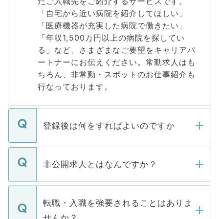
たご入職先をご紹介するサービスです。
「自宅から近い病院を紹介してほしい」
「医療機器が充実した病院で働きたい」
「年収1,500万円以上の病院を探してい
る」など、さまざまなご要望をキャリアパ
ートナーにお伝えください。常勤求人はも
ちろん、非常勤・スポットのお仕事紹介も
行なっております。
登録後は何をすればよいのですか
ご登録いただきましたら、弊社担当者がご
登録内容を確認し、その後メールもしくは
非公開求人とはなんですか？
お電話にて次のステップのご案内をいたし
ます。通常、5営業日以内にはご連絡をせて
マイナビDOCTORで取り扱っている求人の
いただきますので、しばらくお待ちくださ
うち約3割は、Webサイトからご覧いただ
転職・入職を強要されることはありま
い。
けない「非公開求人」です。非公開求人は
せんか？