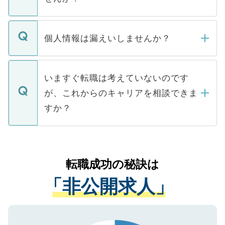
下記の理由によって、一般には公開してい
ません。
転職・入職を強要することは一切ありませ
ん。また、仮に応募先から内定をいただい
個人情報は漏えいしませんか？
■応募殺到を避けるため 人気のある医療機
たとしても、ご本人が納得しない限り、内
関を公にしてしまうと、応募が殺到する場
定を承諾する必要はありません。内定先へ
個人情報が漏えいすることはありませんの
合があります。 選考を効率よく行うため
の辞退の連絡はキャリアパートナーが行い
で、ご安心ください。当サイトからの登録
いますぐ転職は考えていないのです
に、医療機関が求める条件に合った人材の
ますので、ご安心ください。
などで収集したご登録者様の個人情報は、
が、これからのキャリアを相談できま
みを人材紹介会社に依頼するケースが増え
ご本人のキャリアアップおよび転職活動の
ています。
すか？
支援を目的に使用いたします。お預かりし
ているすべての個人データはご本人の許可
お気軽にご相談ください。先生専任のキャ
なく、医療機関側に開示したり、第三者に
リアパートナーが将来のご希望などをおう
提供することは一切ありません。また弊社
かがいして、現在の医療機関の状況や紹介
転職成功の秘訣は
は、個人情報の取り扱いについての厳密な
経験をまじえながら、適切なアドバイスを
管理基準を満たした事業者のみに付与され
「非公開求人」
させていただきます。すぐにご転職をされ
る、プライバシーマークを取得済みです。
ない方には、長期的なサポートが可能です
ご登録いただいた個人情報は、SSL（デー
ので、まずはご登録ください。
タ暗号化）によって保護されていますの