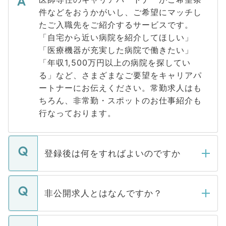
件などをおうかがいし、ご希望にマッチし
たご入職先をご紹介するサービスです。
「自宅から近い病院を紹介してほしい」
「医療機器が充実した病院で働きたい」
「年収1,500万円以上の病院を探してい
る」など、さまざまなご要望をキャリアパ
ートナーにお伝えください。常勤求人はも
ちろん、非常勤・スポットのお仕事紹介も
行なっております。
登録後は何をすればよいのですか
ご登録いただきましたら、弊社担当者がご
登録内容を確認し、その後メールもしくは
非公開求人とはなんですか？
お電話にて次のステップのご案内をいたし
ます。通常、5営業日以内にはご連絡をせて
マイナビDOCTORで取り扱っている求人の