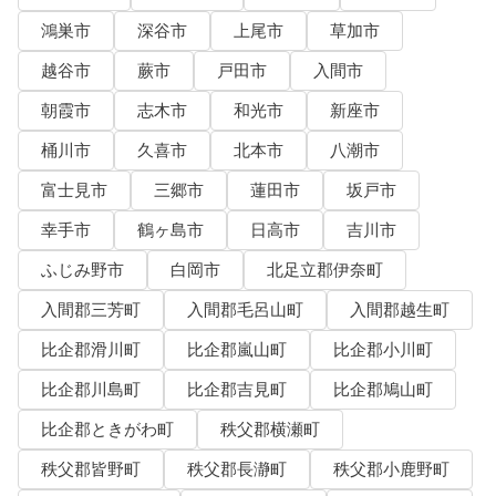
鴻巣市
深谷市
上尾市
草加市
越谷市
蕨市
戸田市
入間市
朝霞市
志木市
和光市
新座市
桶川市
久喜市
北本市
八潮市
富士見市
三郷市
蓮田市
坂戸市
幸手市
鶴ヶ島市
日高市
吉川市
ふじみ野市
白岡市
北足立郡伊奈町
入間郡三芳町
入間郡毛呂山町
入間郡越生町
比企郡滑川町
比企郡嵐山町
比企郡小川町
比企郡川島町
比企郡吉見町
比企郡鳩山町
比企郡ときがわ町
秩父郡横瀬町
秩父郡皆野町
秩父郡長瀞町
秩父郡小鹿野町