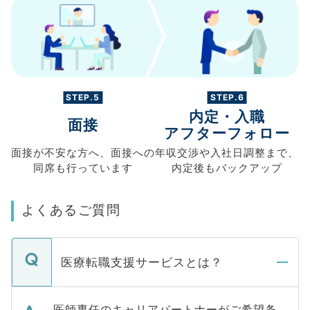
STEP.5
STEP.6
内定・入職
面接
アフターフォロー
面接が不安な方へ、
面接への
年収交渉や
入社日調整まで、
同席も
行っています
内定後もバックアップ
よくあるご質問
医療転職支援サービスとは？
医師専任のキャリアパートナーがご希望条