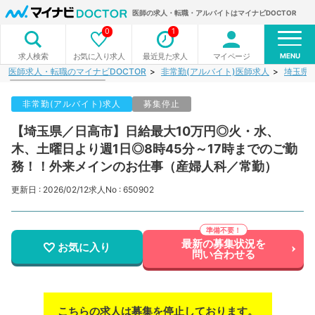
医師の求人・転職・アルバイトはマイナビDOCTOR
0
1
MENU
お気に入り求人
最近見た求人
マイページ
求人検索
医師求人・転職のマイナビDOCTOR
非常勤(アルバイト)医師求人
埼玉県
非常勤(アルバイト)求人
募集停止
【埼玉県／日高市】日給最大10万円◎火・水、
木、土曜日より週1日◎8時45分～17時までのご勤
務！！外来メインのお仕事（産婦人科／常勤）
更新日 : 2026/02/12
求人No : 650902
最新の募集状況を
お気に入り
問い合わせる
こちらの求人は募集を停止しております。