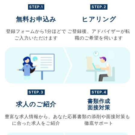
STEP.1
STEP.2
無料お申込み
ヒアリング
登録フォームから
1分ほどで
ご登録後、
アドバイザーが転
ご入力
いただけます
職の
ご希望を伺います
STEP.3
STEP.4
書類作成
求人のご紹介
面接対策
豊富な求人情報から、
あなた
応募書類の
添削や面接対策も
に合った求人を
ご紹介
徹底サポート