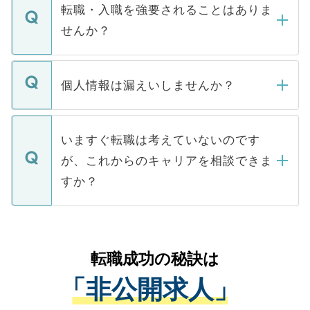
いただきますので、しばらくお待ちくださ
うち約3割は、Webサイトからご覧いただ
転職・入職を強要されることはありま
い。
けない「非公開求人」です。非公開求人は
せんか？
下記の理由によって、一般には公開してい
ません。
転職・入職を強要することは一切ありませ
ん。また、仮に応募先から内定をいただい
個人情報は漏えいしませんか？
■応募殺到を避けるため 人気のある医療機
たとしても、ご本人が納得しない限り、内
関を公にしてしまうと、応募が殺到する場
定を承諾する必要はありません。内定先へ
個人情報が漏えいすることはありませんの
合があります。 選考を効率よく行うため
の辞退の連絡はキャリアパートナーが行い
で、ご安心ください。当サイトからの登録
いますぐ転職は考えていないのです
に、医療機関が求める条件に合った人材の
ますので、ご安心ください。
などで収集したご登録者様の個人情報は、
が、これからのキャリアを相談できま
みを人材紹介会社に依頼するケースが増え
ご本人のキャリアアップおよび転職活動の
ています。
すか？
支援を目的に使用いたします。お預かりし
ているすべての個人データはご本人の許可
お気軽にご相談ください。先生専任のキャ
なく、医療機関側に開示したり、第三者に
リアパートナーが将来のご希望などをおう
提供することは一切ありません。また弊社
かがいして、現在の医療機関の状況や紹介
転職成功の秘訣は
は、個人情報の取り扱いについての厳密な
経験をまじえながら、適切なアドバイスを
管理基準を満たした事業者のみに付与され
「非公開求人」
させていただきます。すぐにご転職をされ
る、プライバシーマークを取得済みです。
ない方には、長期的なサポートが可能です
ご登録いただいた個人情報は、SSL（デー