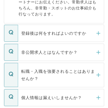
ートナーにお伝えください。常勤求人はも
ちろん、非常勤・スポットのお仕事紹介も
行なっております。
登録後は何をすればよいのですか
ご登録いただきましたら、弊社担当者がご
登録内容を確認し、その後メールもしくは
非公開求人とはなんですか？
お電話にて次のステップのご案内をいたし
ます。通常、5営業日以内にはご連絡をせて
マイナビDOCTORで取り扱っている求人の
いただきますので、しばらくお待ちくださ
うち約3割は、Webサイトからご覧いただ
転職・入職を強要されることはありま
い。
けない「非公開求人」です。非公開求人は
せんか？
下記の理由によって、一般には公開してい
ません。
転職・入職を強要することは一切ありませ
ん。また、仮に応募先から内定をいただい
個人情報は漏えいしませんか？
■応募殺到を避けるため 人気のある医療機
たとしても、ご本人が納得しない限り、内
関を公にしてしまうと、応募が殺到する場