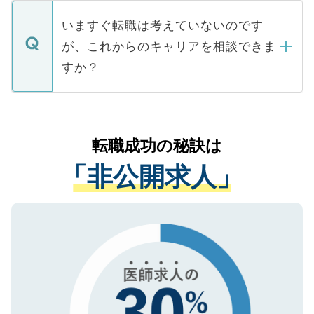
定を承諾する必要はありません。内定先へ
個人情報が漏えいすることはありませんの
合があります。 選考を効率よく行うため
の辞退の連絡はキャリアパートナーが行い
で、ご安心ください。当サイトからの登録
いますぐ転職は考えていないのです
に、医療機関が求める条件に合った人材の
ますので、ご安心ください。
などで収集したご登録者様の個人情報は、
が、これからのキャリアを相談できま
みを人材紹介会社に依頼するケースが増え
ご本人のキャリアアップおよび転職活動の
ています。
すか？
支援を目的に使用いたします。お預かりし
ているすべての個人データはご本人の許可
お気軽にご相談ください。先生専任のキャ
なく、医療機関側に開示したり、第三者に
リアパートナーが将来のご希望などをおう
提供することは一切ありません。また弊社
かがいして、現在の医療機関の状況や紹介
転職成功の秘訣は
は、個人情報の取り扱いについての厳密な
経験をまじえながら、適切なアドバイスを
管理基準を満たした事業者のみに付与され
「非公開求人」
させていただきます。すぐにご転職をされ
る、プライバシーマークを取得済みです。
ない方には、長期的なサポートが可能です
ご登録いただいた個人情報は、SSL（デー
ので、まずはご登録ください。
タ暗号化）によって保護されていますの
で、機密保持に関してもご安心ください。