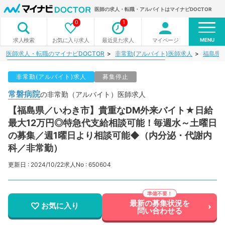
医師の求人・転職・アルバイトはマイナビDOCTOR
0
1
MENU
お気に入り求人
最近見た求人
マイページ
求人検索
医師求人・転職のマイナビDOCTOR
非常勤(アルバイト)医師求人
福島県
非常勤(アルバイト)求人
募集停止
常磐病院
の非常勤（アルバイト）医師求人
【福島県／いわき市】貴重なDM外来バイト★日給
最大12万円◎特急代支給相談可能！毎週水～土曜日
の募集／週1曜日より相談可能◆（内分泌・代謝内
科／非常勤）
更新日 : 2024/10/22
求人No : 650604
最新の募集状況を
お気に入り
問い合わせる