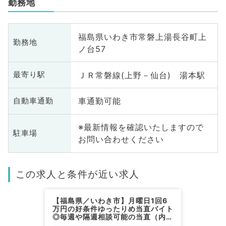
勤務地
福島県いわき市常磐上湯長谷町上
勤務地
ノ台57
ＪＲ常磐線(上野－仙台) 湯本駅
最寄り駅
車通勤可能
自動車通勤
※最新情報を確認いたしますので
駐車場
お問い合わせください
この求人と条件が近い求人
【福島県／いわき市】月曜日1回6
万円の好条件ゆったりめ当直バイト
◎毎週や隔週相談可能の当直（内科
系／当直）