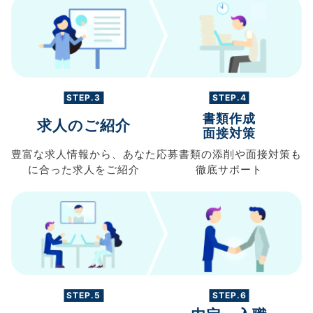
STEP.3
STEP.4
書類作成
求人のご紹介
面接対策
豊富な求人情報から、
あなた
応募書類の
添削や面接対策も
に合った求人を
ご紹介
徹底サポート
STEP.5
STEP.6