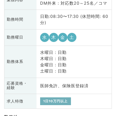
業務内容
DM外来：対応数20～25名／コマ
日勤:08:30〜17:30 (休憩時間: 60
勤務時間
分)
水
木
金
土
勤務曜日
水曜日 : 日勤
木曜日 : 日勤
勤務体系
金曜日 : 日勤
土曜日 : 日勤
応募資格・
医師免許、保険医登録済
経験
求人特徴
1日10万円以上