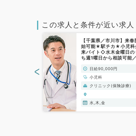
この求人と条件が近い求人
船橋市】★希少
【千葉県／市川市】来春
と健診のみ小児
始可能★駅チカ★小児科
3万円・毎週土
来バイト◇水木金曜日の
務！駅からも近
ち週1曜日から相談可能
なクリニックで
マ・隔週相談可能◎安心
<
00円
日給90,000円
科／非常勤）
2名体制（小児科／非常
勤）
小児科
(保険診療)
クリニック(保険診療)
水,木,金