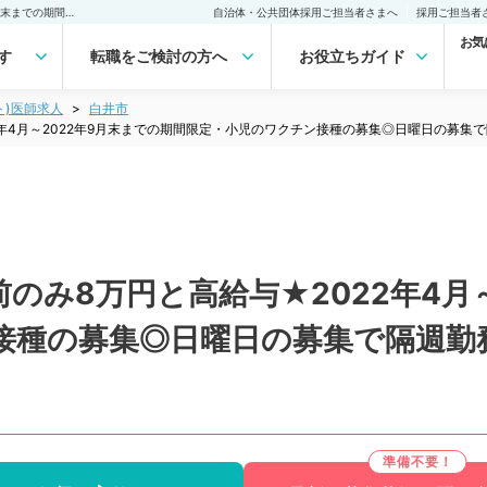
【千葉県／白井市】★午前のみ8万円と高給与★2022年4月～2022年9月末までの期間限定・小児のワクチン接種の募集◎日曜日の募集で隔週勤務なども相談可能（小児科／非常勤）非常勤(アルバイト)の求人｜医師の求人・転職・アルバイトは【マイナビDOCTOR】
自治体・公共団体採用ご担当者さまへ
採用ご担当者
お気
す
転職をご検討の方へ
お役立ちガイド
ト)医師求人
白井市
2年4月～2022年9月末までの期間限定・小児のワクチン接種の募集◎日曜日の募集
のみ8万円と高給与★2022年4月～
接種の募集◎日曜日の募集で隔週勤