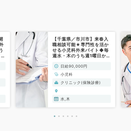
開
【千葉県／市川市】来春入
外
職相談可能★専門性を活か
う
せる小児科外来バイト◆毎
／コ
週水・木のうち週1曜日から
の
可能◎8時30分～18時15分
日給90,000円
◆日給9万円！通勤至便な
駅チカクリニック（小児科
小児科
／非常勤）
クリニック(保険診療)
水,木