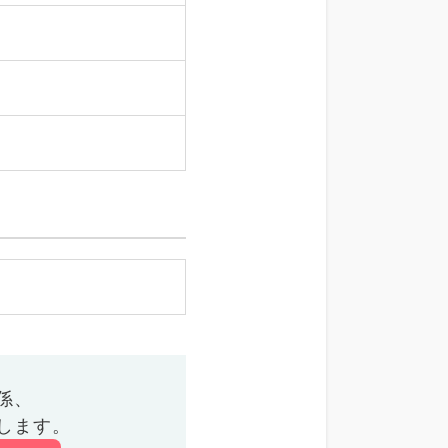
係、
します。