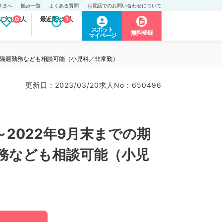
さまへ
拠点一覧
よくある質問
お電話でのお問い合わせについて
に入り求人
0
最近見た求人
1
スポット
無料登録
マイページ
で隔週勤務なども相談可能（小児科／非常勤）
更新日 : 2023/03/20
求人No : 650496
2022年9月末までの期
務なども相談可能（小児