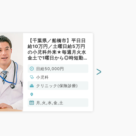
【千葉県／船橋市】平日日
給10万円／土曜日給5万円
の小児科外来★毎週月火水
金土で1曜日から◎時短勤務
も相談可の駅近クリニック
>
日給50,000円
です（小児科／非常勤）
小児科
クリニック(保険診療)
月,火,水,金,土