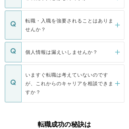
お電話にて次のステップのご案内をいたし
ます。通常、5営業日以内にはご連絡をせて
マイナビDOCTORで取り扱っている求人の
いただきますので、しばらくお待ちくださ
うち約3割は、Webサイトからご覧いただ
転職・入職を強要されることはありま
い。
けない「非公開求人」です。非公開求人は
せんか？
下記の理由によって、一般には公開してい
ません。
転職・入職を強要することは一切ありませ
ん。また、仮に応募先から内定をいただい
個人情報は漏えいしませんか？
■応募殺到を避けるため 人気のある医療機
たとしても、ご本人が納得しない限り、内
関を公にしてしまうと、応募が殺到する場
定を承諾する必要はありません。内定先へ
個人情報が漏えいすることはありませんの
合があります。 選考を効率よく行うため
の辞退の連絡はキャリアパートナーが行い
で、ご安心ください。当サイトからの登録
いますぐ転職は考えていないのです
に、医療機関が求める条件に合った人材の
ますので、ご安心ください。
などで収集したご登録者様の個人情報は、
が、これからのキャリアを相談できま
みを人材紹介会社に依頼するケースが増え
ご本人のキャリアアップおよび転職活動の
ています。
すか？
支援を目的に使用いたします。お預かりし
ているすべての個人データはご本人の許可
お気軽にご相談ください。先生専任のキャ
なく、医療機関側に開示したり、第三者に
リアパートナーが将来のご希望などをおう
提供することは一切ありません。また弊社
かがいして、現在の医療機関の状況や紹介
転職成功の秘訣は
は、個人情報の取り扱いについての厳密な
経験をまじえながら、適切なアドバイスを