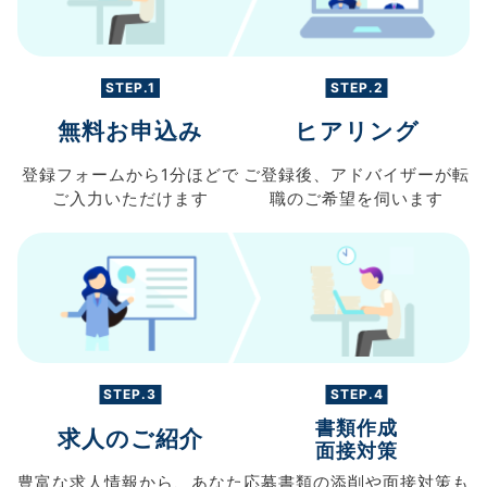
STEP.1
STEP.2
無料お申込み
ヒアリング
登録フォームから
1分ほどで
ご登録後、
アドバイザーが転
ご入力
いただけます
職の
ご希望を伺います
STEP.3
STEP.4
書類作成
求人のご紹介
面接対策
豊富な求人情報から、
あなた
応募書類の
添削や面接対策も