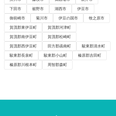
下田市
裾野市
湖西市
伊豆市
御前崎市
菊川市
伊豆の国市
牧之原市
賀茂郡東伊豆町
賀茂郡河津町
賀茂郡南伊豆町
賀茂郡松崎町
賀茂郡西伊豆町
田方郡函南町
駿東郡清水町
駿東郡長泉町
駿東郡小山町
榛原郡吉田町
榛原郡川根本町
周智郡森町