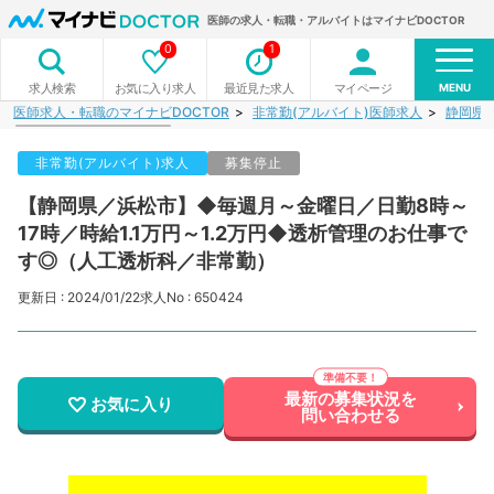
医師の求人・転職・アルバイトはマイナビDOCTOR
0
1
MENU
お気に入り求人
最近見た求人
マイページ
求人検索
医師求人・転職のマイナビDOCTOR
非常勤(アルバイト)医師求人
静岡県
非常勤(アルバイト)求人
募集停止
【静岡県／浜松市】◆毎週月～金曜日／日勤8時～
17時／時給1.1万円～1.2万円◆透析管理のお仕事で
す◎（人工透析科／非常勤）
更新日 : 2024/01/22
求人No : 650424
最新の募集状況を
お気に入り
問い合わせる