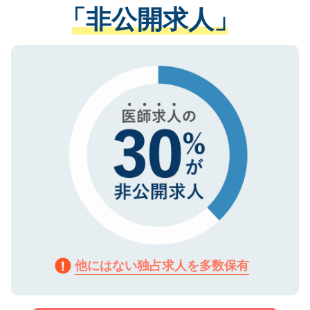
管理基準を満たした事業者のみに付与され
「非公開求人」
させていただきます。すぐにご転職をされ
る、プライバシーマークを取得済みです。
ない方には、長期的なサポートが可能です
ご登録いただいた個人情報は、SSL（デー
ので、まずはご登録ください。
タ暗号化）によって保護されていますの
で、機密保持に関してもご安心ください。
他にはない独占求人を多数保有