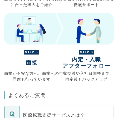
に合った求人を
ご紹介
徹底サポート
STEP.5
STEP.6
内定・入職
面接
アフターフォロー
面接が不安な方へ、
面接への
年収交渉や
入社日調整まで、
同席も
行っています
内定後もバックアップ
よくあるご質問
医療転職支援サービスとは？