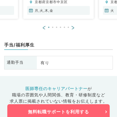
京都府京都市中京区
京
月,火,木,金
火
<
>
手当/福利厚生
有り
通勤手当
医師専任のキャリアパートナー
が
職場の雰囲気や人間関係、
教育・研修制度など
求人票に掲載されていない情報をお伝えします。
無料転職サポートを利用する