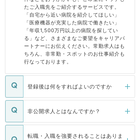
たご入職先をご紹介するサービスです。
「自宅から近い病院を紹介してほしい」
「医療機器が充実した病院で働きたい」
「年収1,500万円以上の病院を探してい
る」など、さまざまなご要望をキャリアパ
ートナーにお伝えください。常勤求人はも
ちろん、非常勤・スポットのお仕事紹介も
行なっております。
登録後は何をすればよいのですか
ご登録いただきましたら、弊社担当者がご
登録内容を確認し、その後メールもしくは
非公開求人とはなんですか？
お電話にて次のステップのご案内をいたし
ます。通常、5営業日以内にはご連絡をせて
マイナビDOCTORで取り扱っている求人の
いただきますので、しばらくお待ちくださ
うち約3割は、Webサイトからご覧いただ
転職・入職を強要されることはありま