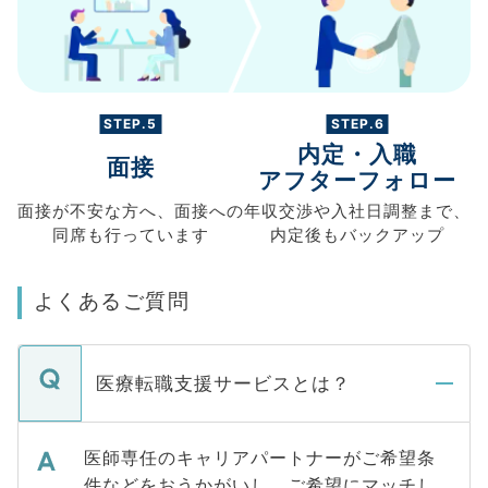
STEP.5
STEP.6
内定・入職
面接
アフターフォロー
面接が不安な方へ、
面接への
年収交渉や
入社日調整まで、
同席も
行っています
内定後もバックアップ
よくあるご質問
医療転職支援サービスとは？
医師専任のキャリアパートナーがご希望条
件などをおうかがいし、ご希望にマッチし