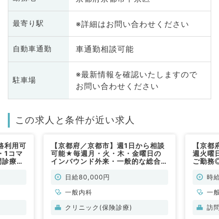
※詳細はお問い合わせください
最寄り駅
車通勤相談可能
自動車通勤
※最新情報を確認いたしますので
駐車場
お問い合わせください
この求人と条件が近い求人
路利用可
【京都府／京都市】週1日から相談
【京都
・1コマ
可能★毎週月・火・木・金曜日の
週火曜日
問診療の
インバウンド外来・一般的な総合診
ご勤務
常勤）
療外来求人★日給8万円◎通訳のサ
◎「丸
ポート有りで安心の体制◎（一般内
ンの訪
日給80,000円
時給
科／非常勤）
科系／
一般内科
一
クリニック(保険診療)
訪