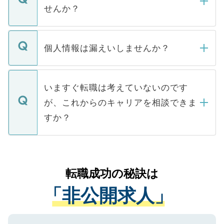
い。
けない「非公開求人」です。非公開求人は
せんか？
下記の理由によって、一般には公開してい
ません。
転職・入職を強要することは一切ありませ
ん。また、仮に応募先から内定をいただい
個人情報は漏えいしませんか？
■応募殺到を避けるため 人気のある医療機
たとしても、ご本人が納得しない限り、内
関を公にしてしまうと、応募が殺到する場
定を承諾する必要はありません。内定先へ
個人情報が漏えいすることはありませんの
合があります。 選考を効率よく行うため
の辞退の連絡はキャリアパートナーが行い
で、ご安心ください。当サイトからの登録
いますぐ転職は考えていないのです
に、医療機関が求める条件に合った人材の
ますので、ご安心ください。
などで収集したご登録者様の個人情報は、
が、これからのキャリアを相談できま
みを人材紹介会社に依頼するケースが増え
ご本人のキャリアアップおよび転職活動の
ています。
すか？
支援を目的に使用いたします。お預かりし
ているすべての個人データはご本人の許可
お気軽にご相談ください。先生専任のキャ
なく、医療機関側に開示したり、第三者に
リアパートナーが将来のご希望などをおう
提供することは一切ありません。また弊社
かがいして、現在の医療機関の状況や紹介
転職成功の秘訣は
は、個人情報の取り扱いについての厳密な
経験をまじえながら、適切なアドバイスを
管理基準を満たした事業者のみに付与され
「非公開求人」
させていただきます。すぐにご転職をされ
る、プライバシーマークを取得済みです。
ない方には、長期的なサポートが可能です
ご登録いただいた個人情報は、SSL（デー
ので、まずはご登録ください。
タ暗号化）によって保護されていますの