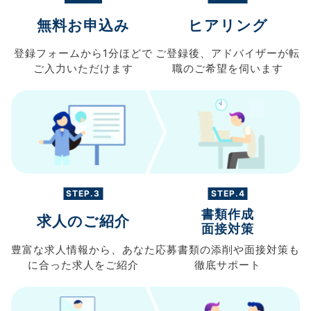
無料お申込み
ヒアリング
登録フォームから
1分ほどで
ご登録後、
アドバイザーが転
ご入力
いただけます
職の
ご希望を伺います
STEP.3
STEP.4
書類作成
求人のご紹介
面接対策
豊富な求人情報から、
あなた
応募書類の
添削や面接対策も
に合った求人を
ご紹介
徹底サポート