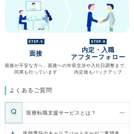
STEP.5
STEP.6
内定・入職
面接
アフターフォロー
面接が不安な方へ、
面接への
年収交渉や
入社日調整まで、
同席も
行っています
内定後もバックアップ
よくあるご質問
医療転職支援サービスとは？
医師専任のキャリアパートナーがご希望条