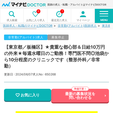
医師の求人・転職・アルバイトはマイナビDOCTOR
0
1
MENU
お気に入り求人
最近見た求人
マイページ
求人検索
医師求人・転職のマイナビDOCTOR
非常勤(アルバイト)医師求人
東京都
非常勤(アルバイト)求人
募集停止
【東京都／板橋区】★貴重な都心部＆日給10万円
の外来★毎週水曜日のご勤務！専門医不問◎池袋か
ら10分程度のクリニックです（整形外科／非常
勤）
更新日 : 2024/06/07
求人No : 650268
最新の募集状況を
お気に入り
問い合わせる