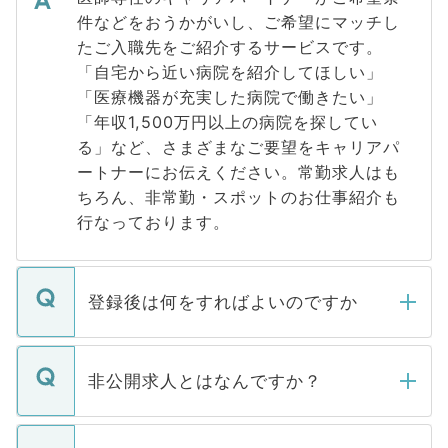
件などをおうかがいし、ご希望にマッチし
たご入職先をご紹介するサービスです。
「自宅から近い病院を紹介してほしい」
「医療機器が充実した病院で働きたい」
「年収1,500万円以上の病院を探してい
る」など、さまざまなご要望をキャリアパ
ートナーにお伝えください。常勤求人はも
ちろん、非常勤・スポットのお仕事紹介も
行なっております。
登録後は何をすればよいのですか
ご登録いただきましたら、弊社担当者がご
登録内容を確認し、その後メールもしくは
非公開求人とはなんですか？
お電話にて次のステップのご案内をいたし
ます。通常、5営業日以内にはご連絡をせて
マイナビDOCTORで取り扱っている求人の