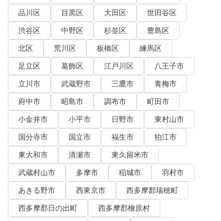
品川区
目黒区
大田区
世田谷区
渋谷区
中野区
杉並区
豊島区
北区
荒川区
板橋区
練馬区
足立区
葛飾区
江戸川区
八王子市
立川市
武蔵野市
三鷹市
青梅市
府中市
昭島市
調布市
町田市
小金井市
小平市
日野市
東村山市
国分寺市
国立市
福生市
狛江市
東大和市
清瀬市
東久留米市
武蔵村山市
多摩市
稲城市
羽村市
あきる野市
西東京市
西多摩郡瑞穂町
西多摩郡日の出町
西多摩郡檜原村