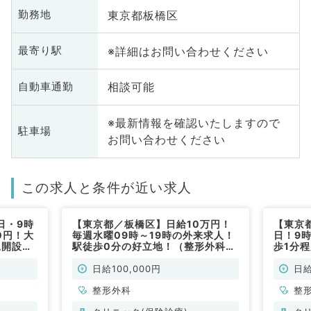
東京都板橋区
勤務地
※詳細はお問い合わせください
最寄り駅
相談可能
自動車通勤
※最新情報を確認いたしますので
駐車場
お問い合わせください
この求人と条件が近い求人
日・9時
【東京都／板橋区】日給10万円！
【東京
0円！大
毎週水曜09時～19時の外来求人！
日！9
規開設の
駅徒歩0分の好立地！（整形外科／
歩1分
外来のお
非常勤）
リニッ
)
(整形外
日給100,000円
日給
整形外科
整