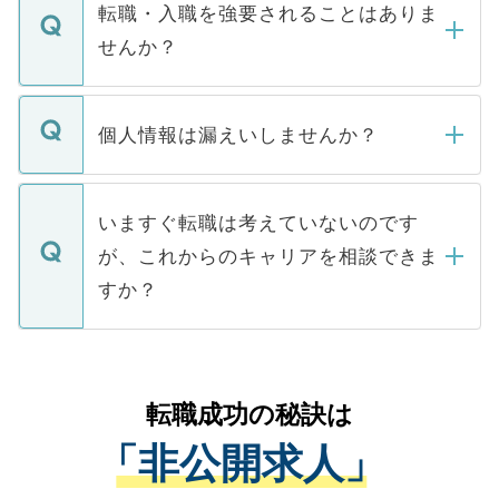
いただきますので、しばらくお待ちくださ
うち約3割は、Webサイトからご覧いただ
転職・入職を強要されることはありま
い。
けない「非公開求人」です。非公開求人は
せんか？
下記の理由によって、一般には公開してい
ません。
転職・入職を強要することは一切ありませ
ん。また、仮に応募先から内定をいただい
個人情報は漏えいしませんか？
■応募殺到を避けるため 人気のある医療機
たとしても、ご本人が納得しない限り、内
関を公にしてしまうと、応募が殺到する場
定を承諾する必要はありません。内定先へ
個人情報が漏えいすることはありませんの
合があります。 選考を効率よく行うため
の辞退の連絡はキャリアパートナーが行い
で、ご安心ください。当サイトからの登録
いますぐ転職は考えていないのです
に、医療機関が求める条件に合った人材の
ますので、ご安心ください。
などで収集したご登録者様の個人情報は、
が、これからのキャリアを相談できま
みを人材紹介会社に依頼するケースが増え
ご本人のキャリアアップおよび転職活動の
ています。
すか？
支援を目的に使用いたします。お預かりし
ているすべての個人データはご本人の許可
お気軽にご相談ください。先生専任のキャ
なく、医療機関側に開示したり、第三者に
リアパートナーが将来のご希望などをおう
提供することは一切ありません。また弊社
かがいして、現在の医療機関の状況や紹介
転職成功の秘訣は
は、個人情報の取り扱いについての厳密な
経験をまじえながら、適切なアドバイスを
管理基準を満たした事業者のみに付与され
「非公開求人」
させていただきます。すぐにご転職をされ
る、プライバシーマークを取得済みです。
ない方には、長期的なサポートが可能です
ご登録いただいた個人情報は、SSL（デー