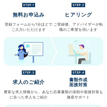
STEP.1
STEP.2
無料お申込み
ヒアリング
登録フォームから
1分ほどで
ご登録後、
アドバイザーが転
ご入力
いただけます
職の
ご希望を伺います
STEP.3
STEP.4
書類作成
求人のご紹介
面接対策
豊富な求人情報から、
あなた
応募書類の
添削や面接対策も
に合った求人を
ご紹介
徹底サポート