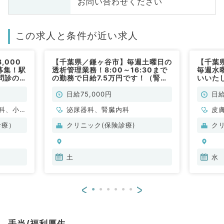
お問い合わせください
この求人と条件が近い求人
,000
【千葉県／鎌ヶ谷市】毎週土曜日の
【千葉
募集！駅
透析管理業務！8:00～16:30まで
毎週水
問診のお
の勤務で日給7.5万円です！（腎臓
いいた
勤）
内科・泌尿器科／非常勤）
能◎（
勤）
日給75,000円
日給
科、小児
泌尿器科、腎臓内科
皮
、美容外
診療）
クリニック(保険診療)
ク
外科、心
皮膚科、
人科、眼
土
水
科、麻酔
科、循環
<
>
化器内
腎臓内
、外科系
手当/福利厚生