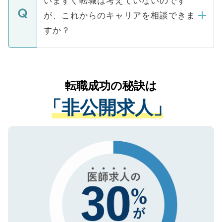
いますぐ転職は考えていないのです
に、医療機関が求める条件に合った人材の
ますので、ご安心ください。
などで収集したご登録者様の個人情報は、
が、これからのキャリアを相談できま
みを人材紹介会社に依頼するケースが増え
ご本人のキャリアアップおよび転職活動の
ています。
すか？
支援を目的に使用いたします。お預かりし
ているすべての個人データはご本人の許可
お気軽にご相談ください。先生専任のキャ
なく、医療機関側に開示したり、第三者に
リアパートナーが将来のご希望などをおう
提供することは一切ありません。また弊社
かがいして、現在の医療機関の状況や紹介
転職成功の秘訣は
は、個人情報の取り扱いについての厳密な
経験をまじえながら、適切なアドバイスを
管理基準を満たした事業者のみに付与され
「非公開求人」
させていただきます。すぐにご転職をされ
る、プライバシーマークを取得済みです。
ない方には、長期的なサポートが可能です
ご登録いただいた個人情報は、SSL（デー
ので、まずはご登録ください。
タ暗号化）によって保護されていますの
で、機密保持に関してもご安心ください。