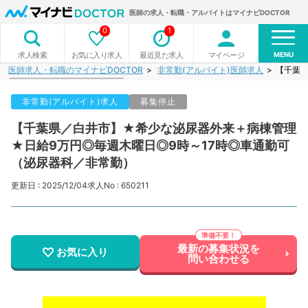
医師の求人・転職・アルバイトはマイナビDOCTOR
0
1
MENU
お気に入り求人
最近見た求人
マイページ
求人検索
医師求人・転職のマイナビDOCTOR
非常勤(アルバイト)医師求人
【千葉県
非常勤(アルバイト)求人
募集停止
【千葉県／白井市】★希少な泌尿器外来＋病棟管理
★日給9万円◎毎週木曜日◎9時～17時◎車通勤可
（泌尿器科／非常勤）
更新日 : 2025/12/04
求人No : 650211
最新の募集状況を
お気に入り
問い合わせる