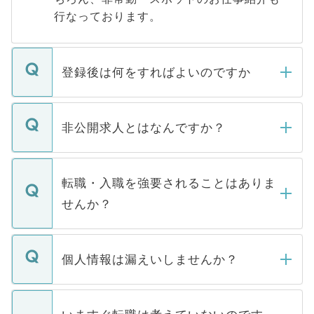
行なっております。
登録後は何をすればよいのですか
ご登録いただきましたら、弊社担当者がご
登録内容を確認し、その後メールもしくは
非公開求人とはなんですか？
お電話にて次のステップのご案内をいたし
ます。通常、5営業日以内にはご連絡をせて
マイナビDOCTORで取り扱っている求人の
いただきますので、しばらくお待ちくださ
うち約3割は、Webサイトからご覧いただ
転職・入職を強要されることはありま
い。
けない「非公開求人」です。非公開求人は
せんか？
下記の理由によって、一般には公開してい
ません。
転職・入職を強要することは一切ありませ
ん。また、仮に応募先から内定をいただい
個人情報は漏えいしませんか？
■応募殺到を避けるため 人気のある医療機
たとしても、ご本人が納得しない限り、内
関を公にしてしまうと、応募が殺到する場
定を承諾する必要はありません。内定先へ
個人情報が漏えいすることはありませんの
合があります。 選考を効率よく行うため
の辞退の連絡はキャリアパートナーが行い
で、ご安心ください。当サイトからの登録