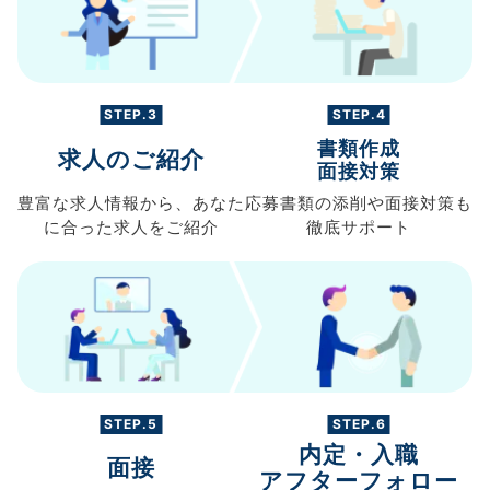
STEP.3
STEP.4
書類作成
求人のご紹介
面接対策
豊富な求人情報から、
あなた
応募書類の
添削や面接対策も
に合った求人を
ご紹介
徹底サポート
STEP.5
STEP.6
内定・入職
面接
アフターフォロー