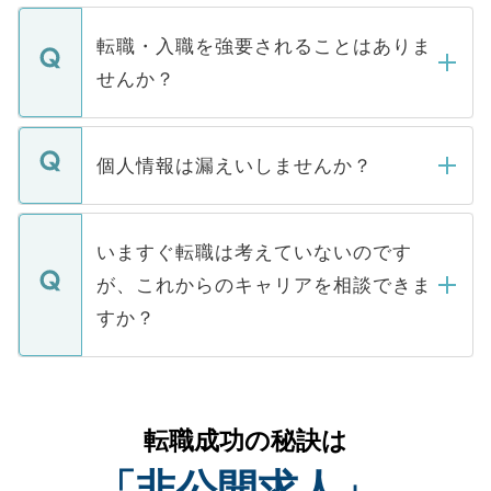
ます。通常、5営業日以内にはご連絡をせて
マイナビDOCTORで取り扱っている求人の
いただきますので、しばらくお待ちくださ
うち約3割は、Webサイトからご覧いただ
転職・入職を強要されることはありま
い。
けない「非公開求人」です。非公開求人は
せんか？
下記の理由によって、一般には公開してい
ません。
転職・入職を強要することは一切ありませ
ん。また、仮に応募先から内定をいただい
個人情報は漏えいしませんか？
■応募殺到を避けるため 人気のある医療機
たとしても、ご本人が納得しない限り、内
関を公にしてしまうと、応募が殺到する場
定を承諾する必要はありません。内定先へ
個人情報が漏えいすることはありませんの
合があります。 選考を効率よく行うため
の辞退の連絡はキャリアパートナーが行い
で、ご安心ください。当サイトからの登録
いますぐ転職は考えていないのです
に、医療機関が求める条件に合った人材の
ますので、ご安心ください。
などで収集したご登録者様の個人情報は、
が、これからのキャリアを相談できま
みを人材紹介会社に依頼するケースが増え
ご本人のキャリアアップおよび転職活動の
ています。
すか？
支援を目的に使用いたします。お預かりし
ているすべての個人データはご本人の許可
お気軽にご相談ください。先生専任のキャ
なく、医療機関側に開示したり、第三者に
リアパートナーが将来のご希望などをおう
提供することは一切ありません。また弊社
かがいして、現在の医療機関の状況や紹介
転職成功の秘訣は
は、個人情報の取り扱いについての厳密な
経験をまじえながら、適切なアドバイスを
管理基準を満たした事業者のみに付与され
「非公開求人」
させていただきます。すぐにご転職をされ