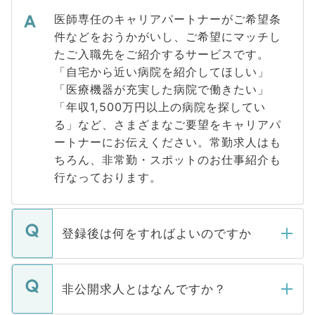
医師専任のキャリアパートナーがご希望条
件などをおうかがいし、ご希望にマッチし
たご入職先をご紹介するサービスです。
「自宅から近い病院を紹介してほしい」
「医療機器が充実した病院で働きたい」
「年収1,500万円以上の病院を探してい
る」など、さまざまなご要望をキャリアパ
ートナーにお伝えください。常勤求人はも
ちろん、非常勤・スポットのお仕事紹介も
行なっております。
登録後は何をすればよいのですか
ご登録いただきましたら、弊社担当者がご
登録内容を確認し、その後メールもしくは
非公開求人とはなんですか？
お電話にて次のステップのご案内をいたし