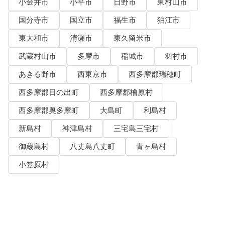
小金井市
小平市
日野市
東村山市
国分寺市
国立市
福生市
狛江市
東大和市
清瀬市
東久留米市
武蔵村山市
多摩市
稲城市
羽村市
あきる野市
西東京市
西多摩郡瑞穂町
西多摩郡日の出町
西多摩郡檜原村
西多摩郡奥多摩町
大島町
利島村
新島村
神津島村
三宅島三宅村
御蔵島村
八丈島八丈町
青ヶ島村
小笠原村