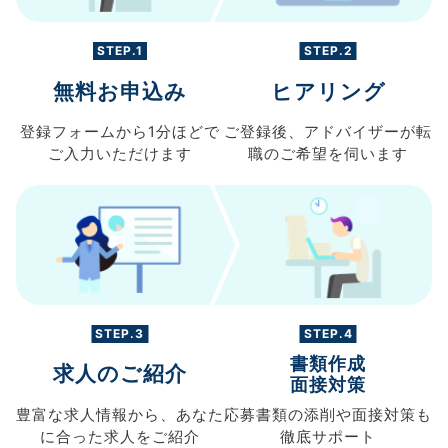
STEP.1
STEP.2
無料お申込み
ヒアリング
登録フォームから
1分ほどで
ご登録後、
アドバイザーが転
ご入力
いただけます
職の
ご希望を伺います
STEP.3
STEP.4
書類作成
求人のご紹介
面接対策
豊富な求人情報から、
あなた
応募書類の
添削や面接対策も
に合った求人を
ご紹介
徹底サポート