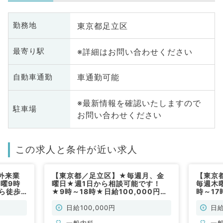
東京都足立区
勤務地
※詳細はお問い合わせください
最寄り駅
車通勤可能
自動車通勤
※最新情報を確認いたしますので
駐車場
お問い合わせください
この求人と条件が近い求人
外来業
【東京都／足立区】★毎週月、金
【東京
土曜9時
曜日★週1日から相談可能です！
毎週木
ら徒歩
★9時～18時★日給100,000円★
時～1
常勤）
訪問診療のお仕事です！（一般内科
非常勤
／非常勤）
日給100,000円
日給
一般内科
一