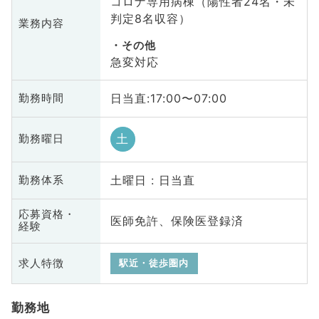
コロナ専用病棟（陽性者24名・未
判定8名収容）
業務内容
その他
急変対応
日当直:17:00〜07:00
勤務時間
土
勤務曜日
土曜日 : 日当直
勤務体系
応募資格・
医師免許、保険医登録済
経験
求人特徴
駅近・徒歩圏内
勤務地