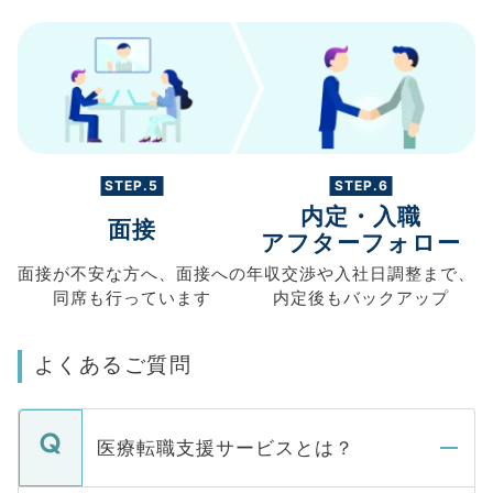
STEP.5
STEP.6
内定・入職
面接
アフターフォロー
面接が不安な方へ、
面接への
年収交渉や
入社日調整まで、
同席も
行っています
内定後もバックアップ
よくあるご質問
医療転職支援サービスとは？