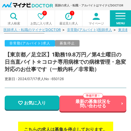
医師の求人・転職・アルバイトはマイナビDOCTOR
0
1
MENU
お気に入り求人
最近見た求人
マイページ
求人検索
医師求人・転職のマイナビDOCTOR
非常勤(アルバイト)医師求人
東京都
非常勤(アルバイト)求人
募集停止
【東京都／足立区】1勤務19.8万円／第4土曜日の
日当直バイト☆コロナ専用病棟での病棟管理・急変
対応のお仕事です（一般内科／非常勤）
更新日 : 2024/07/17
求人No : 650126
最新の募集状況を
お気に入り
問い合わせる
こちらの求人は募集を停止しております。