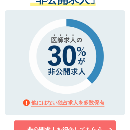
る、プライバシーマークを取得済みです。
ない方には、長期的なサポートが可能です
ご登録いただいた個人情報は、SSL（デー
ので、まずはご登録ください。
タ暗号化）によって保護されていますの
で、機密保持に関してもご安心ください。
他にはない独占求人を多数保有
非公開求人を紹介してもらう