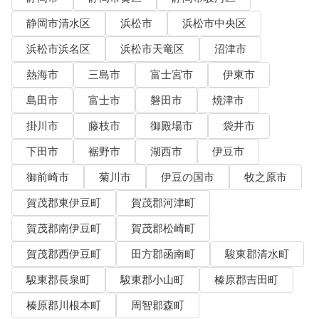
静岡市清水区
浜松市
浜松市中央区
浜松市浜名区
浜松市天竜区
沼津市
熱海市
三島市
富士宮市
伊東市
島田市
富士市
磐田市
焼津市
掛川市
藤枝市
御殿場市
袋井市
下田市
裾野市
湖西市
伊豆市
御前崎市
菊川市
伊豆の国市
牧之原市
賀茂郡東伊豆町
賀茂郡河津町
賀茂郡南伊豆町
賀茂郡松崎町
賀茂郡西伊豆町
田方郡函南町
駿東郡清水町
駿東郡長泉町
駿東郡小山町
榛原郡吉田町
榛原郡川根本町
周智郡森町