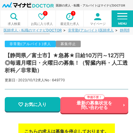
医師の求人・転職・アルバイトはマイナビDOCTOR
0
1
MENU
お気に入り求人
最近見た求人
マイページ
求人検索
医師求人・転職のマイナビDOCTOR
非常勤(アルバイト)医師求人
静岡県
非常勤(アルバイト)求人
募集停止
【静岡県／富士市】★急募★日給10万円～12万円
◎毎週月曜日・火曜日の募集！（腎臓内科・人工透
析科／非常勤）
更新日 : 2023/10/12
求人No : 649770
最新の募集状況を
お気に入り
問い合わせる
こちらの求人は募集を停止しております。