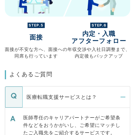
STEP.5
STEP.6
内定・入職
面接
アフターフォロー
面接が不安な方へ、
面接への
年収交渉や
入社日調整まで、
同席も
行っています
内定後もバックアップ
よくあるご質問
医療転職支援サービスとは？
医師専任のキャリアパートナーがご希望条
件などをおうかがいし、ご希望にマッチし
たご入職先をご紹介するサービスです。