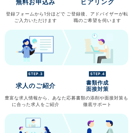
無料お申込み
ヒアリング
登録フォームから
1分ほどで
ご登録後、
アドバイザーが転
ご入力
いただけます
職の
ご希望を伺います
STEP.3
STEP.4
書類作成
求人のご紹介
面接対策
豊富な求人情報から、
あなた
応募書類の
添削や面接対策も
に合った求人を
ご紹介
徹底サポート