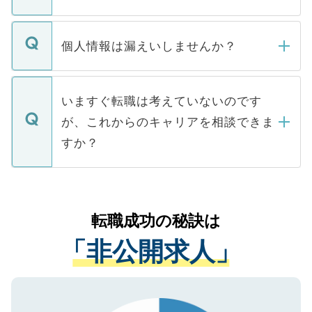
下記の理由によって、一般には公開してい
ません。
転職・入職を強要することは一切ありませ
ん。また、仮に応募先から内定をいただい
個人情報は漏えいしませんか？
■応募殺到を避けるため 人気のある医療機
たとしても、ご本人が納得しない限り、内
関を公にしてしまうと、応募が殺到する場
定を承諾する必要はありません。内定先へ
個人情報が漏えいすることはありませんの
合があります。 選考を効率よく行うため
の辞退の連絡はキャリアパートナーが行い
で、ご安心ください。当サイトからの登録
いますぐ転職は考えていないのです
に、医療機関が求める条件に合った人材の
ますので、ご安心ください。
などで収集したご登録者様の個人情報は、
が、これからのキャリアを相談できま
みを人材紹介会社に依頼するケースが増え
ご本人のキャリアアップおよび転職活動の
ています。
すか？
支援を目的に使用いたします。お預かりし
ているすべての個人データはご本人の許可
お気軽にご相談ください。先生専任のキャ
なく、医療機関側に開示したり、第三者に
リアパートナーが将来のご希望などをおう
提供することは一切ありません。また弊社
かがいして、現在の医療機関の状況や紹介
転職成功の秘訣は
は、個人情報の取り扱いについての厳密な
経験をまじえながら、適切なアドバイスを
管理基準を満たした事業者のみに付与され
「非公開求人」
させていただきます。すぐにご転職をされ
る、プライバシーマークを取得済みです。
ない方には、長期的なサポートが可能です
ご登録いただいた個人情報は、SSL（デー
ので、まずはご登録ください。
タ暗号化）によって保護されていますの
で、機密保持に関してもご安心ください。