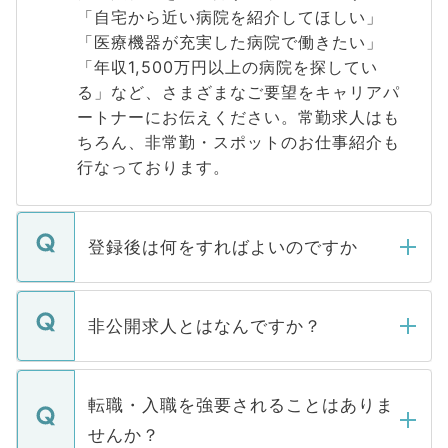
「自宅から近い病院を紹介してほしい」
「医療機器が充実した病院で働きたい」
「年収1,500万円以上の病院を探してい
る」など、さまざまなご要望をキャリアパ
ートナーにお伝えください。常勤求人はも
ちろん、非常勤・スポットのお仕事紹介も
行なっております。
登録後は何をすればよいのですか
ご登録いただきましたら、弊社担当者がご
登録内容を確認し、その後メールもしくは
非公開求人とはなんですか？
お電話にて次のステップのご案内をいたし
ます。通常、5営業日以内にはご連絡をせて
マイナビDOCTORで取り扱っている求人の
いただきますので、しばらくお待ちくださ
うち約3割は、Webサイトからご覧いただ
転職・入職を強要されることはありま
い。
けない「非公開求人」です。非公開求人は
せんか？