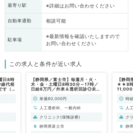
※詳細はお問い合わせください
最寄り駅
相談可能
自動車通勤
※最新情報を確認いたしますので
駐車場
お問い合わせください
この求人と条件が近い求人
曜日8時
【静岡県／富士市】毎週月・火・
【静岡
幹線代相
木・金・土曜日8時30分～17時／
★★8時
です（腎
日給8万円／外来＆透析回診◎未経
11,0
勤）
験でも可◎（一般内科・人工透析科
理のお
／非常勤）
臓内科
単価80,000円
時給
人工透析科、一般内科
人
クリニック(保険診療)
ク
静岡県富士市
静