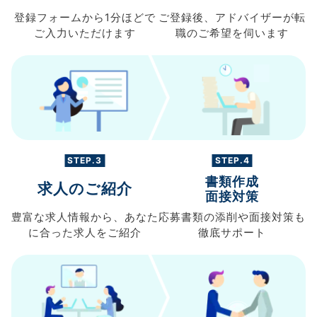
登録フォームから
1分ほどで
ご登録後、
アドバイザーが転
ご入力
いただけます
職の
ご希望を伺います
STEP.3
STEP.4
書類作成
求人のご紹介
面接対策
豊富な求人情報から、
あなた
応募書類の
添削や面接対策も
に合った求人を
ご紹介
徹底サポート