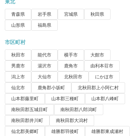
東北
青森県
岩手県
宮城県
秋田県
山形県
福島県
市区町村
秋田市
能代市
横手市
大館市
男鹿市
湯沢市
鹿角市
由利本荘市
潟上市
大仙市
北秋田市
にかほ市
仙北市
鹿角郡小坂町
北秋田郡上小阿仁村
山本郡藤里町
山本郡三種町
山本郡八峰町
南秋田郡五城目町
南秋田郡八郎潟町
南秋田郡井川町
南秋田郡大潟村
仙北郡美郷町
雄勝郡羽後町
雄勝郡東成瀬村