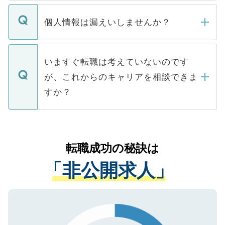
ません。
転職・入職を強要することは一切ありませ
ん。また、仮に応募先から内定をいただい
個人情報は漏えいしませんか？
■応募殺到を避けるため 人気のある医療機
たとしても、ご本人が納得しない限り、内
関を公にしてしまうと、応募が殺到する場
定を承諾する必要はありません。内定先へ
個人情報が漏えいすることはありませんの
合があります。 選考を効率よく行うため
の辞退の連絡はキャリアパートナーが行い
で、ご安心ください。当サイトからの登録
いますぐ転職は考えていないのです
に、医療機関が求める条件に合った人材の
ますので、ご安心ください。
などで収集したご登録者様の個人情報は、
が、これからのキャリアを相談できま
みを人材紹介会社に依頼するケースが増え
ご本人のキャリアアップおよび転職活動の
ています。
すか？
支援を目的に使用いたします。お預かりし
ているすべての個人データはご本人の許可
お気軽にご相談ください。先生専任のキャ
なく、医療機関側に開示したり、第三者に
リアパートナーが将来のご希望などをおう
提供することは一切ありません。また弊社
かがいして、現在の医療機関の状況や紹介
転職成功の秘訣は
は、個人情報の取り扱いについての厳密な
経験をまじえながら、適切なアドバイスを
管理基準を満たした事業者のみに付与され
「非公開求人」
させていただきます。すぐにご転職をされ
る、プライバシーマークを取得済みです。
ない方には、長期的なサポートが可能です
ご登録いただいた個人情報は、SSL（デー
ので、まずはご登録ください。
タ暗号化）によって保護されていますの
で、機密保持に関してもご安心ください。