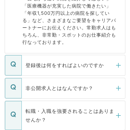
「医療機器が充実した病院で働きたい」
「年収1,500万円以上の病院を探してい
る」など、さまざまなご要望をキャリアパ
ートナーにお伝えください。常勤求人はも
ちろん、非常勤・スポットのお仕事紹介も
行なっております。
登録後は何をすればよいのですか
ご登録いただきましたら、弊社担当者がご
登録内容を確認し、その後メールもしくは
非公開求人とはなんですか？
お電話にて次のステップのご案内をいたし
ます。通常、5営業日以内にはご連絡をせて
マイナビDOCTORで取り扱っている求人の
いただきますので、しばらくお待ちくださ
うち約3割は、Webサイトからご覧いただ
転職・入職を強要されることはありま
い。
けない「非公開求人」です。非公開求人は
せんか？
下記の理由によって、一般には公開してい