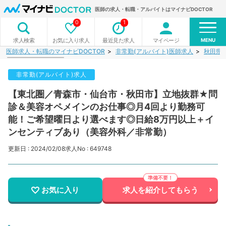
医師の求人・転職・アルバイトはマイナビDOCTOR
0
1
MENU
お気に入り求人
最近見た求人
マイページ
求人検索
医師求人・転職のマイナビDOCTOR
非常勤(アルバイト)医師求人
秋田県
非常勤(アルバイト)求人
【東北圏／青森市・仙台市・秋田市】立地抜群★問
診＆美容オペメインのお仕事◎月4回より勤務可
能！ご希望曜日より選べます◎日給8万円以上＋イ
ンセンティブあり（美容外科／非常勤）
更新日 : 2024/02/08
求人No : 649748
お気に入り
求人を紹介してもらう