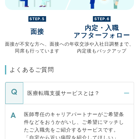
STEP.5
STEP.6
内定・入職
面接
アフターフォロー
面接が不安な方へ、
面接への
年収交渉や
入社日調整まで、
同席も
行っています
内定後もバックアップ
よくあるご質問
医療転職支援サービスとは？
医師専任のキャリアパートナーがご希望条
件などをおうかがいし、ご希望にマッチし
たご入職先をご紹介するサービスです。
「自宅から近い病院を紹介してほしい」