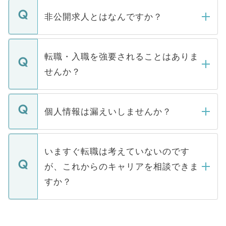
ご登録いただきましたら、弊社担当者がご
登録内容を確認し、その後メールもしくは
非公開求人とはなんですか？
お電話にて次のステップのご案内をいたし
ます。通常、5営業日以内にはご連絡をせて
マイナビDOCTORで取り扱っている求人の
いただきますので、しばらくお待ちくださ
うち約3割は、Webサイトからご覧いただ
転職・入職を強要されることはありま
い。
けない「非公開求人」です。非公開求人は
せんか？
下記の理由によって、一般には公開してい
ません。
転職・入職を強要することは一切ありませ
ん。また、仮に応募先から内定をいただい
個人情報は漏えいしませんか？
■応募殺到を避けるため 人気のある医療機
たとしても、ご本人が納得しない限り、内
関を公にしてしまうと、応募が殺到する場
定を承諾する必要はありません。内定先へ
個人情報が漏えいすることはありませんの
合があります。 選考を効率よく行うため
の辞退の連絡はキャリアパートナーが行い
で、ご安心ください。当サイトからの登録
いますぐ転職は考えていないのです
に、医療機関が求める条件に合った人材の
ますので、ご安心ください。
などで収集したご登録者様の個人情報は、
が、これからのキャリアを相談できま
みを人材紹介会社に依頼するケースが増え
ご本人のキャリアアップおよび転職活動の
ています。
すか？
支援を目的に使用いたします。お預かりし
ているすべての個人データはご本人の許可
お気軽にご相談ください。先生専任のキャ
なく、医療機関側に開示したり、第三者に
リアパートナーが将来のご希望などをおう
提供することは一切ありません。また弊社