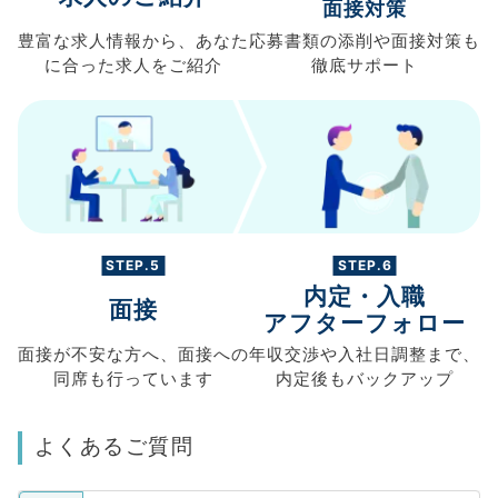
面接対策
豊富な求人情報から、
あなた
応募書類の
添削や面接対策も
に合った求人を
ご紹介
徹底サポート
STEP.5
STEP.6
内定・入職
面接
アフターフォロー
面接が不安な方へ、
面接への
年収交渉や
入社日調整まで、
同席も
行っています
内定後もバックアップ
よくあるご質問