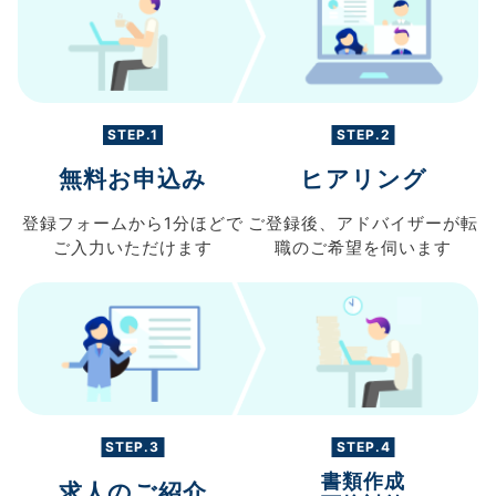
STEP.1
STEP.2
無料お申込み
ヒアリング
登録フォームから
1分ほどで
ご登録後、
アドバイザーが転
ご入力
いただけます
職の
ご希望を伺います
STEP.3
STEP.4
書類作成
求人のご紹介