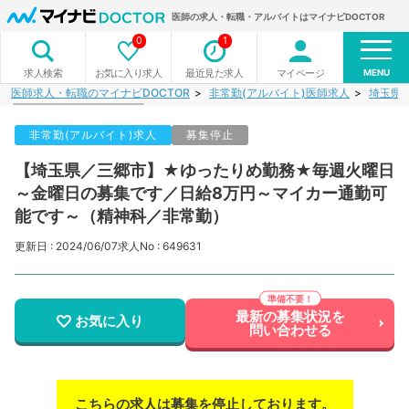
医師の求人・転職・アルバイトはマイナビDOCTOR
0
1
MENU
お気に入り求人
最近見た求人
マイページ
求人検索
医師求人・転職のマイナビDOCTOR
非常勤(アルバイト)医師求人
埼玉県
非常勤(アルバイト)求人
募集停止
【埼玉県／三郷市】★ゆったりめ勤務★毎週火曜日
～金曜日の募集です／日給8万円～マイカー通勤可
能です～（精神科／非常勤）
更新日 : 2024/06/07
求人No : 649631
最新の募集状況を
お気に入り
問い合わせる
こちらの求人は募集を停止しております。