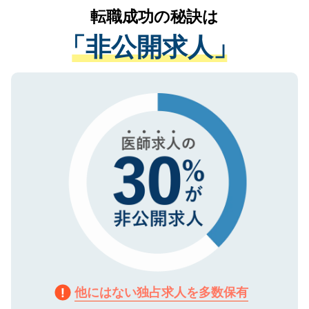
かがいして、現在の医療機関の状況や紹介
転職成功の秘訣は
は、個人情報の取り扱いについての厳密な
経験をまじえながら、適切なアドバイスを
管理基準を満たした事業者のみに付与され
「非公開求人」
させていただきます。すぐにご転職をされ
る、プライバシーマークを取得済みです。
ない方には、長期的なサポートが可能です
ご登録いただいた個人情報は、SSL（デー
ので、まずはご登録ください。
タ暗号化）によって保護されていますの
で、機密保持に関してもご安心ください。
他にはない独占求人を多数保有