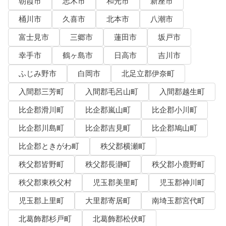
朝霞市
志木市
和光市
新座市
桶川市
久喜市
北本市
八潮市
富士見市
三郷市
蓮田市
坂戸市
幸手市
鶴ヶ島市
日高市
吉川市
ふじみ野市
白岡市
北足立郡伊奈町
入間郡三芳町
入間郡毛呂山町
入間郡越生町
比企郡滑川町
比企郡嵐山町
比企郡小川町
比企郡川島町
比企郡吉見町
比企郡鳩山町
比企郡ときがわ町
秩父郡横瀬町
秩父郡皆野町
秩父郡長瀞町
秩父郡小鹿野町
秩父郡東秩父村
児玉郡美里町
児玉郡神川町
児玉郡上里町
大里郡寄居町
南埼玉郡宮代町
北葛飾郡杉戸町
北葛飾郡松伏町