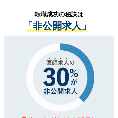
なく、医療機関側に開示したり、第三者に
リアパートナーが将来のご希望などをおう
提供することは一切ありません。また弊社
かがいして、現在の医療機関の状況や紹介
転職成功の秘訣は
は、個人情報の取り扱いについての厳密な
経験をまじえながら、適切なアドバイスを
管理基準を満たした事業者のみに付与され
「非公開求人」
させていただきます。すぐにご転職をされ
る、プライバシーマークを取得済みです。
ない方には、長期的なサポートが可能です
ご登録いただいた個人情報は、SSL（デー
ので、まずはご登録ください。
タ暗号化）によって保護されていますの
で、機密保持に関してもご安心ください。