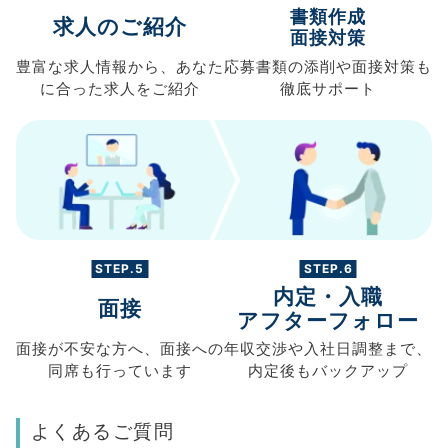
書類作成
求人のご紹介
面接対策
豊富な求人情報から、
あなた
応募書類の
添削や面接対策も
に合った求人を
ご紹介
徹底サポート
STEP.5
STEP.6
内定・入職
面接
アフターフォロー
面接が不安な方へ、
面接への
年収交渉や
入社日調整まで、
同席も
行っています
内定後もバックアップ
よくあるご質問