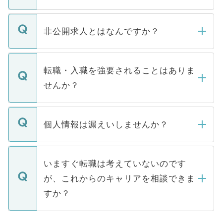
ご登録いただきましたら、弊社担当者がご
登録内容を確認し、その後メールもしくは
非公開求人とはなんですか？
お電話にて次のステップのご案内をいたし
ます。通常、5営業日以内にはご連絡をせて
マイナビDOCTORで取り扱っている求人の
いただきますので、しばらくお待ちくださ
うち約3割は、Webサイトからご覧いただ
転職・入職を強要されることはありま
い。
けない「非公開求人」です。非公開求人は
せんか？
下記の理由によって、一般には公開してい
ません。
転職・入職を強要することは一切ありませ
ん。また、仮に応募先から内定をいただい
個人情報は漏えいしませんか？
■応募殺到を避けるため 人気のある医療機
たとしても、ご本人が納得しない限り、内
関を公にしてしまうと、応募が殺到する場
定を承諾する必要はありません。内定先へ
個人情報が漏えいすることはありませんの
合があります。 選考を効率よく行うため
の辞退の連絡はキャリアパートナーが行い
で、ご安心ください。当サイトからの登録
いますぐ転職は考えていないのです
に、医療機関が求める条件に合った人材の
ますので、ご安心ください。
などで収集したご登録者様の個人情報は、
が、これからのキャリアを相談できま
みを人材紹介会社に依頼するケースが増え
ご本人のキャリアアップおよび転職活動の
ています。
すか？
支援を目的に使用いたします。お預かりし
ているすべての個人データはご本人の許可
お気軽にご相談ください。先生専任のキャ