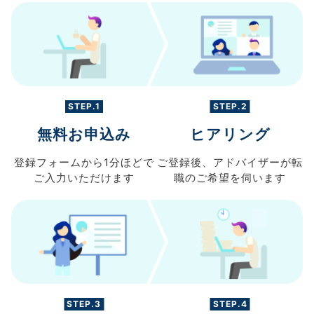
STEP.1
STEP.2
無料お申込み
ヒアリング
登録フォームから
1分ほどで
ご登録後、
アドバイザーが転
ご入力
いただけます
職の
ご希望を伺います
STEP.3
STEP.4