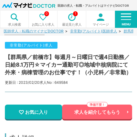
医師の求人・転職・アルバイトはマイナビDOCTOR
0
1
MENU
お気に入り求人
最近見た求人
マイページ
求人検索
医師求人・転職のマイナビDOCTOR
非常勤(アルバイト)医師求人
群馬県
非常勤(アルバイト)求人
【群馬県／前橋市】毎週月～日曜日で週4日勤務／
日給8.1万円☆マイカー通勤可◎地域中核病院にて
外来・病棟管理のお仕事です！（小児科／非常勤）
更新日 : 2023/02/20
求人No : 649584
お気に入り
求人を紹介してもらう