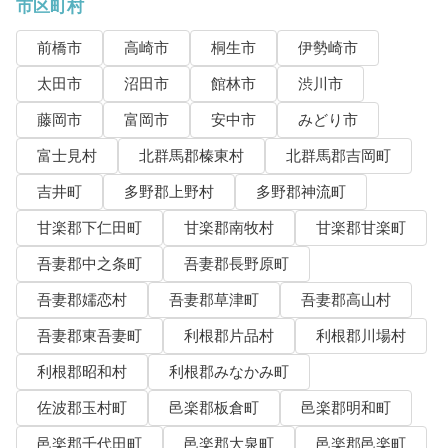
市区町村
前橋市
高崎市
桐生市
伊勢崎市
太田市
沼田市
館林市
渋川市
藤岡市
富岡市
安中市
みどり市
富士見村
北群馬郡榛東村
北群馬郡吉岡町
吉井町
多野郡上野村
多野郡神流町
甘楽郡下仁田町
甘楽郡南牧村
甘楽郡甘楽町
吾妻郡中之条町
吾妻郡長野原町
吾妻郡嬬恋村
吾妻郡草津町
吾妻郡高山村
吾妻郡東吾妻町
利根郡片品村
利根郡川場村
利根郡昭和村
利根郡みなかみ町
佐波郡玉村町
邑楽郡板倉町
邑楽郡明和町
邑楽郡千代田町
邑楽郡大泉町
邑楽郡邑楽町