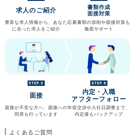
書類作成
求人のご紹介
面接対策
豊富な求人情報から、
あなた
応募書類の
添削や面接対策も
に合った求人を
ご紹介
徹底サポート
STEP.5
STEP.6
内定・入職
面接
アフターフォロー
面接が不安な方へ、
面接への
年収交渉や
入社日調整まで、
同席も
行っています
内定後もバックアップ
よくあるご質問