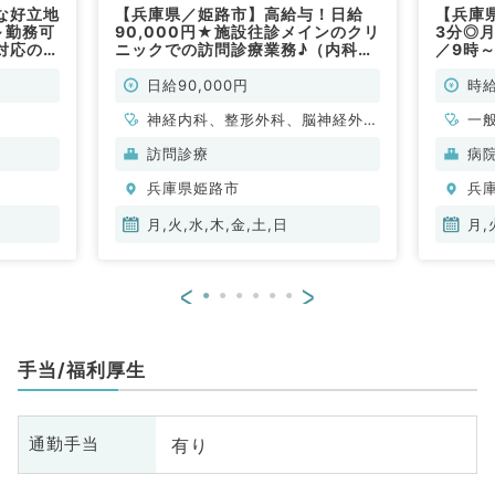
な好立地
【兵庫県／姫路市】高給与！日給
【兵庫
～勤務可
90,000円★施設往診メインのクリ
3分◎
対応のお
ニックでの訪問診療業務♪（内科
／9時～
系・外科系／非常勤）
棟管理
（一般
日給90,000円
時給
神経内科、整形外科、脳神経外
一
科、心臓血管外科、泌尿器科、一
訪問診療
病
般内科、循環器内科、呼吸器内
兵庫県姫路市
兵
科、消化器内科、内分泌・代謝内
科、腎臓内科、老年内科、血液内
月,火,水,木,金,土,日
月,
科、外科系全般、一般外科、消化
器外科、膠原病科
<
>
手当/福利厚生
有り
通勤手当