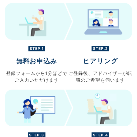
STEP.1
STEP.2
無料お申込み
ヒアリング
登録フォームから
1分ほどで
ご登録後、
アドバイザーが転
ご入力
いただけます
職の
ご希望を伺います
STEP.3
STEP.4