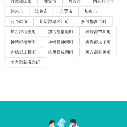
丹波篠山市
養父市
丹波市
南あわじ市
朝来市
淡路市
宍粟市
加東市
たつの市
川辺郡猪名川町
多可郡多可町
加古郡稲美町
加古郡播磨町
神崎郡市川町
神崎郡福崎町
神崎郡神河町
揖保郡太子町
赤穂郡上郡町
佐用郡佐用町
美方郡香美町
美方郡新温泉町