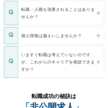
ます。通常、5営業日以内にはご連絡をせて
マイナビDOCTORで取り扱っている求人の
いただきますので、しばらくお待ちくださ
うち約3割は、Webサイトからご覧いただ
転職・入職を強要されることはありま
い。
けない「非公開求人」です。非公開求人は
せんか？
下記の理由によって、一般には公開してい
ません。
転職・入職を強要することは一切ありませ
ん。また、仮に応募先から内定をいただい
個人情報は漏えいしませんか？
■応募殺到を避けるため 人気のある医療機
たとしても、ご本人が納得しない限り、内
関を公にしてしまうと、応募が殺到する場
定を承諾する必要はありません。内定先へ
個人情報が漏えいすることはありませんの
合があります。 選考を効率よく行うため
の辞退の連絡はキャリアパートナーが行い
で、ご安心ください。当サイトからの登録
いますぐ転職は考えていないのです
に、医療機関が求める条件に合った人材の
ますので、ご安心ください。
などで収集したご登録者様の個人情報は、
が、これからのキャリアを相談できま
みを人材紹介会社に依頼するケースが増え
ご本人のキャリアアップおよび転職活動の
ています。
すか？
支援を目的に使用いたします。お預かりし
ているすべての個人データはご本人の許可
お気軽にご相談ください。先生専任のキャ
なく、医療機関側に開示したり、第三者に
リアパートナーが将来のご希望などをおう
提供することは一切ありません。また弊社
かがいして、現在の医療機関の状況や紹介
転職成功の秘訣は
は、個人情報の取り扱いについての厳密な
経験をまじえながら、適切なアドバイスを
管理基準を満たした事業者のみに付与され
「非公開求人」
させていただきます。すぐにご転職をされ
る、プライバシーマークを取得済みです。