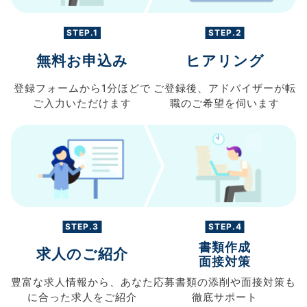
STEP.1
STEP.2
無料お申込み
ヒアリング
登録フォームから
1分ほどで
ご登録後、
アドバイザーが転
ご入力
いただけます
職の
ご希望を伺います
STEP.3
STEP.4
書類作成
求人のご紹介
面接対策
豊富な求人情報から、
あなた
応募書類の
添削や面接対策も
に合った求人を
ご紹介
徹底サポート