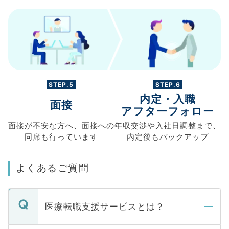
STEP.5
STEP.6
内定・入職
面接
アフターフォロー
面接が不安な方へ、
面接への
年収交渉や
入社日調整まで、
同席も
行っています
内定後もバックアップ
よくあるご質問
医療転職支援サービスとは？