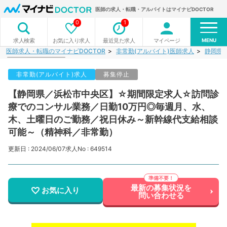
医師の求人・転職・アルバイトはマイナビDOCTOR
0
1
MENU
お気に入り求人
最近見た求人
マイページ
求人検索
医師求人・転職のマイナビDOCTOR
非常勤(アルバイト)医師求人
静岡県
非常勤(アルバイト)求人
募集停止
【静岡県／浜松市中央区】☆期間限定求人☆訪問診
療でのコンサル業務／日勤10万円◎毎週月、水、
木、土曜日のご勤務／祝日休み～新幹線代支給相談
可能～（精神科／非常勤）
更新日 : 2024/06/07
求人No : 649514
最新の募集状況を
お気に入り
問い合わせる