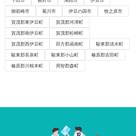
下田市
裾野市
湖西市
伊豆市
御前崎市
菊川市
伊豆の国市
牧之原市
賀茂郡東伊豆町
賀茂郡河津町
賀茂郡南伊豆町
賀茂郡松崎町
賀茂郡西伊豆町
田方郡函南町
駿東郡清水町
駿東郡長泉町
駿東郡小山町
榛原郡吉田町
榛原郡川根本町
周智郡森町