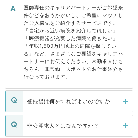
医師専任のキャリアパートナーがご希望条
件などをおうかがいし、ご希望にマッチし
たご入職先をご紹介するサービスです。
「自宅から近い病院を紹介してほしい」
「医療機器が充実した病院で働きたい」
「年収1,500万円以上の病院を探してい
る」など、さまざまなご要望をキャリアパ
ートナーにお伝えください。常勤求人はも
ちろん、非常勤・スポットのお仕事紹介も
行なっております。
登録後は何をすればよいのですか
ご登録いただきましたら、弊社担当者がご
登録内容を確認し、その後メールもしくは
非公開求人とはなんですか？
お電話にて次のステップのご案内をいたし