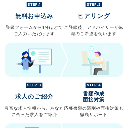
STEP.1
STEP.2
無料お申込み
ヒアリング
登録フォームから
1分ほどで
ご登録後、
アドバイザーが転
ご入力
いただけます
職の
ご希望を伺います
STEP.3
STEP.4
書類作成
求人のご紹介
面接対策
豊富な求人情報から、
あなた
応募書類の
添削や面接対策も
に合った求人を
ご紹介
徹底サポート