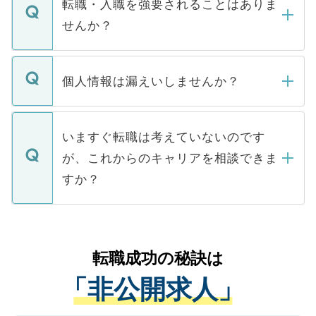
うち約3割は、Webサイトからご覧いただ
転職・入職を強要されることはありま
い。
けない「非公開求人」です。非公開求人は
せんか？
下記の理由によって、一般には公開してい
ません。
転職・入職を強要することは一切ありませ
ん。また、仮に応募先から内定をいただい
個人情報は漏えいしませんか？
■応募殺到を避けるため 人気のある医療機
たとしても、ご本人が納得しない限り、内
関を公にしてしまうと、応募が殺到する場
定を承諾する必要はありません。内定先へ
個人情報が漏えいすることはありませんの
合があります。 選考を効率よく行うため
の辞退の連絡はキャリアパートナーが行い
で、ご安心ください。当サイトからの登録
いますぐ転職は考えていないのです
に、医療機関が求める条件に合った人材の
ますので、ご安心ください。
などで収集したご登録者様の個人情報は、
が、これからのキャリアを相談できま
みを人材紹介会社に依頼するケースが増え
ご本人のキャリアアップおよび転職活動の
ています。
すか？
支援を目的に使用いたします。お預かりし
ているすべての個人データはご本人の許可
お気軽にご相談ください。先生専任のキャ
なく、医療機関側に開示したり、第三者に
リアパートナーが将来のご希望などをおう
提供することは一切ありません。また弊社
かがいして、現在の医療機関の状況や紹介
転職成功の秘訣は
は、個人情報の取り扱いについての厳密な
経験をまじえながら、適切なアドバイスを
管理基準を満たした事業者のみに付与され
「非公開求人」
させていただきます。すぐにご転職をされ
る、プライバシーマークを取得済みです。
ない方には、長期的なサポートが可能です
ご登録いただいた個人情報は、SSL（デー