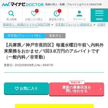
医師の求人・転職・アルバイトはマイナビDOCTOR
0
1
MENU
お気に入り求人
最近見た求人
マイページ
求人検索
医師求人・転職のマイナビDOCTOR
非常勤(アルバイト)医師求人
兵庫県
非常勤(アルバイト)求人
募集停止
【兵庫県／神戸市長田区】毎週水曜日午前＼内科外
来業務をおかませ／1回3.6万円のアルバイトです
（一般内科／非常勤）
更新日 : 2022/08/08
求人No : 649178
最新の募集状況を
お気に入り
問い合わせる