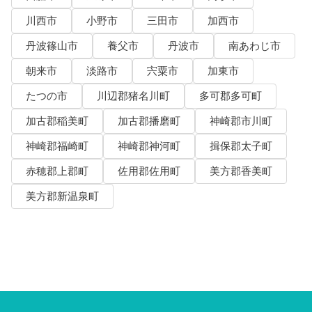
川西市
小野市
三田市
加西市
丹波篠山市
養父市
丹波市
南あわじ市
朝来市
淡路市
宍粟市
加東市
たつの市
川辺郡猪名川町
多可郡多可町
加古郡稲美町
加古郡播磨町
神崎郡市川町
神崎郡福崎町
神崎郡神河町
揖保郡太子町
赤穂郡上郡町
佐用郡佐用町
美方郡香美町
美方郡新温泉町