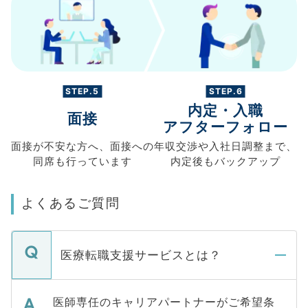
STEP.5
STEP.6
内定・入職
面接
アフターフォロー
面接が不安な方へ、
面接への
年収交渉や
入社日調整まで、
同席も
行っています
内定後もバックアップ
よくあるご質問
医療転職支援サービスとは？
医師専任のキャリアパートナーがご希望条