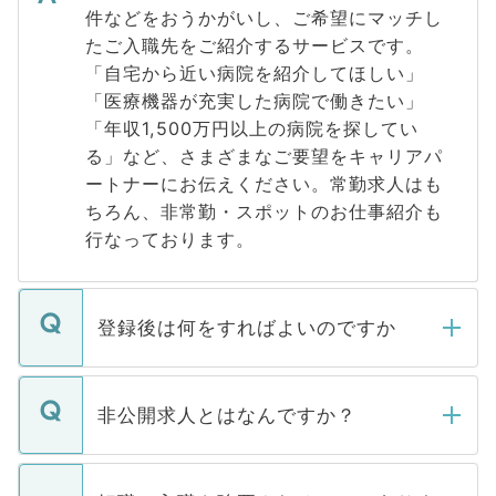
件などをおうかがいし、ご希望にマッチし
たご入職先をご紹介するサービスです。
「自宅から近い病院を紹介してほしい」
「医療機器が充実した病院で働きたい」
「年収1,500万円以上の病院を探してい
る」など、さまざまなご要望をキャリアパ
ートナーにお伝えください。常勤求人はも
ちろん、非常勤・スポットのお仕事紹介も
行なっております。
登録後は何をすればよいのですか
ご登録いただきましたら、弊社担当者がご
登録内容を確認し、その後メールもしくは
非公開求人とはなんですか？
お電話にて次のステップのご案内をいたし
ます。通常、5営業日以内にはご連絡をせて
マイナビDOCTORで取り扱っている求人の
いただきますので、しばらくお待ちくださ