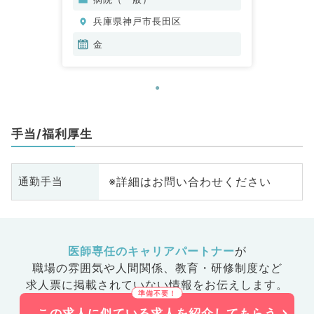
小児外科、泌尿器科、外科系全
兵庫県神戸市長田区
般、一般外科、消化器外科、乳腺
外科、大腸・肛門外科
金
手当/福利厚生
※詳細はお問い合わせください
通勤手当
医師専任のキャリアパートナー
が
職場の雰囲気や人間関係、
教育・研修制度など
求人票に掲載されていない情報をお伝えします。
この求人に似ている求人を紹介してもらう