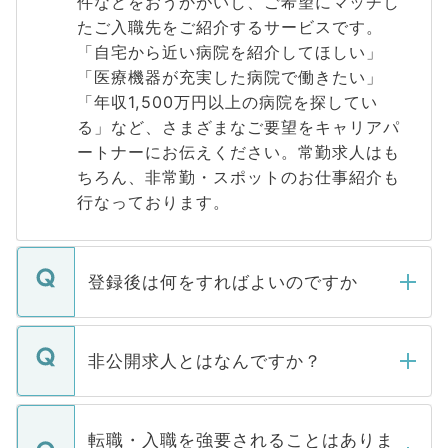
件などをおうかがいし、ご希望にマッチし
たご入職先をご紹介するサービスです。
「自宅から近い病院を紹介してほしい」
「医療機器が充実した病院で働きたい」
「年収1,500万円以上の病院を探してい
る」など、さまざまなご要望をキャリアパ
ートナーにお伝えください。常勤求人はも
ちろん、非常勤・スポットのお仕事紹介も
行なっております。
登録後は何をすればよいのですか
ご登録いただきましたら、弊社担当者がご
登録内容を確認し、その後メールもしくは
非公開求人とはなんですか？
お電話にて次のステップのご案内をいたし
ます。通常、5営業日以内にはご連絡をせて
マイナビDOCTORで取り扱っている求人の
いただきますので、しばらくお待ちくださ
うち約3割は、Webサイトからご覧いただ
転職・入職を強要されることはありま