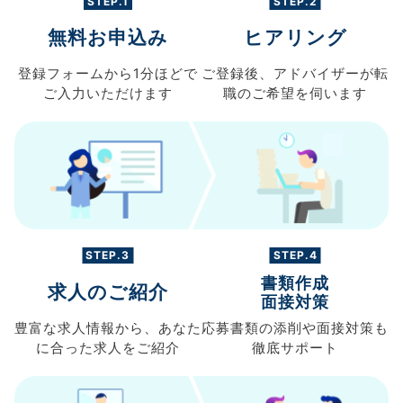
STEP.1
STEP.2
無料お申込み
ヒアリング
登録フォームから
1分ほどで
ご登録後、
アドバイザーが転
ご入力
いただけます
職の
ご希望を伺います
STEP.3
STEP.4
書類作成
求人のご紹介
面接対策
豊富な求人情報から、
あなた
応募書類の
添削や面接対策も
に合った求人を
ご紹介
徹底サポート