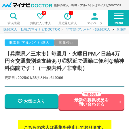
医師の求人・転職・アルバイトはマイナビDOCTOR
0
1
MENU
お気に入り求人
最近見た求人
マイページ
求人検索
医師求人・転職のマイナビDOCTOR
非常勤(アルバイト)医師求人
兵庫県
非常勤(アルバイト)求人
募集停止
【兵庫県／三木市】毎週月・火曜日PM／日給4万
円☆交通費別途支給あり◎駅近で通勤に便利な精神
科病院です！（一般内科／非常勤）
更新日 : 2025/01/28
求人No : 649096
最新の募集状況を
お気に入り
問い合わせる
こちらの求人は募集を停止しております。