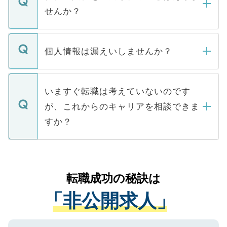
い。
けない「非公開求人」です。非公開求人は
せんか？
下記の理由によって、一般には公開してい
ません。
転職・入職を強要することは一切ありませ
ん。また、仮に応募先から内定をいただい
個人情報は漏えいしませんか？
■応募殺到を避けるため 人気のある医療機
たとしても、ご本人が納得しない限り、内
関を公にしてしまうと、応募が殺到する場
定を承諾する必要はありません。内定先へ
個人情報が漏えいすることはありませんの
合があります。 選考を効率よく行うため
の辞退の連絡はキャリアパートナーが行い
で、ご安心ください。当サイトからの登録
いますぐ転職は考えていないのです
に、医療機関が求める条件に合った人材の
ますので、ご安心ください。
などで収集したご登録者様の個人情報は、
が、これからのキャリアを相談できま
みを人材紹介会社に依頼するケースが増え
ご本人のキャリアアップおよび転職活動の
ています。
すか？
支援を目的に使用いたします。お預かりし
ているすべての個人データはご本人の許可
お気軽にご相談ください。先生専任のキャ
なく、医療機関側に開示したり、第三者に
リアパートナーが将来のご希望などをおう
提供することは一切ありません。また弊社
かがいして、現在の医療機関の状況や紹介
転職成功の秘訣は
は、個人情報の取り扱いについての厳密な
経験をまじえながら、適切なアドバイスを
管理基準を満たした事業者のみに付与され
「非公開求人」
させていただきます。すぐにご転職をされ
る、プライバシーマークを取得済みです。
ない方には、長期的なサポートが可能です
ご登録いただいた個人情報は、SSL（デー
ので、まずはご登録ください。