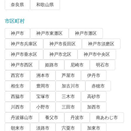
奈良県
和歌山県
市区町村
神戸市
神戸市東灘区
神戸市灘区
神戸市兵庫区
神戸市長田区
神戸市須磨区
神戸市垂水区
神戸市北区
神戸市中央区
神戸市西区
姫路市
尼崎市
明石市
西宮市
洲本市
芦屋市
伊丹市
相生市
豊岡市
加古川市
赤穂市
西脇市
宝塚市
三木市
高砂市
川西市
小野市
三田市
加西市
丹波篠山市
養父市
丹波市
南あわじ市
朝来市
淡路市
宍粟市
加東市