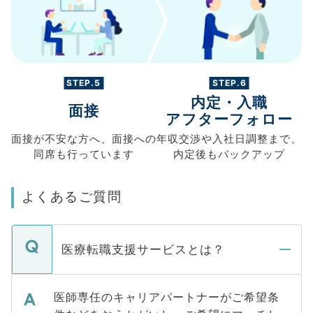
STEP.5
STEP.6
内定・入職
面接
アフターフォロー
面接が不安な方へ、
面接への
年収交渉や
入社日調整まで、
同席も
行っています
内定後もバックアップ
よくあるご質問
医療転職支援サービスとは？
医師専任のキャリアパートナーがご希望条